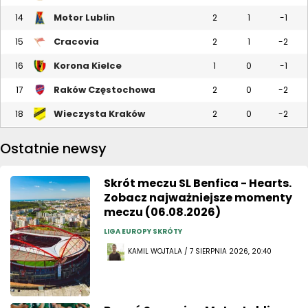
Motor Lublin
14
2
1
-1
Cracovia
15
2
1
-2
Korona Kielce
16
1
0
-1
Raków Częstochowa
17
2
0
-2
Wieczysta Kraków
18
2
0
-2
Ostatnie newsy
Skrót meczu SL Benfica - Hearts.
Zobacz najważniejsze momenty
meczu (06.08.2026)
LIGA EUROPY SKRÓTY
KAMIL WOJTALA / 7 SIERPNIA 2026, 20:40