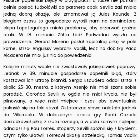
Piłkarze popełniali błędy w przyjęciach, a także nie potrafili
celnie posłać futbolówki do partnera obok. Sevilla zaś miała
jedną dobrą okazję, ale zmarnował ją Jules Kounde. Z
biegiem czasu to gospodarze wyrośli nam na dominatora,
ekipa Lopetegui'ego miała problemy, aby przerwać groźne
ataki. W 18. minucie Żółta Łódź Podwodna wyszła na
prowadzenie. Gerard Moreno posłał kapitalną piłkę w pole
karne, strzał Anguissy wybronił Vaclik, lecz na dobitkę Paco
Alcacera nie miał już nic do powiedzenia.
Kolejne minuty wcale nie zwiastowały jakiejkolwiek poprawy.
Jednak w 39. minucie gospodarze popełnili błąd, który
kosztował ich utratę bramki. Sergio Escudero oddał strzał z
okolic 25-30. metra, z którym Asenjo nie miał szans sobie
poradzić. Obrońca Sevilli w ogóle nie miał krycia, nie był
pilnowany, a więc miał miejsce i czas, aby ewentualnie
pokusić się na taki strzał. Ostateczne słowo należało jednak
do Villarrealu. W doliczonym czasie gry Santi Cazorla
dośrodkował piłkę z rzutu rożnego, a w polu karnym najlepiej
odnalazł się Pau Torres. Stoperzy Sevilli spóźnili się z kryciem,
czym tylko ułatwili Torreowi okazję strzelecką. Tomas Vaclik