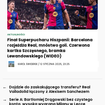
AKTUALNOŚCI
Finał Superpucharu Hiszpanii: Barcelona
rozjeżdża Real, mnóstwo goli. Czerwona
kartka Szczęsnego, bramka
Lewandowskiego (WIDEO)
KAROL ŚWIDEREK / 12 STYCZNIA 2025, 23:25
←
Dojdzie do zaskakującego transferu? Real
Valladolid łączony z Alexisem Sanchezem
→
Serie A: Bartłomiej Drągowski bez czystego
konta, wysoka wygrana Milanu w Lecce