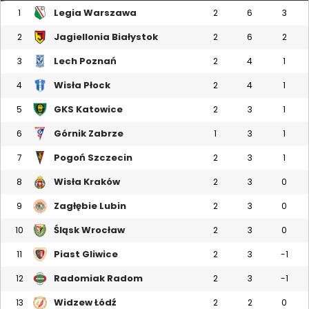
Legia Warszawa
1
2
6
3
Jagiellonia Białystok
2
2
6
2
Lech Poznań
3
2
4
1
Wisła Płock
4
2
4
1
GKS Katowice
5
2
3
1
Górnik Zabrze
6
1
3
1
Pogoń Szczecin
7
2
3
1
Wisła Kraków
8
2
3
0
Zagłębie Lubin
9
2
3
0
Śląsk Wrocław
10
2
3
0
Piast Gliwice
11
2
3
-1
Radomiak Radom
12
2
3
-1
Widzew Łódź
13
2
2
0