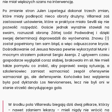
nie miał większych szans na interwencję.
Po zmianie stron Julen Lopetegui dokonał trzech zmian,
które miały podkręcić nieco obroty drużyny. Villarreal zaś
zastosował ustawienie, które w praktyce miało Sevilli się nie
pozwolić rozpędzić. Goście jednak wyraźnie stawiali na
swoim, rozruszali obronę Żółtej Łodzi Podwodnej i dzięki
swojej determinacji doprowadzili do wyrównania. Znowu (!)
został popełniony ten sam błąd, a więc odpuszczone krycie.
Dośrodkowanie od Jesusa Navasa pewnie wykorzystał Munir i
mocnym strzałem pokonał Sergio Asenjo. Z upływem czasu
gospodarze wyglądali coraz słabiej, brakowało im sił. Nie mieli
także pomysłu co zrobić, aby poprawić swoją sytuację, a
szkoleniowiec zamiast wzmacniać zespół ofensywnie
wzmacniał go, ale defensywnie. Końcówka bez wątpienia
była pod dyktando Los Nervionenses, lecz nie byli oni w
stanie strzelić decydującego gola.
W środku pola Villarrealu biegają dziś dwaj piłkarze, którzy
- nawet zdaniem lekarzy - mieli nigdy nie wrócić na