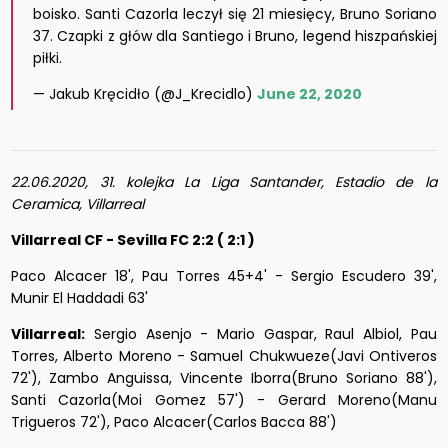
boisko. Santi Cazorla leczył się 21 miesięcy, Bruno Soriano
37. Czapki z głów dla Santiego i Bruno, legend hiszpańskiej
piłki.
— Jakub Kręcidło (@J_Krecidlo)
June 22, 2020
22.06.2020, 31. kolejka La Liga Santander, Estadio de la
Ceramica, Villarreal
Villarreal CF - Sevilla FC 2:2 ( 2:1 )
Paco Alcacer 18', Pau Torres 45+4' - Sergio Escudero 39',
Munir El Haddadi 63'
Villarreal:
Sergio Asenjo - Mario Gaspar, Raul Albiol, Pau
Torres, Alberto Moreno - Samuel Chukwueze(Javi Ontiveros
72'), Zambo Anguissa, Vincente Iborra(Bruno Soriano 88'),
Santi Cazorla(Moi Gomez 57') - Gerard Moreno(Manu
Trigueros 72'), Paco Alcacer(Carlos Bacca 88')