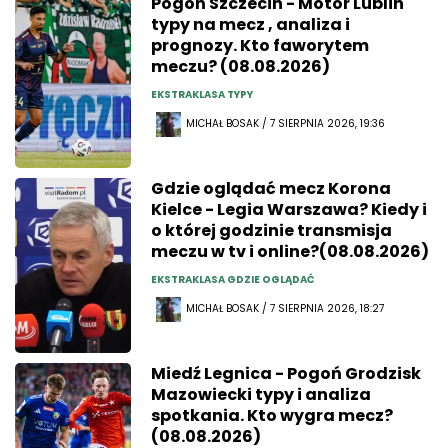
Pogoń Szczecin - Motor Lublin
typy na mecz , analiza i
prognozy. Kto faworytem
meczu? (08.08.2026)
EKSTRAKLASA TYPY
MICHAŁ BOSAK / 7 SIERPNIA 2026, 19:36
Gdzie oglądać mecz Korona
Kielce - Legia Warszawa? Kiedy i
o której godzinie transmisja
meczu w tv i online?(08.08.2026)
EKSTRAKLASA GDZIE OGLĄDAĆ
MICHAŁ BOSAK / 7 SIERPNIA 2026, 18:27
Miedź Legnica - Pogoń Grodzisk
Mazowiecki typy i analiza
spotkania. Kto wygra mecz?
(08.08.2026)