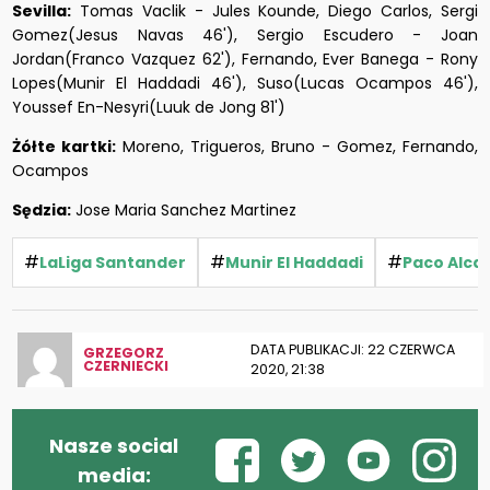
Sevilla:
Tomas Vaclik - Jules Kounde, Diego Carlos, Sergi
Gomez(Jesus Navas 46'), Sergio Escudero - Joan
Jordan(Franco Vazquez 62'), Fernando, Ever Banega - Rony
Lopes(Munir El Haddadi 46'), Suso(Lucas Ocampos 46'),
Youssef En-Nesyri(Luuk de Jong 81')
Żółte kartki:
Moreno, Trigueros, Bruno - Gomez, Fernando,
Ocampos
Sędzia:
Jose Maria Sanchez Martinez
#
#
#
LaLiga Santander
Munir El Haddadi
Paco Alca
DATA PUBLIKACJI: 22 CZERWCA
GRZEGORZ
CZERNIECKI
2020, 21:38
Nasze social
media: