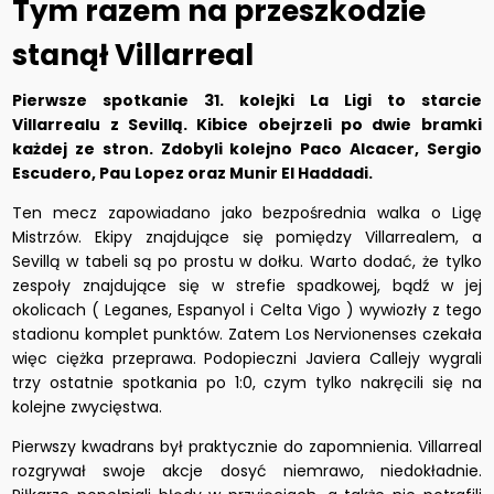
Tym razem na przeszkodzie
stanął Villarreal
Pierwsze spotkanie 31. kolejki La Ligi to starcie
Villarrealu z Sevillą. Kibice obejrzeli po dwie bramki
każdej ze stron. Zdobyli kolejno Paco Alcacer, Sergio
Escudero, Pau Lopez oraz Munir El Haddadi.
Ten mecz zapowiadano jako bezpośrednia walka o Ligę
Mistrzów. Ekipy znajdujące się pomiędzy Villarrealem, a
Sevillą w tabeli są po prostu w dołku. Warto dodać, że tylko
zespoły znajdujące się w strefie spadkowej, bądź w jej
okolicach ( Leganes, Espanyol i Celta Vigo ) wywiozły z tego
stadionu komplet punktów. Zatem Los Nervionenses czekała
więc ciężka przeprawa. Podopieczni Javiera Callejy wygrali
trzy ostatnie spotkania po 1:0, czym tylko nakręcili się na
kolejne zwycięstwa.
Pierwszy kwadrans był praktycznie do zapomnienia. Villarreal
rozgrywał swoje akcje dosyć niemrawo, niedokładnie.