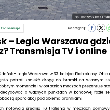
fot. Piotr Wytrazek / Shut
Udostępnij:
Transmisje
k – Legia Warszawa gdzi
? Transmisja TV i online
dańsk - Legia Warszawa w 33. kolejce Ekstraklasy. Obie 
ęsto potrafi znaleźć drogę do bramki na własnym sta
 dobrym momencie i w ostatnich meczach prezentuje sta
adecydować o ważnych punktach w końcowej fazie se
e zobaczą sporo akcji pod obiema bramkami.
ch notowała średnio 1.6 trafienia w meczach domowyc