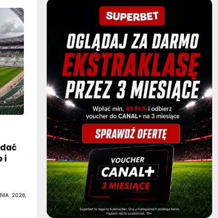
ądać
 i
NIA 2026,