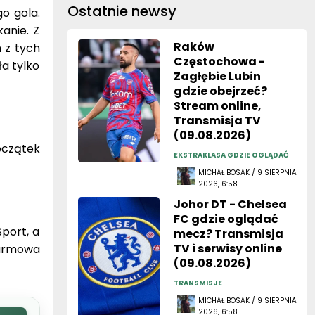
Ostatnie newsy
o gola.
anie. Z
Raków
h z tych
Częstochowa -
a tylko
Zagłębie Lubin
gdzie obejrzeć?
Stream online,
Transmisja TV
(09.08.2026)
oczątek
EKSTRAKLASA GDZIE OGLĄDAĆ
MICHAŁ BOSAK / 9 SIERPNIA
2026, 6:58
Johor DT - Chelsea
FC gdzie oglądać
port, a
mecz? Transmisja
TV i serwisy online
darmowa
(09.08.2026)
TRANSMISJE
MICHAŁ BOSAK / 9 SIERPNIA
2026, 6:58