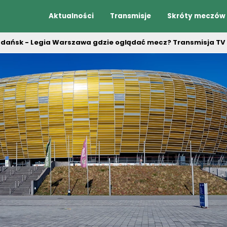
Aktualności
Transmisje
Skróty meczów
dańsk - Legia Warszawa gdzie oglądać mecz? Transmisja TV i 