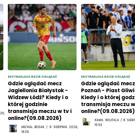
EKSTRAKLASA GDZIE OGLĄDAĆ
EKSTRAKLASA GDZIE OGLĄDAĆ
Gdzie oglądać mecz
Gdzie oglądać mecz
Jagiellonia Białystok -
Poznań - Piast Gliw
Widzew Łódź? Kiedy i o
Kiedy i o której godz
której godzinie
transmisja meczu w 
transmisja meczu w tv i
online?(09.08.2026)
26,
online?(09.08.2026)
KAMIL WOJTALA / 8 SIER
15:53
MICHAŁ BOSAK / 8 SIERPNIA 2026,
18:39