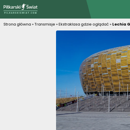
PiłkarskiSwiat.com
Strona główna
»
Transmisje
»
Ekstraklasa gdzie oglądać
»
Lechia G