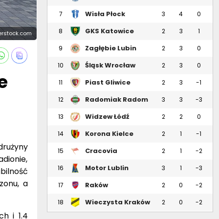
Wisła Płock
7
3
4
0
GKS Katowice
8
2
3
1
terstock.com
Zagłębie Lubin
9
2
3
0
Śląsk Wrocław
10
2
3
0
e
Piast Gliwice
11
2
3
-1
Radomiak Radom
12
3
3
-3
Widzew Łódź
13
2
2
0
Korona Kielce
14
2
1
-1
drużyny
Cracovia
15
2
1
-2
dionie,
Motor Lublin
16
3
1
-3
bilność
zonu, a
Raków
17
2
0
-2
Częstochowa
Wieczysta Kraków
18
2
0
-2
h i 1.4