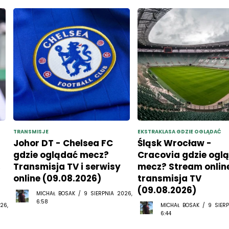
TRANSMISJE
EKSTRAKLASA GDZIE OGLĄDAĆ
Johor DT - Chelsea FC
Śląsk Wrocław -
gdzie oglądać mecz?
Cracovia gdzie ogl
,
Transmisja TV i serwisy
mecz? Stream online
online (09.08.2026)
transmisja TV
(09.08.2026)
MICHAŁ BOSAK / 9 SIERPNIA 2026,
6:58
26,
MICHAŁ BOSAK / 9 SIERP
6:44