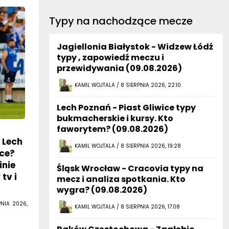
Typy na nachodzące mecze
Jagiellonia Białystok - Widzew Łódź
typy , zapowiedź meczu i
przewidywania (09.08.2026)
KAMIL WOJTALA / 8 SIERPNIA 2026, 22:10
Lech Poznań - Piast Gliwice typy
bukmacherskie i kursy. Kto
faworytem? (09.08.2026)
 Lech
KAMIL WOJTALA / 8 SIERPNIA 2026, 19:28
ice?
inie
Śląsk Wrocław - Cracovia typy na
tv i
mecz i analiza spotkania. Kto
wygra? (09.08.2026)
PNIA 2026,
KAMIL WOJTALA / 8 SIERPNIA 2026, 17:08