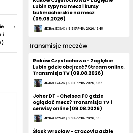
Raków Częstochowa - Zagłębie
Lubin typy na mecz i kursy
bukmacherskie na mecz
(09.08.2026)
→
ie
MICHAŁ BOSAK / 8 SIERPNIA 2026, 16:48
 i
6)
Transmisje meczów
Raków Częstochowa - Zagłębie
Lubin gdzie obejrzeć? Stream online,
Transmisja TV (09.08.2026)
MICHAŁ BOSAK / 9 SIERPNIA 2026, 6:58
Johor DT - Chelsea FC gdzie
oglądać mecz? Transmisja TV i
serwisy online (09.08.2026)
MICHAŁ BOSAK / 9 SIERPNIA 2026, 6:58
Śląsk Wrocław - Cracovia gdzie