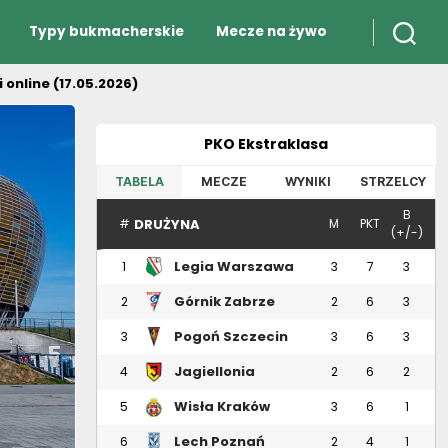
Typy bukmacherskie
Mecze na żywo
online (17.05.2026)
PKO Ekstraklasa
TABELA
MECZE
WYNIKI
STRZELCY
B
DRUŻYNA
#
M
PKT
(+/-)
Legia Warszawa
1
3
7
3
Górnik Zabrze
2
2
6
3
Pogoń Szczecin
3
3
6
3
Jagiellonia
4
2
6
2
Białystok
Wisła Kraków
5
3
6
1
Lech Poznań
6
2
4
1