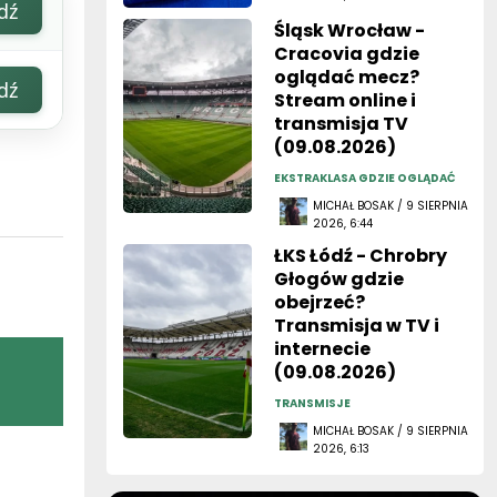
dź
Śląsk Wrocław -
Cracovia gdzie
oglądać mecz?
dź
Stream online i
transmisja TV
(09.08.2026)
EKSTRAKLASA GDZIE OGLĄDAĆ
MICHAŁ BOSAK / 9 SIERPNIA
2026, 6:44
ŁKS Łódź - Chrobry
Głogów gdzie
obejrzeć?
Transmisja w TV i
internecie
(09.08.2026)
TRANSMISJE
MICHAŁ BOSAK / 9 SIERPNIA
2026, 6:13