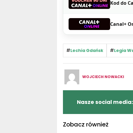
Kod do Ca
Canal+ O
#
#
Lechia Gdańsk
Legia W
WOJCIECH NOWACKI
Nasze social media:
Zobacz również