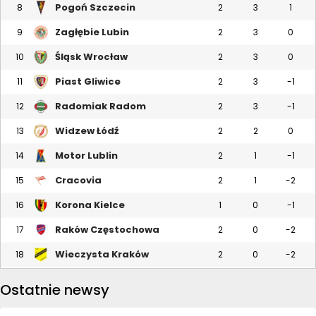
Pogoń Szczecin
8
2
3
1
Zagłębie Lubin
9
2
3
0
Śląsk Wrocław
10
2
3
0
Piast Gliwice
11
2
3
-1
Radomiak Radom
12
2
3
-1
Widzew Łódź
13
2
2
0
Motor Lublin
14
2
1
-1
Cracovia
15
2
1
-2
Korona Kielce
16
1
0
-1
Raków Częstochowa
17
2
0
-2
Wieczysta Kraków
18
2
0
-2
Ostatnie newsy