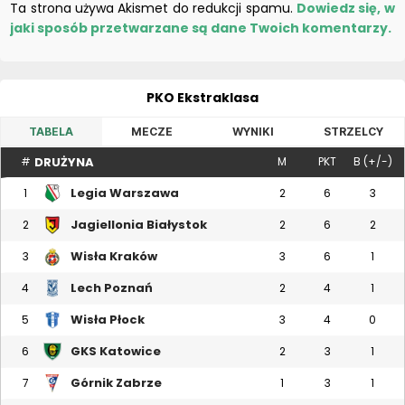
Ta strona używa Akismet do redukcji spamu.
Dowiedz się, w
jaki sposób przetwarzane są dane Twoich komentarzy.
PKO Ekstraklasa
TABELA
MECZE
WYNIKI
STRZELCY
DRUŻYNA
#
M
PKT
B (+/-)
Legia Warszawa
1
2
6
3
Jagiellonia Białystok
2
2
6
2
Wisła Kraków
3
3
6
1
Lech Poznań
4
2
4
1
Wisła Płock
5
3
4
0
GKS Katowice
6
2
3
1
Górnik Zabrze
7
1
3
1