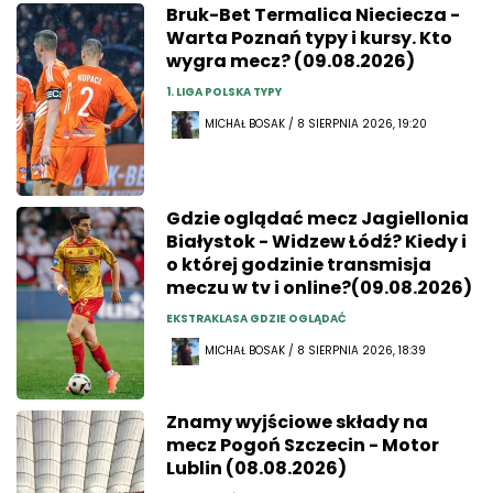
Bruk-Bet Termalica Nieciecza -
Warta Poznań typy i kursy. Kto
wygra mecz? (09.08.2026)
1. LIGA POLSKA TYPY
MICHAŁ BOSAK / 8 SIERPNIA 2026, 19:20
Gdzie oglądać mecz Jagiellonia
Białystok - Widzew Łódź? Kiedy i
o której godzinie transmisja
meczu w tv i online?(09.08.2026)
EKSTRAKLASA GDZIE OGLĄDAĆ
MICHAŁ BOSAK / 8 SIERPNIA 2026, 18:39
Znamy wyjściowe składy na
mecz Pogoń Szczecin - Motor
Lublin (08.08.2026)