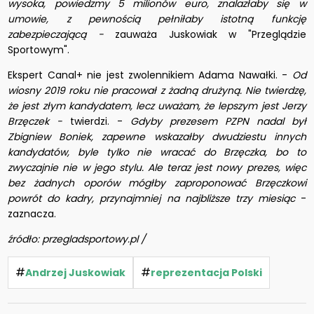
wysoka, powiedzmy 5 milionów euro, znalazłaby się w
umowie, z pewnością pełniłaby istotną funkcję
zabezpieczającą -
zauważa Juskowiak w "Przeglądzie
Sportowym".
Ekspert Canal+ nie jest zwolennikiem Adama Nawałki. -
Od
wiosny 2019 roku nie pracował z żadną drużyną. Nie twierdzę,
że jest złym kandydatem, lecz uważam, że lepszym jest Jerzy
Brzęczek -
twierdzi. -
Gdyby prezesem PZPN nadal był
Zbigniew Boniek, zapewne wskazałby dwudziestu innych
kandydatów, byle tylko nie wracać do Brzęczka, bo to
zwyczajnie nie w jego stylu. Ale teraz jest nowy prezes, więc
bez żadnych oporów mógłby zaproponować Brzęczkowi
powrót do kadry, przynajmniej na najbliższe trzy miesiąc
-
zaznacza.
źródło: przegladsportowy.pl /
#
#
Andrzej Juskowiak
reprezentacja Polski