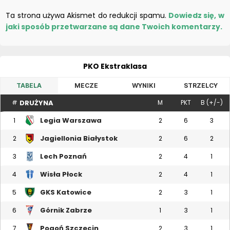
Ta strona używa Akismet do redukcji spamu.
Dowiedz się, w
jaki sposób przetwarzane są dane Twoich komentarzy.
PKO Ekstraklasa
TABELA
MECZE
WYNIKI
STRZELCY
DRUŻYNA
#
M
PKT
B (+/-)
Legia Warszawa
1
2
6
3
Jagiellonia Białystok
2
2
6
2
Lech Poznań
3
2
4
1
Wisła Płock
4
2
4
1
GKS Katowice
5
2
3
1
Górnik Zabrze
6
1
3
1
Pogoń Szczecin
7
2
3
1