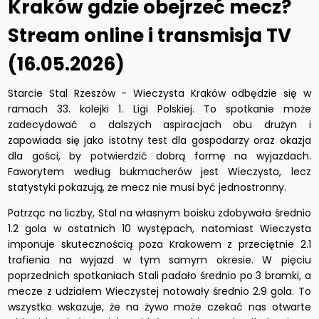
Kraków gdzie obejrzeć mecz?
Stream online i transmisja TV
(16.05.2026)
Starcie Stal Rzeszów - Wieczysta Kraków odbędzie się w
ramach 33. kolejki 1. Ligi Polskiej. To spotkanie może
zadecydować o dalszych aspiracjach obu drużyn i
zapowiada się jako istotny test dla gospodarzy oraz okazja
dla gości, by potwierdzić dobrą formę na wyjazdach.
Faworytem według bukmacherów jest Wieczysta, lecz
statystyki pokazują, że mecz nie musi być jednostronny.
Patrząc na liczby, Stal na własnym boisku zdobywała średnio
1.2 gola w ostatnich 10 występach, natomiast Wieczysta
imponuje skutecznością poza Krakowem z przeciętnie 2.1
trafienia na wyjazd w tym samym okresie. W pięciu
poprzednich spotkaniach Stali padało średnio po 3 bramki, a
mecze z udziałem Wieczystej notowały średnio 2.9 gola. To
wszystko wskazuje, że na żywo może czekać nas otwarte