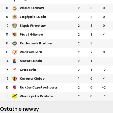
Wisła Kraków
8
2
3
0
Zagłębie Lubin
9
2
3
0
Śląsk Wrocław
10
2
3
0
Piast Gliwice
11
2
3
-1
Radomiak Radom
12
2
3
-1
Widzew Łódź
13
2
2
0
Motor Lublin
14
2
1
-1
Cracovia
15
2
1
-2
Korona Kielce
16
1
0
-1
Raków Częstochowa
17
2
0
-2
Wieczysta Kraków
18
2
0
-2
Ostatnie newsy