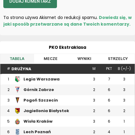
Ta strona używa Akismet do redukcji spamu.
Dowiedz się, w
jaki sposób przetwarzane są dane Twoich komentarzy.
PKO Ekstraklasa
TABELA
MECZE
WYNIKI
STRZELCY
DRUŻYNA
#
M
PKT
B (+/-)
Legia Warszawa
1
3
7
3
Górnik Zabrze
2
2
6
3
Pogoń Szczecin
3
3
6
3
Jagiellonia Białystok
4
2
6
2
Wisła Kraków
5
3
6
1
Lech Poznań
6
2
4
1