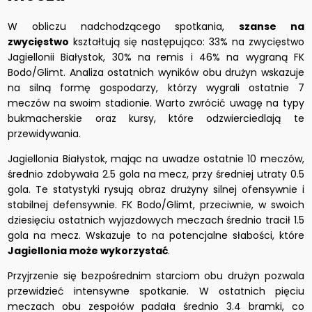
W obliczu nadchodzącego spotkania,
szanse na
zwycięstwo
kształtują się następująco: 33% na zwycięstwo
Jagiellonii Białystok, 30% na remis i 46% na wygraną FK
Bodo/Glimt. Analiza ostatnich wyników obu drużyn wskazuje
na silną formę gospodarzy, którzy wygrali ostatnie 7
meczów na swoim stadionie. Warto zwrócić uwagę na typy
bukmacherskie oraz kursy, które odzwierciedlają te
przewidywania.
Jagiellonia Białystok, mając na uwadze ostatnie 10 meczów,
średnio zdobywała 2.5 gola na mecz, przy średniej utraty 0.5
gola. Te statystyki rysują obraz drużyny silnej ofensywnie i
stabilnej defensywnie. FK Bodo/Glimt, przeciwnie, w swoich
dziesięciu ostatnich wyjazdowych meczach średnio tracił 1.5
gola na mecz. Wskazuje to na potencjalne słabości, które
Jagiellonia może wykorzystać
.
Przyjrzenie się bezpośrednim starciom obu drużyn pozwala
przewidzieć intensywne spotkanie. W ostatnich pięciu
meczach obu zespołów padała średnio 3.4 bramki, co