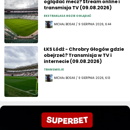
oglądać mecz? Stream online i
transmisja TV (09.08.2026)
EKSTRAKLASA GDZIE OGLĄDAĆ
MICHAŁ BOSAK / 9 SIERPNIA 2026, 6:44
ŁKS Łódź - Chrobry Głogów gdzie
obejrzeć? Transmisja w TV i
internecie (09.08.2026)
TRANSMISJE
MICHAŁ BOSAK / 9 SIERPNIA 2026, 6:13