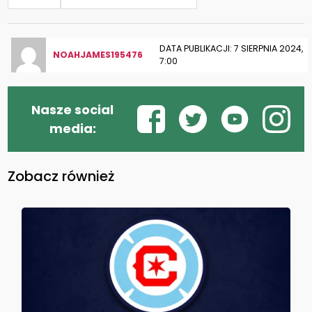
DATA PUBLIKACJI: 7 SIERPNIA 2024,
NOAHJAMES195476
7:00
Nasze social
media:
Zobacz również