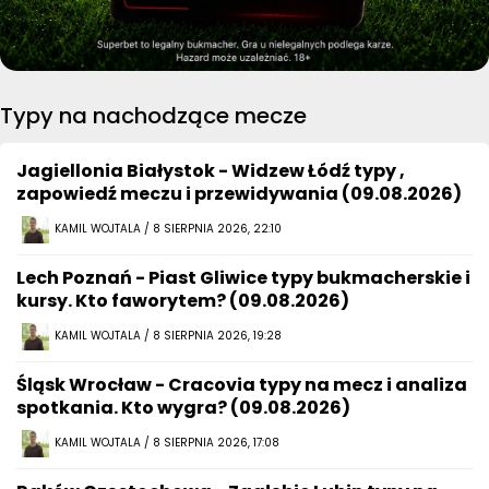
Typy na nachodzące mecze
Jagiellonia Białystok - Widzew Łódź typy ,
zapowiedź meczu i przewidywania (09.08.2026)
KAMIL WOJTALA / 8 SIERPNIA 2026, 22:10
Lech Poznań - Piast Gliwice typy bukmacherskie i
kursy. Kto faworytem? (09.08.2026)
KAMIL WOJTALA / 8 SIERPNIA 2026, 19:28
Śląsk Wrocław - Cracovia typy na mecz i analiza
spotkania. Kto wygra? (09.08.2026)
KAMIL WOJTALA / 8 SIERPNIA 2026, 17:08