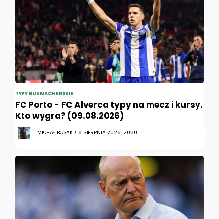
TYPY BUKMACHERSKIE
FC Porto - FC Alverca typy na mecz i kursy.
Kto wygra? (09.08.2026)
MICHAŁ BOSAK / 8 SIERPNIA 2026, 20:30