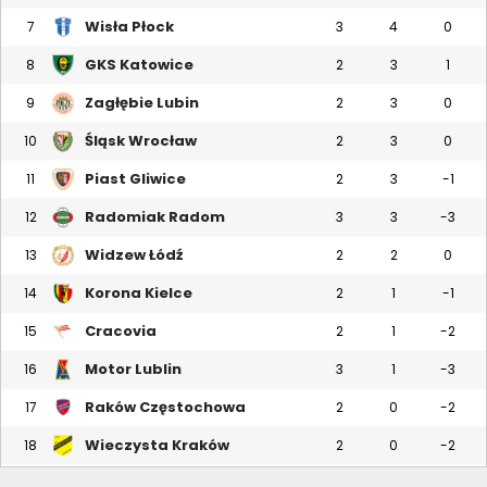
Wisła Płock
7
3
4
0
GKS Katowice
8
2
3
1
Zagłębie Lubin
9
2
3
0
Śląsk Wrocław
10
2
3
0
Piast Gliwice
11
2
3
-1
Radomiak Radom
12
3
3
-3
Widzew Łódź
13
2
2
0
Korona Kielce
14
2
1
-1
Cracovia
15
2
1
-2
Motor Lublin
16
3
1
-3
Raków Częstochowa
17
2
0
-2
Wieczysta Kraków
18
2
0
-2