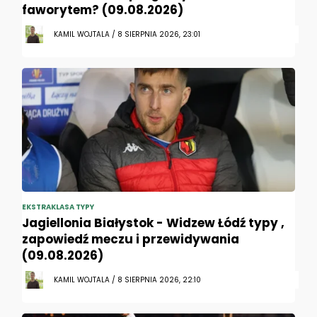
faworytem? (09.08.2026)
KAMIL WOJTALA / 8 SIERPNIA 2026, 23:01
EKSTRAKLASA TYPY
Jagiellonia Białystok - Widzew Łódź typy ,
zapowiedź meczu i przewidywania
(09.08.2026)
KAMIL WOJTALA / 8 SIERPNIA 2026, 22:10