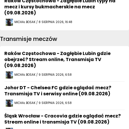
Raków Częstochowa - Zagłębie Lubin typy na
mecz i kursy bukmacherskie na mecz
(09.08.2026)
MICHAŁ BOSAK / 8 SIERPNIA 2026, 16:48
Transmisje meczów
Raków Częstochowa - Zagłębie Lubin gdzie
obejrzeć? Stream online, Transmisja TV
(09.08.2026)
MICHAŁ BOSAK / 9 SIERPNIA 2026, 6:58
Johor DT - Chelsea FC gdzie oglądać mecz?
Transmisja TV i serwisy online (09.08.2026)
MICHAŁ BOSAK / 9 SIERPNIA 2026, 6:58
Śląsk Wrocław - Cracovia gdzie oglądać mecz?
Stream online i transmisja TV (09.08.2026)