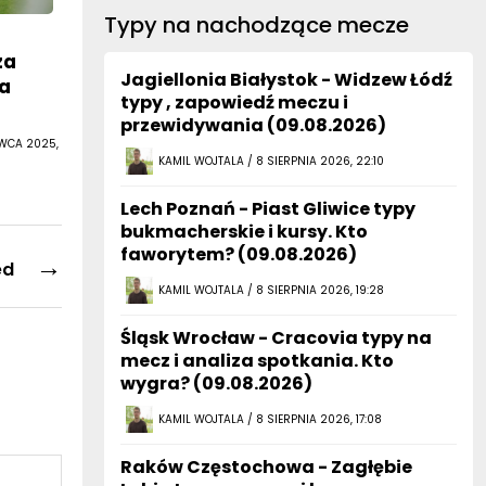
Typy na nachodzące mecze
za
Jagiellonia Białystok - Widzew Łódź
ka
typy , zapowiedź meczu i
przewidywania (09.08.2026)
RWCA 2025,
KAMIL WOJTALA / 8 SIERPNIA 2026, 22:10
Lech Poznań - Piast Gliwice typy
bukmacherskie i kursy. Kto
faworytem? (09.08.2026)
→
ed
KAMIL WOJTALA / 8 SIERPNIA 2026, 19:28
Śląsk Wrocław - Cracovia typy na
mecz i analiza spotkania. Kto
wygra? (09.08.2026)
KAMIL WOJTALA / 8 SIERPNIA 2026, 17:08
Raków Częstochowa - Zagłębie