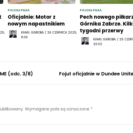
POLSKA PIŁKA
POLSKA PIŁKA
t
Oficjalnie: Motor z
Pech nowego piłkar
nowym napastnikiem
Górnika Zabrze. Kil
tygodni przerwy
25,
KAMIL GIEROBA / 26 CZERWCA 2025,
11:09
KAMIL GIEROBA / 25 CZE
20:02
ME (odc. 3/8)
Fojut oficjalnie w Dundee Unit
publikowany.
Wymagane pola są oznaczone
*