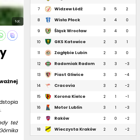
Białystok
Widzew Łódź
7
3
5
2
Wisła Płock
8
3
4
0
fot.
Śląsk Wrocław
9
3
4
0
GKS Katowice
10
2
3
1
dy
Zagłębie Lubin
11
2
3
0
Radomiak Radom
12
3
3
-3
Piast Gliwice
13
3
3
-4
oważnej
Cracovia
14
3
2
-2
Korona Kielce
15
2
1
-1
dstopia
Motor Lublin
16
3
1
-3
.
Raków
17
2
0
-2
edy też
Częstochowa
Wieczysta Kraków
18
2
0
-2
Górnika