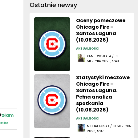
Ostatnie newsy
Oceny pomeczowe
Chicago Fire -
Santos Laguna
(10.08.2026)
AKTUALNOŚCI
KAMIL WOJTALA / 10
SIERPNIA 2026, 5:49
Statystyki meczowe
Chicago Fire -
Santos Laguna.
Pełna analiza
spotkania
(10.08.2026)
#
złam
AKTUALNOŚCI
anie
MICHAŁ BOSAK / 10 SIERPNIA
2026, 5:07