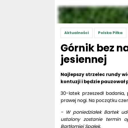
Aktualności
Polska Piłka
Górnik bez n
jesiennej
Najlepszy strzelec rundy w
kontuzji i będzie pauzował p
30-latek przeszedł badania,
prawej nogi. Na początku cze
- W poniedziałek Bartek uda
ustalony zostanie termin op
Bartłomiej Spałek.