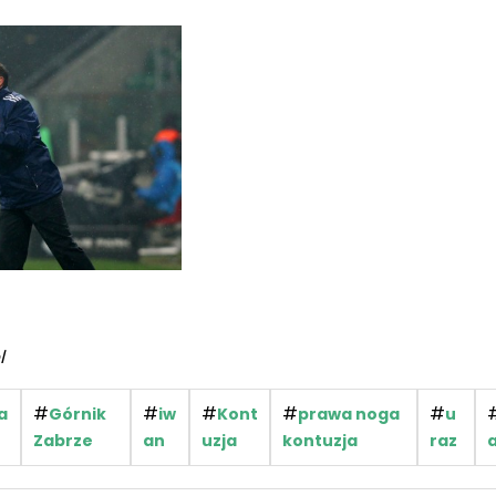
l
#
#
#
#
#
a
Górnik
iw
Kont
prawa noga
u
Zabrze
an
uzja
kontuzja
raz