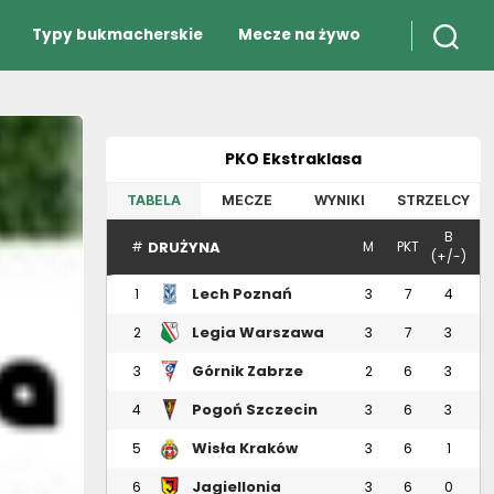
Typy bukmacherskie
Mecze na żywo
PKO Ekstraklasa
TABELA
MECZE
WYNIKI
STRZELCY
B
DRUŻYNA
#
M
PKT
(+/-)
Lech Poznań
1
3
7
4
Legia Warszawa
2
3
7
3
Górnik Zabrze
3
2
6
3
Pogoń Szczecin
4
3
6
3
Wisła Kraków
5
3
6
1
Jagiellonia
6
3
6
0