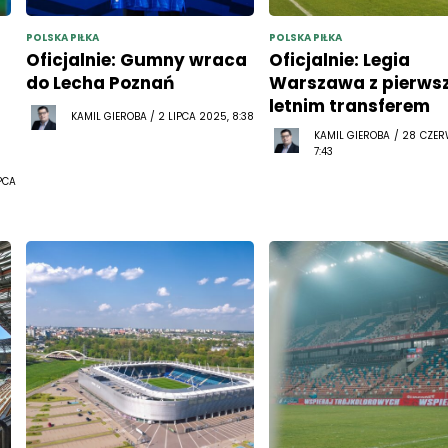
POLSKA PIŁKA
POLSKA PIŁKA
Oficjalnie: Gumny wraca
Oficjalnie: Legia
do Lecha Poznań
Warszawa z pierws
letnim transferem
KAMIL GIEROBA / 2 LIPCA 2025, 8:38
KAMIL GIEROBA / 28 CZE
7:43
PCA