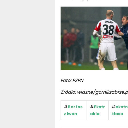
Foto: PZPN
Źródło: własne/gornikzabrze.p
#
#
#
Bartos
Ekstr
ekstr
z Iwan
akla
klasa