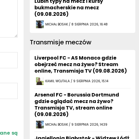
Lubin typy na mecz i kursy
bukmacherskie na mecz
(09.08.2026)
MICHAŁ BOSAK / 8 SIERPNIA 2026, 16:48
Transmisje meczów
Liverpool FC - AS Monaco gdzie
obejrzeć mecz na żywo? Stream
online, Transmisja TV (09.08.2026)
KAMIL WOJTALA / 9 SIERPNIA 2026, 15:14
Arsenal FC - Borussia Dortmund
gdzie oglądać mecz na żywo?
Transmisja TV, stream online
(09.08.2026)
MICHAŁ BOSAK / 9 SIERPNIA 2026, 14:39
zane są
Jagiellonia Białystok - Widzew Łódź