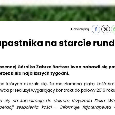
Udostępnij:
apastnika na starcie run
iosennej Górnika Zabrze Bartosz Iwan nabawił się p
rzez kilka najbliższych tygodni.
 po których okazało się, że ma złamaną piątą kość śró
rwca przedłużył wygasający kontrakt do połowy 2016 roku
 się na konsultację do doktora Krzysztofa Ficka. Wt
eracji zespolenia kości - informuje fizjoterapeuta 