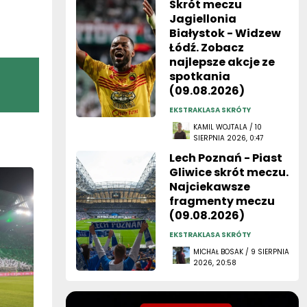
Skrót meczu
Jagiellonia
Białystok - Widzew
Łódź. Zobacz
najlepsze akcje ze
spotkania
(09.08.2026)
EKSTRAKLASA SKRÓTY
KAMIL WOJTALA / 10
SIERPNIA 2026, 0:47
Lech Poznań - Piast
Gliwice skrót meczu.
Najciekawsze
fragmenty meczu
(09.08.2026)
EKSTRAKLASA SKRÓTY
MICHAŁ BOSAK / 9 SIERPNIA
2026, 20:58