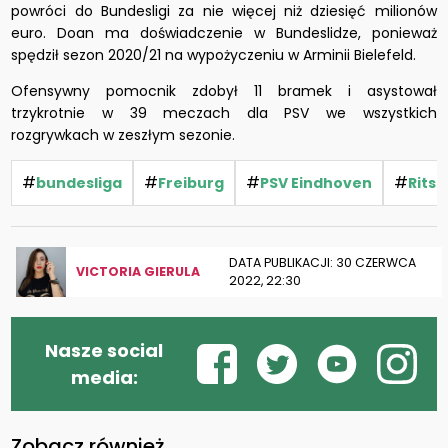
powróci do Bundesligi za nie więcej niż dziesięć milionów
euro. Doan ma doświadczenie w Bundeslidze, ponieważ
spędził sezon 2020/21 na wypożyczeniu w Arminii Bielefeld.
Ofensywny pomocnik zdobył 11 bramek i asystował
trzykrotnie w 39 meczach dla PSV we wszystkich
rozgrywkach w zeszłym sezonie.
#
#
#
#
bundesliga
Freiburg
PSV Eindhoven
Rits
DATA PUBLIKACJI: 30 CZERWCA
VICTORIA GIERULA
2022, 22:30
Nasze social
media:
Zobacz również