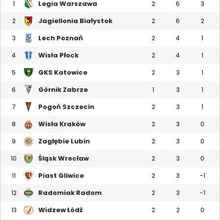
Legia Warszawa
1
2
6
3
Jagiellonia Białystok
2
2
6
2
Lech Poznań
3
2
4
1
Wisła Płock
4
2
4
1
GKS Katowice
5
2
3
1
Górnik Zabrze
6
1
3
1
Pogoń Szczecin
7
2
3
1
Wisła Kraków
8
2
3
0
Zagłębie Lubin
9
2
3
0
Śląsk Wrocław
10
2
3
0
Piast Gliwice
11
2
3
-1
Radomiak Radom
12
2
3
-1
Widzew Łódź
13
2
2
0