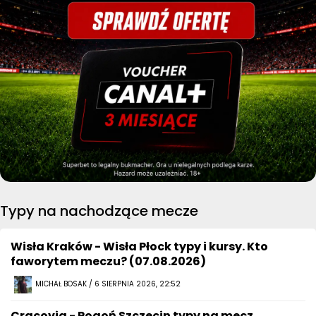
Typy na nachodzące mecze
Wisła Kraków - Wisła Płock typy i kursy. Kto
faworytem meczu? (07.08.2026)
MICHAŁ BOSAK / 6 SIERPNIA 2026, 22:52
Cracovia - Pogoń Szczecin typy na mecz ,