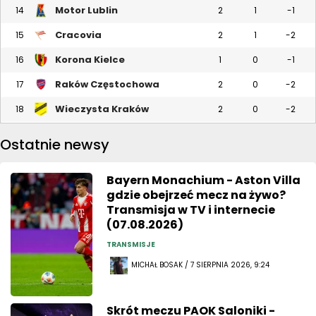
Motor Lublin
14
2
1
-1
Cracovia
15
2
1
-2
Korona Kielce
16
1
0
-1
Raków Częstochowa
17
2
0
-2
Wieczysta Kraków
18
2
0
-2
Ostatnie newsy
Bayern Monachium - Aston Villa
gdzie obejrzeć mecz na żywo?
Transmisja w TV i internecie
(07.08.2026)
TRANSMISJE
MICHAŁ BOSAK / 7 SIERPNIA 2026, 9:24
Skrót meczu PAOK Saloniki -