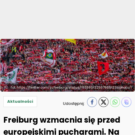
fot. https://twitter.com/scfreiburg/status/1538801325575651331/photo/1
Aktualności
Udostępnij:
Freiburg wzmacnia się przed
europejskimi pucharami. Na