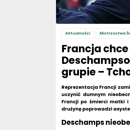
Aktualności
Mistrzostwa Ś
Francja chce
Deschampsow
grupie – Tc
Reprezentacja Francji zami
uczynić dumnym nieobecne
Francji po śmierci matki 
drużynę poprowadzi asyste
Deschamps nieobec