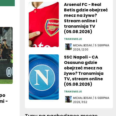
Arsenal FC - Real
Betis gdzie obejrzeć
mecz na żywo?
Stream online i
transmisja TV
(05.08.2026)
TRANSMISJE
MICHAŁ BOSAK / 5 SIERPNIA
2026, 12:00
SSC Napoli - CA
Osasuna gdzie
obejrzeć mecz na
żywo? Transmisja
TV, stream online
(05.08.2026)
TRANSMISJE
po
MICHAŁ BOSAK / 5 SIERPNIA
mi -
2026, 11:52