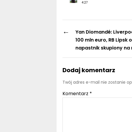
4:27
←
Yan Diomandé: Liverpo
100 mln euro, RB Lipsk o
napastnik skupiony na
Dodaj komentarz
Twój adres e-mail nie zostanie o
Komentarz
*