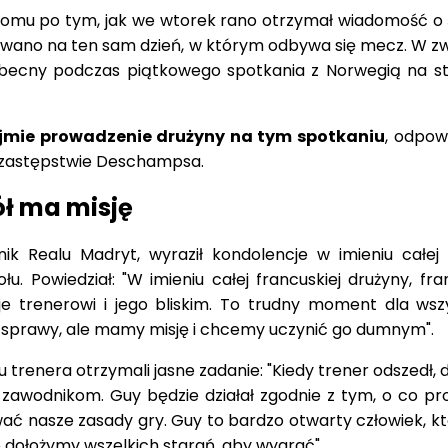
domu po tym, jak we wtorek rano otrzymał wiadomość o 
owano na ten sam dzień, w którym odbywa się mecz. W zw
obecny podczas piątkowego spotkania z Norwegią na st
jmie prowadzenie drużyny na tym spotkaniu
, odpow
w zastępstwie Deschampsa.
ł ma misję
ik Realu Madryt, wyraził kondolencje w imieniu całej 
u. Powiedział: "W imieniu całej francuskiej drużyny, fra
e trenerowi i jego bliskim. To trudny moment dla wszy
prawy, ale mamy misję i chcemy uczynić go dumnym".
u trenera otrzymali jasne zadanie: "Kiedy trener odszedł,
i zawodnikom. Guy będzie działał zgodnie z tym, o co pr
ać nasze zasady gry. Guy to bardzo otwarty człowiek, kt
 dołożymy wszelkich starań, aby wygrać".