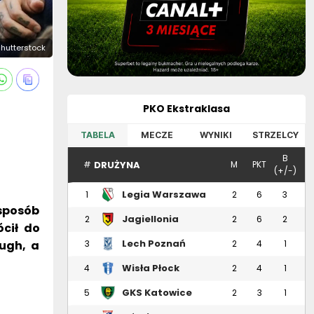
 Shutterstock
PKO Ekstraklasa
TABELA
MECZE
WYNIKI
STRZELCY
B
DRUŻYNA
#
M
PKT
(+/-)
Legia Warszawa
1
2
6
3
 sposób
Jagiellonia
2
2
6
2
cił do
Białystok
Lech Poznań
ough, a
3
2
4
1
Wisła Płock
4
2
4
1
GKS Katowice
5
2
3
1