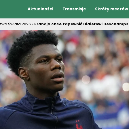
Aktualności
Transmisje
Skróty meczów
stwa Świata 2026
»
Francja chce zapewnić Didierowi Deschampso