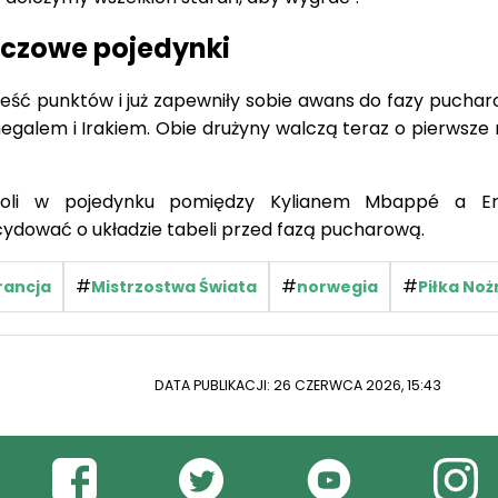
uczowe pojedynki
ześć punktów i już zapewniły sobie awans do fazy puchar
alem i Irakiem. Obie drużyny walczą teraz o pierwsze 
goli w pojedynku pomiędzy Kylianem Mbappé a Erl
ydować o układzie tabeli przed fazą pucharową.
#
#
#
rancja
Mistrzostwa Świata
norwegia
Piłka Noż
DATA PUBLIKACJI: 26 CZERWCA 2026, 15:43