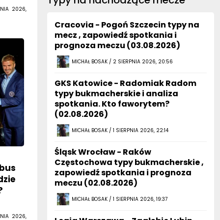
Typy na nachodzące mecze
NIA 2026,
Cracovia - Pogoń Szczecin typy na
mecz , zapowiedź spotkania i
prognoza meczu (03.08.2026)
MICHAŁ BOSAK / 2 SIERPNIA 2026, 20:56
GKS Katowice - Radomiak Radom
typy bukmacherskie i analiza
spotkania. Kto faworytem?
(02.08.2026)
MICHAŁ BOSAK / 1 SIERPNIA 2026, 22:14
Śląsk Wrocław - Raków
Częstochowa typy bukmacherskie ,
mbus
zapowiedź spotkania i prognoza
dzie
meczu (02.08.2026)
?
MICHAŁ BOSAK / 1 SIERPNIA 2026, 19:37
NIA 2026,