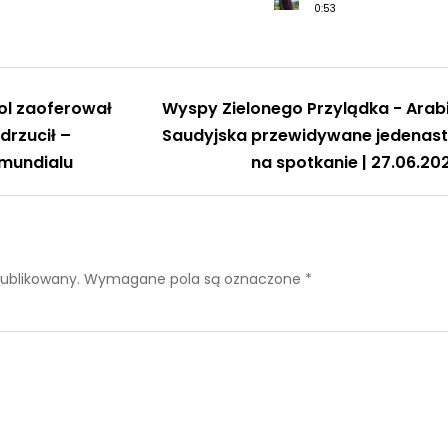
0:53
ol zaoferował
Wyspy Zielonego Przylądka - Arab
drzucił –
Saudyjska przewidywane jedenast
 mundialu
na spotkanie | 27.06.20
publikowany.
Wymagane pola są oznaczone
*