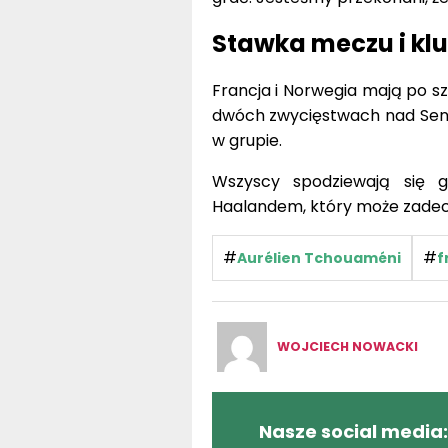
Stawka meczu i kl
Francja i Norwegia mają po s
dwóch zwycięstwach nad Seneg
w grupie.
Wszyscy spodziewają się 
Haalandem, który może zadec
#
#
Aurélien Tchouaméni
f
WOJCIECH NOWACKI
Nasze social media: