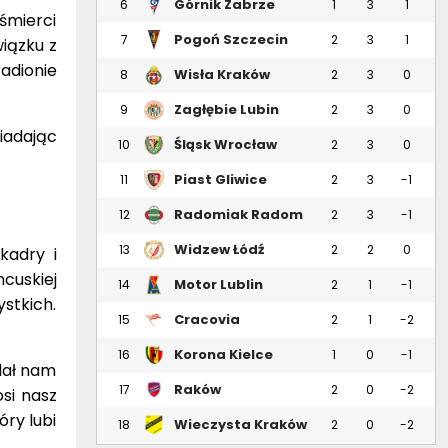
Górnik Zabrze
6
1
3
1
śmierci
Pogoń Szczecin
7
2
3
1
iązku z
adionie
Wisła Kraków
8
2
3
0
Zagłębie Lubin
9
2
3
0
iadając
Śląsk Wrocław
10
2
3
0
Piast Gliwice
11
2
3
-1
Radomiak Radom
12
2
3
-1
Widzew Łódź
13
2
2
0
kadry i
ncuskiej
Motor Lublin
14
2
1
-1
stkich.
Cracovia
15
2
1
-2
Korona Kielce
16
1
0
-1
 dał nam
Raków
17
2
0
-2
osi nasz
Częstochowa
óry lubi
Wieczysta Kraków
18
2
0
-2