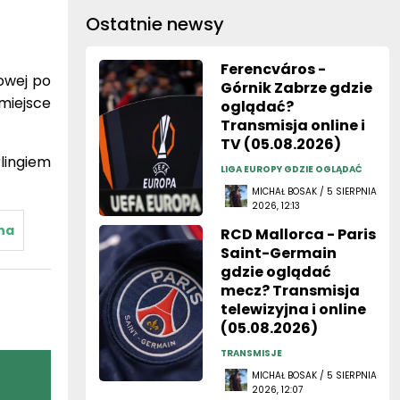
Ostatnie newsy
Ferencváros -
owej po
Górnik Zabrze gdzie
miejsce
oglądać?
Transmisja online i
TV (05.08.2026)
ingiem
LIGA EUROPY GDZIE OGLĄDAĆ
MICHAŁ BOSAK / 5 SIERPNIA
2026, 12:13
na
RCD Mallorca - Paris
Saint-Germain
gdzie oglądać
mecz? Transmisja
telewizyjna i online
(05.08.2026)
TRANSMISJE
MICHAŁ BOSAK / 5 SIERPNIA
2026, 12:07