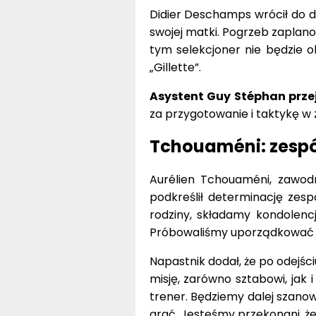
Didier Deschamps wrócił do 
swojej matki. Pogrzeb zaplan
tym selekcjoner nie będzie 
„Gillette”.
Asystent Guy Stéphan prze
za przygotowanie i taktykę 
Tchouaméni: zespó
Aurélien Tchouaméni, zawodn
podkreślił determinację zespoł
rodziny, składamy kondolencj
Próbowaliśmy uporządkować s
Napastnik dodał, że po odejści
misję, zarówno sztabowi, jak 
trener. Będziemy dalej szanow
grać. Jesteśmy przekonani, że