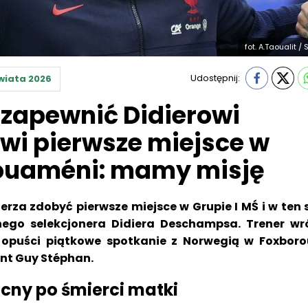
fot. A.Taoualit /
Udostępnij:
wiata 2026
 zapewnić Didierowi
i pierwsze miejsce w
houaméni: mamy misję
erza zdobyć pierwsze miejsce w Grupie I MŚ i w ten
go selekcjonera Didiera Deschampsa. Trener wró
i opuści piątkowe spotkanie z Norwegią w Foxbor
nt Guy Stéphan.
ny po śmierci matki