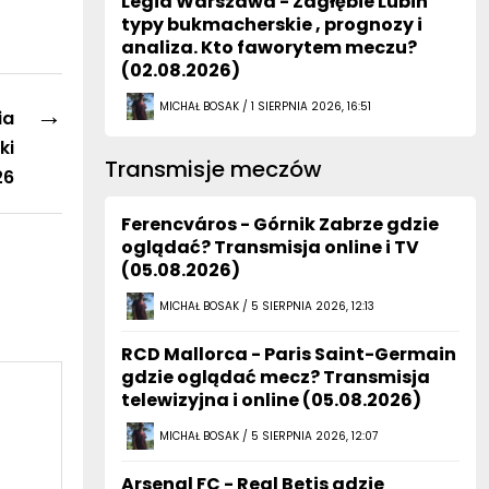
Legia Warszawa - Zagłębie Lubin
typy bukmacherskie , prognozy i
analiza. Kto faworytem meczu?
(02.08.2026)
→
MICHAŁ BOSAK / 1 SIERPNIA 2026, 16:51
ia
ki
Transmisje meczów
26
Ferencváros - Górnik Zabrze gdzie
oglądać? Transmisja online i TV
(05.08.2026)
MICHAŁ BOSAK / 5 SIERPNIA 2026, 12:13
RCD Mallorca - Paris Saint-Germain
gdzie oglądać mecz? Transmisja
telewizyjna i online (05.08.2026)
MICHAŁ BOSAK / 5 SIERPNIA 2026, 12:07
Arsenal FC - Real Betis gdzie