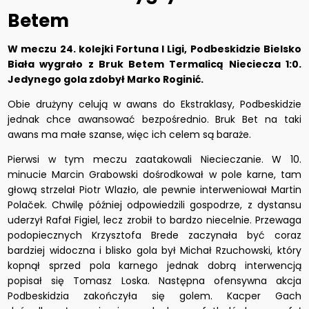
Betem
W meczu 24. kolejki Fortuna I Ligi, Podbeskidzie Bielsko
Biała wygrało z Bruk Betem Termalicą Nieciecza 1:0.
Jedynego gola zdobył Marko Roginić.
Obie drużyny celują w awans do Ekstraklasy, Podbeskidzie
jednak chce awansować bezpośrednio. Bruk Bet na taki
awans ma małe szanse, więc ich celem są baraże.
Pierwsi w tym meczu zaatakowali Niecieczanie. W 10.
minucie Marcin Grabowski dośrodkował w pole karne, tam
głową strzelał Piotr Wlazło, ale pewnie interweniował Martin
Polaček. Chwilę później odpowiedzili gospodrze, z dystansu
uderzył Rafał Figiel, lecz zrobił to bardzo niecelnie. Przewaga
podopiecznych Krzysztofa Brede zaczynała być coraz
bardziej widoczna i blisko gola był Michał Rzuchowski, który
kopnął sprzed pola karnego jednak dobrą interwencją
popisał się Tomasz Loska. Następna ofensywna akcja
Podbeskidzia zakończyła się golem. Kacper Gach