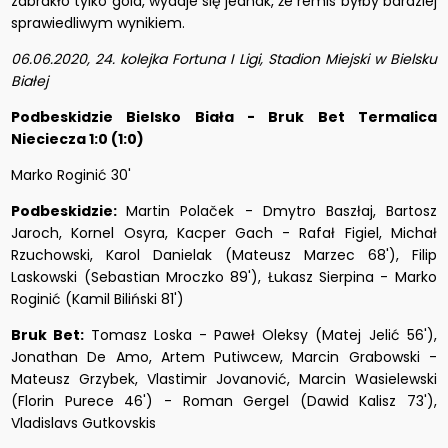
zabrakło tylko gola, wydaje się jednak, że remis byłby bardziej
sprawiedliwym wynikiem.
06.06.2020, 24. kolejka Fortuna I Ligi, Stadion Miejski w Bielsku
Białej
Podbeskidzie Bielsko Biała - Bruk Bet Termalica
Nieciecza 1:0 (1:0)
Marko Roginić 30'
Podbeskidzie:
Martin Polaček - Dmytro Baszłaj, Bartosz
Jaroch, Kornel Osyra, Kacper Gach - Rafał Figiel, Michał
Rzuchowski, Karol Danielak (Mateusz Marzec 68'), Filip
Laskowski (Sebastian Mroczko 89'), Łukasz Sierpina - Marko
Roginić (Kamil Biliński 81')
Bruk Bet:
Tomasz Loska - Paweł Oleksy (Matej Jelić 56'),
Jonathan De Amo, Artem Putiwcew, Marcin Grabowski -
Mateusz Grzybek, Vlastimir Jovanović, Marcin Wasielewski
(Florin Purece 46') - Roman Gergel (Dawid Kalisz 73'),
Vladislavs Gutkovskis