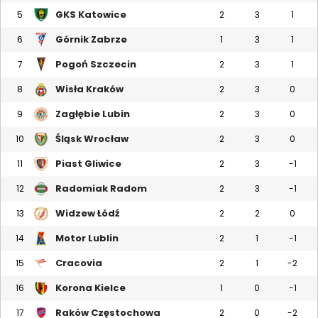
GKS Katowice
5
2
3
1
Górnik Zabrze
6
1
3
1
Pogoń Szczecin
7
2
3
1
Wisła Kraków
8
2
3
0
Zagłębie Lubin
9
2
3
0
Śląsk Wrocław
10
2
3
0
Piast Gliwice
11
2
3
-1
Radomiak Radom
12
2
3
-1
Widzew Łódź
13
2
2
0
Motor Lublin
14
2
1
-1
Cracovia
15
2
1
-2
Korona Kielce
16
1
0
-1
Raków Częstochowa
17
2
0
-2