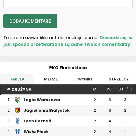
Ta strona używa Akismet do redukcji spamu.
Dowiedz się, w
jaki sposób przetwarzane są dane Twoich komentarzy.
PKO Ekstraklasa
TABELA
MECZE
WYNIKI
STRZELCY
DRUŻYNA
#
M
PKT
B (+/-)
Legia Warszawa
1
2
6
3
Jagiellonia Białystok
2
2
6
2
Lech Poznań
3
2
4
1
Wisła Płock
4
2
4
1