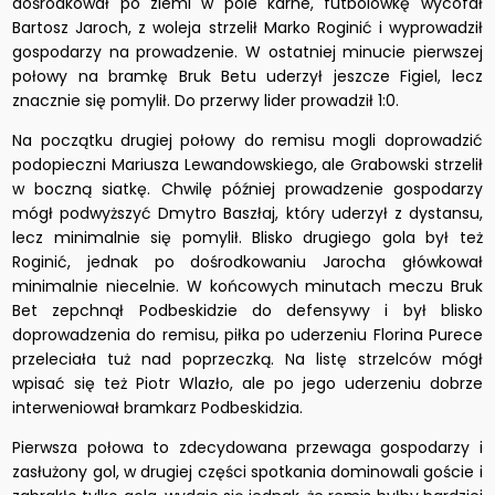
dośrodkował po ziemi w pole karne, futbolówkę wycofał
Bartosz Jaroch, z woleja strzelił Marko Roginić i wyprowadził
gospodarzy na prowadzenie. W ostatniej minucie pierwszej
połowy na bramkę Bruk Betu uderzył jeszcze Figiel, lecz
znacznie się pomylił. Do przerwy lider prowadził 1:0.
Na początku drugiej połowy do remisu mogli doprowadzić
podopieczni Mariusza Lewandowskiego, ale Grabowski strzelił
w boczną siatkę. Chwilę później prowadzenie gospodarzy
mógł podwyższyć Dmytro Baszłaj, który uderzył z dystansu,
lecz minimalnie się pomylił. Blisko drugiego gola był też
Roginić, jednak po dośrodkowaniu Jarocha główkował
minimalnie niecelnie. W końcowych minutach meczu Bruk
Bet zepchnął Podbeskidzie do defensywy i był blisko
doprowadzenia do remisu, piłka po uderzeniu Florina Purece
przeleciała tuż nad poprzeczką. Na listę strzelców mógł
wpisać się też Piotr Wlazło, ale po jego uderzeniu dobrze
interweniował bramkarz Podbeskidzia.
Pierwsza połowa to zdecydowana przewaga gospodarzy i
zasłużony gol, w drugiej części spotkania dominowali goście i