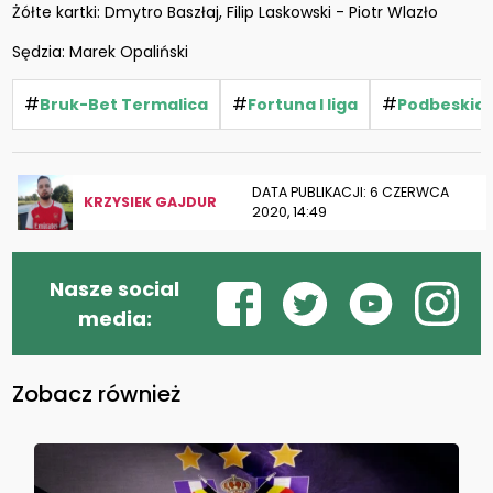
Żółte kartki: Dmytro Baszłaj, Filip Laskowski - Piotr Wlazło
Sędzia: Marek Opaliński
#
#
#
Bruk-Bet Termalica
Fortuna I liga
Podbeskidz
DATA PUBLIKACJI: 6 CZERWCA
KRZYSIEK GAJDUR
2020, 14:49
Nasze social
media:
Zobacz również