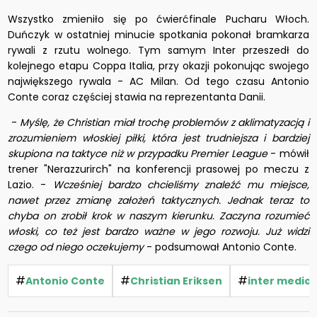
Wszystko zmieniło się po ćwierćfinale Pucharu Włoch.
Duńczyk w ostatniej minucie spotkania pokonał bramkarza
rywali z rzutu wolnego. Tym samym Inter przeszedł do
kolejnego etapu Coppa Italia, przy okazji pokonując swojego
największego rywala - AC Milan. Od tego czasu Antonio
Conte coraz częściej stawia na reprezentanta Danii.
-
Myślę, że Christian miał trochę problemów z aklimatyzacją i
zrozumieniem włoskiej piłki, która jest trudniejsza i bardziej
skupiona na taktyce niż w przypadku Premier League
- mówił
trener "Nerazzurirch" na konferencji prasowej po meczu z
Lazio. -
Wcześniej bardzo chcieliśmy znaleźć mu miejsce,
nawet przez zmianę założeń taktycznych. Jednak teraz to
chyba on zrobił krok w naszym kierunku. Zaczyna rozumieć
włoski, co też jest bardzo ważne w jego rozwoju. Już widzi
czego od niego oczekujemy
- podsumował Antonio Conte.
#
#
#
Antonio Conte
Christian Eriksen
inter mediol