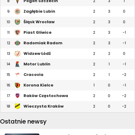
Pogoń Szczecin
8
2
3
1
Zagłębie Lubin
9
2
3
0
Śląsk Wrocław
10
2
3
0
Piast Gliwice
11
2
3
-1
Radomiak Radom
12
2
3
-1
Widzew Łódź
13
2
2
0
Motor Lublin
14
2
1
-1
Cracovia
15
2
1
-2
Korona Kielce
16
1
0
-1
Raków Częstochowa
17
2
0
-2
Wieczysta Kraków
18
2
0
-2
Ostatnie newsy