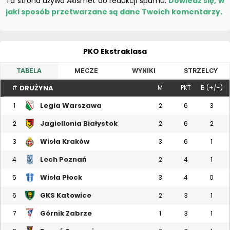
Ta strona używa Akismet do redukcji spamu.
Dowiedz się, w
jaki sposób przetwarzane są dane Twoich komentarzy.
PKO Ekstraklasa
TABELA
MECZE
WYNIKI
STRZELCY
DRUŻYNA
#
M
PKT
B (+/-)
Legia Warszawa
1
2
6
3
Jagiellonia Białystok
2
2
6
2
Wisła Kraków
3
3
6
1
Lech Poznań
4
2
4
1
Wisła Płock
5
3
4
0
GKS Katowice
6
2
3
1
Górnik Zabrze
7
1
3
1