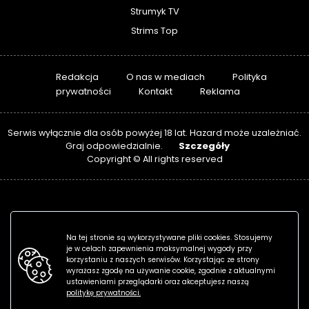
Strumyk TV
Strims Top
Redakcja
O nas w mediach
Polityka
prywatności
Kontakt
Reklama
Serwis wyłącznie dla osób powyżej 18 lat. Hazard może uzależniać.
Szczegóły
Graj odpowiedzialnie.
Copyright © All rights reserved
Na tej stronie są wykorzystywane pliki cookies. Stosujemy
je w celach zapewnienia maksymalnej wygody przy
korzystaniu z naszych serwisów. Korzystając ze strony
wyrażasz zgodę na używanie cookie, zgodnie z aktualnymi
ustawieniami przeglądarki oraz akceptujesz naszą
politykę prywatności.