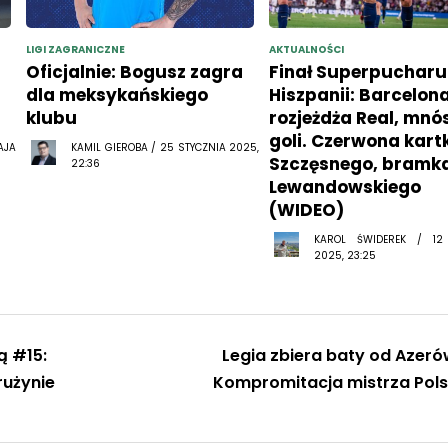
LIGI ZAGRANICZNE
AKTUALNOŚCI
Oficjalnie: Bogusz zagra
Finał Superpucharu
dla meksykańskiego
Hiszpanii: Barcelon
klubu
rozjeżdża Real, mn
goli. Czerwona kart
AJA
KAMIL GIEROBA / 25 STYCZNIA 2025,
Szczęsnego, bramk
22:36
Lewandowskiego
(WIDEO)
KAROL ŚWIDEREK / 12
2025, 23:25
ą #15:
Legia zbiera baty od Azeró
rużynie
Kompromitacja mistrza Pols