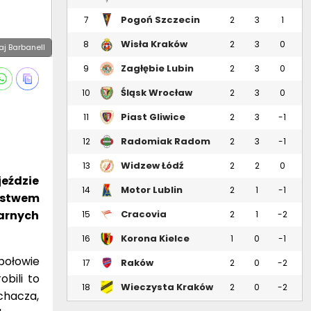
Pogoń Szczecin
7
2
3
1
Wisła Kraków
8
2
3
0
aj Barbanell
Zagłębie Lubin
9
2
3
0
Śląsk Wrocław
10
2
3
0
Piast Gliwice
11
2
3
-1
Radomiak Radom
12
2
3
-1
Widzew Łódź
13
2
2
0
jeździe
Motor Lublin
14
2
1
-1
ęstwem
arnych
Cracovia
15
2
1
-2
Korona Kielce
16
1
0
-1
połowie
Raków
17
2
0
-2
Częstochowa
bili to
Wieczysta Kraków
18
2
0
-2
chacza,