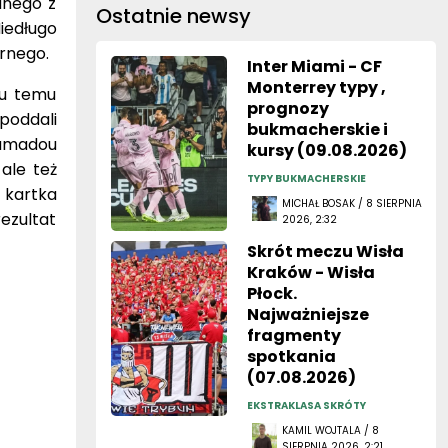
dnego z
Ostatnie newsy
iedługo
rnego.
Inter Miami - CF
Monterrey typy ,
ku temu
prognozy
poddali
bukmacherskie i
 Mamadou
kursy (09.08.2026)
ale też
TYPY BUKMACHERSKIE
 kartka
MICHAŁ BOSAK / 8 SIERPNIA
ezultat
2026, 2:32
Skrót meczu Wisła
Kraków - Wisła
Płock.
Najważniejsze
fragmenty
spotkania
(07.08.2026)
EKSTRAKLASA SKRÓTY
KAMIL WOJTALA / 8
SIERPNIA 2026, 2:21