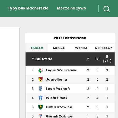
Typy bukmacherskie
Mecze na żywo
PKO Ekstraklasa
TABELA
MECZE
WYNIKI
STRZELCY
B
DRUŻYNA
#
M
PKT
(+/-)
Legia Warszawa
1
2
6
3
Jagiellonia
2
2
6
2
Białystok
Lech Poznań
3
2
4
1
Wisła Płock
4
2
4
1
GKS Katowice
5
2
3
1
Górnik Zabrze
6
1
3
1