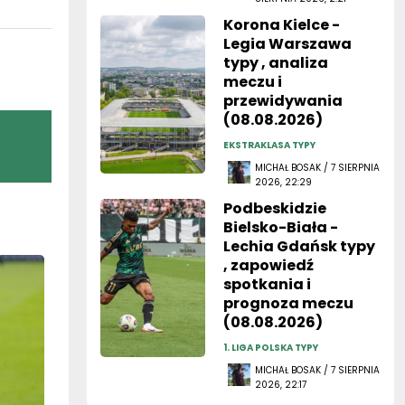
Korona Kielce -
Legia Warszawa
typy , analiza
meczu i
przewidywania
(08.08.2026)
EKSTRAKLASA TYPY
MICHAŁ BOSAK / 7 SIERPNIA
2026, 22:29
Podbeskidzie
Bielsko-Biała -
Lechia Gdańsk typy
, zapowiedź
spotkania i
prognoza meczu
(08.08.2026)
1. LIGA POLSKA TYPY
MICHAŁ BOSAK / 7 SIERPNIA
2026, 22:17