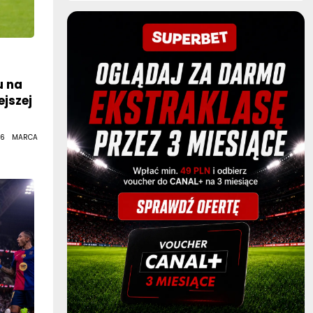
u na
ejszej
 6 MARCA