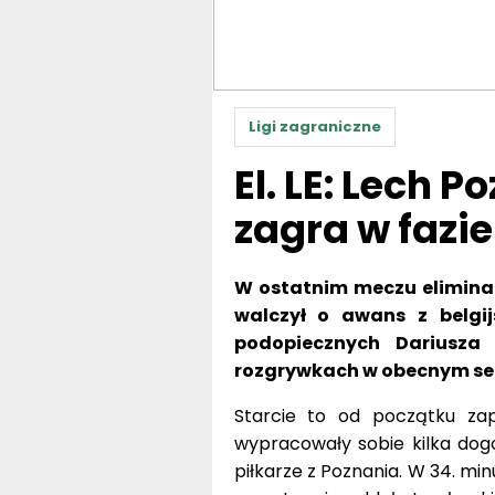
Ligi zagraniczne
El. LE: Lech 
zagra w fazi
W ostatnim meczu eliminac
walczył o awans z belgij
podopiecznych Dariusza
rozgrywkach w obecnym se
Starcie to od początku zap
wypracowały sobie kilka dogo
piłkarze z Poznania. W 34. m