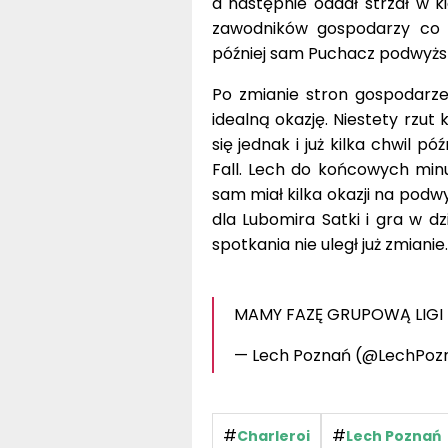
a następnie oddał strzał w k
zawodników gospodarzy co p
później sam Puchacz podwyższ
Po zmianie stron gospodarze w
idealną okazję. Niestety rzut
się jednak i już kilka chwil 
Fall. Lech do końcowych minu
sam miał kilka okazji na podw
dla Lubomira Satki i gra w d
spotkania nie uległ już zmiani
MAMY FAZĘ GRUPOWĄ LIGI
— Lech Poznań (@LechPoz
#
#
Charleroi
Lech Poznań