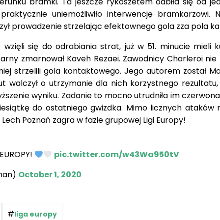
ierunku bramki. Ta jeszcze rykoszetem odbiła się od je
raktycznie uniemożliwiło interwencję bramkarzowi. N
ył prowadzenie strzelając efektownego gola zza pola ka
zięli się do odrabiania strat, już w 51. minucie mieli 
 karny zmarnował Kaveh Rezaei. Zawodnicy Charleroi nie 
później strzelili gola kontaktowego. Jego autorem został
t walczył o utrzymanie dla nich korzystnego rezultatu, 
yższenie wyniku. Zadanie to mocno utrudniła im czerwona
ziesiątkę do ostatniego gwizdka. Mimo licznych ataków r
e. Lech Poznań zagra w fazie grupowej Ligi Europy!
 EUROPY!
pic.twitter.com/w43Wa950tV
nan)
October 1, 2020
#
liga europy