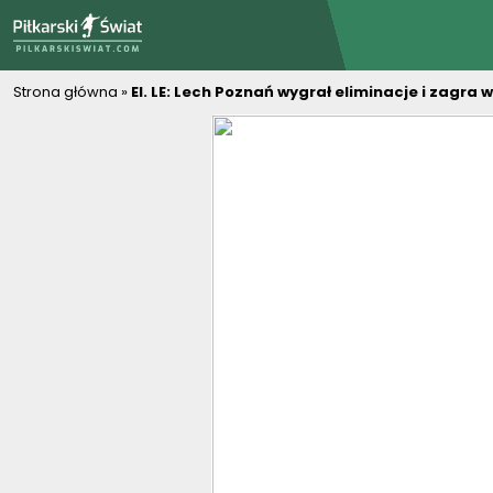
PiłkarskiSwiat.com
Strona główna
»
El. LE: Lech Poznań wygrał eliminacje i zagra 