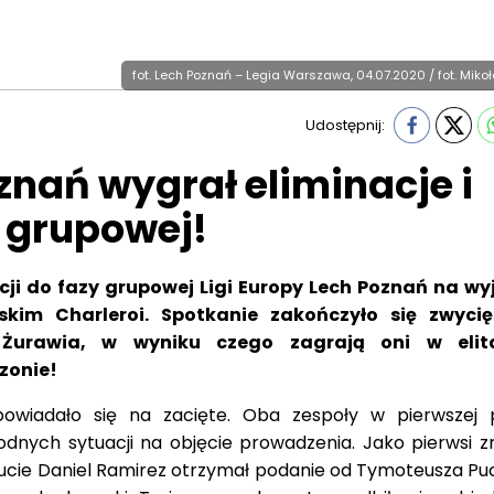
fot. Lech Poznań – Legia Warszawa, 04.07.2020 / fot. Mikoł
Udostępnij:
Poznań wygrał eliminacje i
e grupowej!
ji do fazy grupowej Ligi Europy Lech Poznań na wy
skim Charleroi. Spotkanie zakończyło się zwyci
 Żurawia, w wyniku czego zagrają oni w elit
zonie!
owiadało się na zacięte. Oba zespoły w pierwszej 
dnych sytuacji na objęcie prowadzenia. Jako pierwsi zro
inucie Daniel Ramirez otrzymał podanie od Tymoteusza Pu