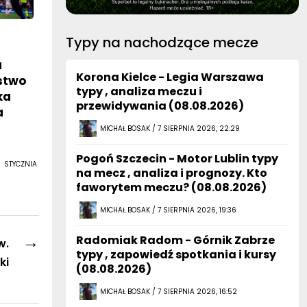
Typy na nachodzące mecze
a
Korona Kielce - Legia Warszawa
óstwo
typy , analiza meczu i
ka
przewidywania (08.08.2026)
a
MICHAŁ BOSAK / 7 SIERPNIA 2026, 22:29
Pogoń Szczecin - Motor Lublin typy
 STYCZNIA
na mecz , analiza i prognozy. Kto
faworytem meczu? (08.08.2026)
MICHAŁ BOSAK / 7 SIERPNIA 2026, 19:36
→
Radomiak Radom - Górnik Zabrze
w.
typy , zapowiedź spotkania i kursy
ki
(08.08.2026)
MICHAŁ BOSAK / 7 SIERPNIA 2026, 16:52