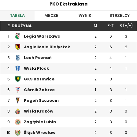
PKO Ekstraklasa
TABELA
MECZE
WYNIKI
STRZELCY
DRUŻYNA
#
M
PKT
B (+/-)
Legia Warszawa
1
2
6
3
Jagiellonia Białystok
2
2
6
2
Lech Poznań
3
2
4
1
Wisła Płock
4
2
4
1
GKS Katowice
5
2
3
1
Górnik Zabrze
6
1
3
1
Pogoń Szczecin
7
2
3
1
Wisła Kraków
8
2
3
0
Zagłębie Lubin
9
2
3
0
Śląsk Wrocław
10
2
3
0