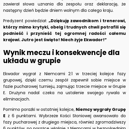
zawierał słowa uznania dla zespołu oraz deklarację, że
następny dzień będzie dniem wolnym dla całego kraju.
Predyzent powiedział:
„Dziękuję zawodnikom i trenerowi,
którzy mimo krytyki, obelg i trudnych chwil potrafili się
podnieść i przynieść tej ogromnej radości całemu
krajowi. Jutro jest święto! Niech żyje Ekwador!”
Wynik meczu i konsekwencje dla
układu w grupie
Ekwador wygrał z Niemcami 2:1 w trzeciej kolejce fazy
grupowej, dzięki czemu zespół zapewnił sobie miejsce w
fazie pucharowej turnieju, zajmując trzecie miejsce w Grupie
E. Drużyna nadal czeka na ustalenie swojego rywala w
eliminacjach.
Pomimo porażki w ostatniej kolejce,
Niemcy wygrały Grupę
E
z 6 punktami. Wybrzeże Kości Słoniowej awansowało do
fazy pucharowej z drugiego miejsca, również zgromadziwszy
6 punktów, po porażce właśnie z Niemcami w bezpośrednim