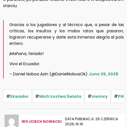
starciu.
Gracias a los jugadores y al técnico que, a pesar de las
críticas, los insultos y los malos ratos que pasaron,
lograron recuperarse y darle esta inmensa alegría al país
entero.
¡Mañana, feriado!
Viva el Ecuador.
– Daniel Noboa Azin (@DanielNoboaOk)
June 25, 2026
#
#
#
#
Ekwador
Mistrzostwa Świata
niemcy
Pił
DATA PUBLIKACJI: 26 CZERWCA
WOJCIECH NOWACKI
2026, 16:16