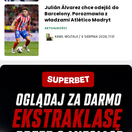
Julián Álvarez chce odejść do
Barcelony. Porozmawia z
władzami Atlético Madryt
AKTUALNOŚCI
KAMIL WOJTALA / 6 SIERPNIA 2026, 17:01