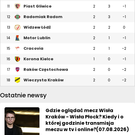
Piast Gliwice
11
2
3
-1
Radomiak Radom
12
2
3
-1
Widzew Łódź
13
2
2
0
Motor Lublin
14
2
1
-1
Cracovia
15
2
1
-2
Korona Kielce
16
1
0
-1
Raków Częstochowa
17
2
0
-2
Wieczysta Kraków
18
2
0
-2
Ostatnie newsy
Gdzie oglądać mecz Wisła
Kraków - Wisła Płock? Kiedy i o
której godzinie transmisja
meczu w tv i online?(07.08.2026)