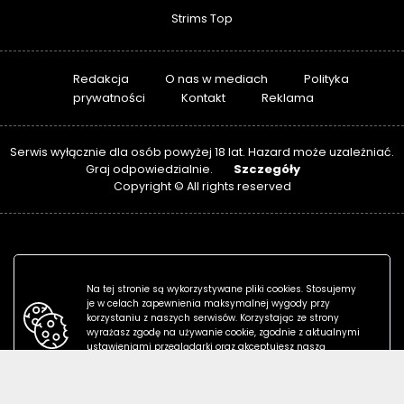
Strims Top
Redakcja
O nas w mediach
Polityka
prywatności
Kontakt
Reklama
Serwis wyłącznie dla osób powyżej 18 lat. Hazard może uzależniać.
Szczegóły
Graj odpowiedzialnie.
Copyright © All rights reserved
Na tej stronie są wykorzystywane pliki cookies. Stosujemy
je w celach zapewnienia maksymalnej wygody przy
korzystaniu z naszych serwisów. Korzystając ze strony
wyrażasz zgodę na używanie cookie, zgodnie z aktualnymi
ustawieniami przeglądarki oraz akceptujesz naszą
politykę prywatności.