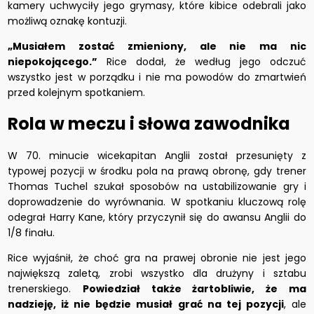
kamery uchwyciły jego grymasy, które kibice odebrali jako
możliwą oznakę kontuzji.
„Musiałem zostać zmieniony, ale nie ma nic
niepokojącego.”
Rice dodał, że według jego odczuć
wszystko jest w porządku i nie ma powodów do zmartwień
przed kolejnym spotkaniem.
Rola w meczu i słowa zawodnika
W 70. minucie wicekapitan Anglii został przesunięty z
typowej pozycji w środku pola na prawą obronę, gdy trener
Thomas Tuchel szukał sposobów na ustabilizowanie gry i
doprowadzenie do wyrównania. W spotkaniu kluczową rolę
odegrał Harry Kane, który przyczynił się do awansu Anglii do
1/8 finału.
Rice wyjaśnił, że choć gra na prawej obronie nie jest jego
największą zaletą, zrobi wszystko dla drużyny i sztabu
trenerskiego.
Powiedział także żartobliwie, że ma
nadzieję, iż nie będzie musiał grać na tej pozycji
, ale