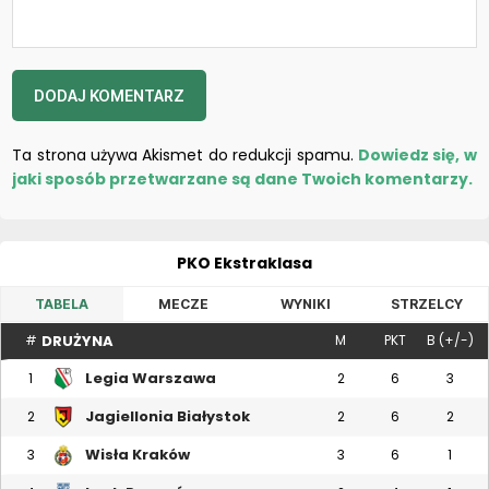
Ta strona używa Akismet do redukcji spamu.
Dowiedz się, w
jaki sposób przetwarzane są dane Twoich komentarzy.
PKO Ekstraklasa
TABELA
MECZE
WYNIKI
STRZELCY
DRUŻYNA
#
M
PKT
B (+/-)
Legia Warszawa
1
2
6
3
Jagiellonia Białystok
2
2
6
2
Wisła Kraków
3
3
6
1