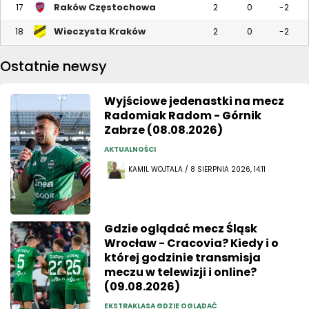
Raków Częstochowa
17
2
0
-2
Wieczysta Kraków
18
2
0
-2
Ostatnie newsy
Wyjściowe jedenastki na mecz
Radomiak Radom - Górnik
Zabrze (08.08.2026)
AKTUALNOŚCI
KAMIL WOJTALA / 8 SIERPNIA 2026, 14:11
Gdzie oglądać mecz Śląsk
Wrocław - Cracovia? Kiedy i o
której godzinie transmisja
meczu w telewizji i online?
(09.08.2026)
EKSTRAKLASA GDZIE OGLĄDAĆ