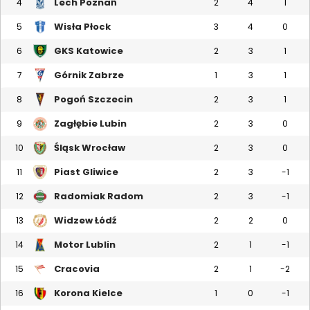
Lech Poznań
4
2
4
1
Wisła Płock
5
3
4
0
GKS Katowice
6
2
3
1
Górnik Zabrze
7
1
3
1
Pogoń Szczecin
8
2
3
1
Zagłębie Lubin
9
2
3
0
Śląsk Wrocław
10
2
3
0
Piast Gliwice
11
2
3
-1
Radomiak Radom
12
2
3
-1
Widzew Łódź
13
2
2
0
Motor Lublin
14
2
1
-1
Cracovia
15
2
1
-2
Korona Kielce
16
1
0
-1