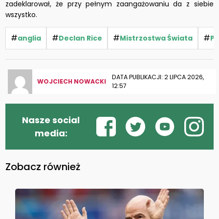
zadeklarował, że przy pełnym zaangażowaniu da z siebie
wszystko.
#
#
#
#
anglia
Declan Rice
Mistrzostwa Świata
Pi
DATA PUBLIKACJI: 2 LIPCA 2026,
WOJCIECH NOWACKI
12:57
Nasze social
media:
Zobacz również