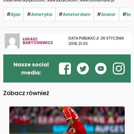
źródło www.skysports.com , www.soccer24.com , www.transfermarkt.pl
#
#
#
#
#
Ajax
Ameryka
Amsterdam
Anwar
bra
DATA PUBLIKACJI: 26 STYCZNIA
ŁUKASZ
BARTOSIEWICZ
2018, 21:33
Nasze social
media:
Zobacz również