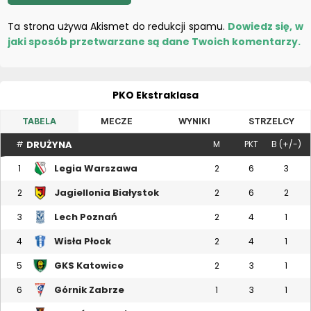
Ta strona używa Akismet do redukcji spamu.
Dowiedz się, w
jaki sposób przetwarzane są dane Twoich komentarzy.
PKO Ekstraklasa
TABELA
MECZE
WYNIKI
STRZELCY
DRUŻYNA
#
M
PKT
B (+/-)
Legia Warszawa
1
2
6
3
Jagiellonia Białystok
2
2
6
2
Lech Poznań
3
2
4
1
Wisła Płock
4
2
4
1
GKS Katowice
5
2
3
1
Górnik Zabrze
6
1
3
1