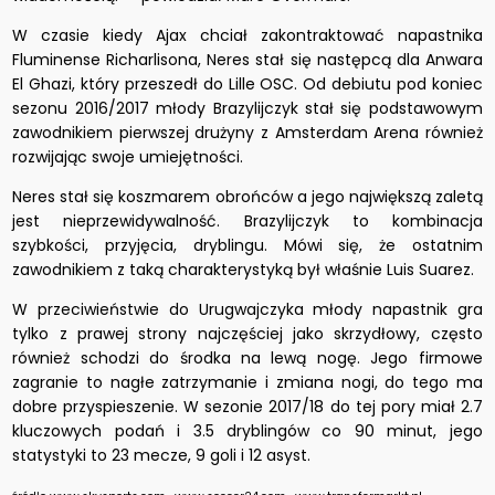
W czasie kiedy Ajax chciał zakontraktować napastnika
Fluminense Richarlisona, Neres stał się następcą dla Anwara
El Ghazi, który przeszedł do Lille OSC. Od debiutu pod koniec
sezonu 2016/2017 młody Brazylijczyk stał się podstawowym
zawodnikiem pierwszej drużyny z Amsterdam Arena również
rozwijając swoje umiejętności.
Neres stał się koszmarem obrońców a jego największą zaletą
jest nieprzewidywalność. Brazylijczyk to kombinacja
szybkości, przyjęcia, dryblingu. Mówi się, że ostatnim
zawodnikiem z taką charakterystyką był właśnie Luis Suarez.
W przeciwieństwie do Urugwajczyka młody napastnik gra
tylko z prawej strony najczęściej jako skrzydłowy, często
również schodzi do środka na lewą nogę. Jego firmowe
zagranie to nagłe zatrzymanie i zmiana nogi, do tego ma
dobre przyspieszenie. W sezonie 2017/18 do tej pory miał 2.7
kluczowych podań i 3.5 dryblingów co 90 minut, jego
statystyki to 23 mecze, 9 goli i 12 asyst.