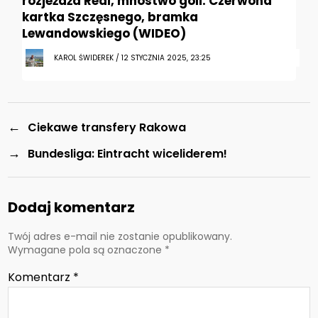
rozjeżdża Real, mnóstwo goli. Czerwona
kartka Szczęsnego, bramka
Lewandowskiego (WIDEO)
KAROL ŚWIDEREK / 12 STYCZNIA 2025, 23:25
←
Ciekawe transfery Rakowa
→
Bundesliga: Eintracht wiceliderem!
Dodaj komentarz
Twój adres e-mail nie zostanie opublikowany.
Wymagane pola są oznaczone
*
Komentarz
*