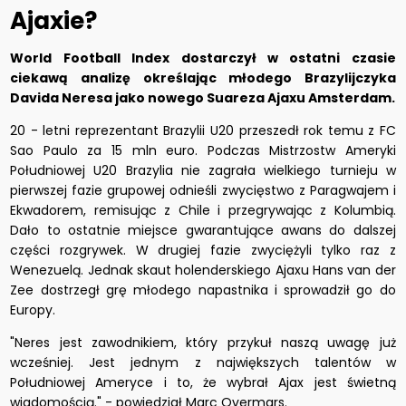
Ajaxie?
World Football Index dostarczył w ostatni czasie
ciekawą analizę określając młodego Brazylijczyka
Davida Neresa jako nowego Suareza Ajaxu Amsterdam.
20 - letni reprezentant Brazylii U20 przeszedł rok temu z FC
Sao Paulo za 15 mln euro. Podczas Mistrzostw Ameryki
Południowej U20 Brazylia nie zagrała wielkiego turnieju w
pierwszej fazie grupowej odnieśli zwycięstwo z Paragwajem i
Ekwadorem, remisując z Chile i przegrywając z Kolumbią.
Dało to ostatnie miejsce gwarantujące awans do dalszej
części rozgrywek. W drugiej fazie zwyciężyli tylko raz z
Wenezuelą. Jednak skaut holenderskiego Ajaxu Hans van der
Zee dostrzegł grę młodego napastnika i sprowadził go do
Europy.
"Neres jest zawodnikiem, który przykuł naszą uwagę już
wcześniej. Jest jednym z największych talentów w
Południowej Ameryce i to, że wybrał Ajax jest świetną
wiadomością." - powiedział Marc Overmars.