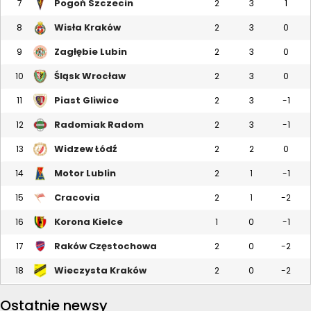
Pogoń Szczecin
7
2
3
1
Wisła Kraków
8
2
3
0
Zagłębie Lubin
9
2
3
0
Śląsk Wrocław
10
2
3
0
Piast Gliwice
11
2
3
-1
Radomiak Radom
12
2
3
-1
Widzew Łódź
13
2
2
0
Motor Lublin
14
2
1
-1
Cracovia
15
2
1
-2
Korona Kielce
16
1
0
-1
Raków Częstochowa
17
2
0
-2
Wieczysta Kraków
18
2
0
-2
Ostatnie newsy