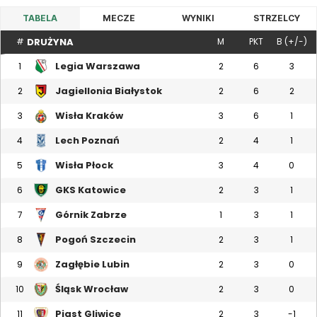
TABELA
MECZE
WYNIKI
STRZELCY
DRUŻYNA
#
M
PKT
B (+/-)
Legia Warszawa
1
2
6
3
Jagiellonia Białystok
2
2
6
2
Wisła Kraków
3
3
6
1
Lech Poznań
4
2
4
1
Wisła Płock
5
3
4
0
GKS Katowice
6
2
3
1
Górnik Zabrze
7
1
3
1
Pogoń Szczecin
8
2
3
1
Zagłębie Lubin
9
2
3
0
Śląsk Wrocław
10
2
3
0
Piast Gliwice
11
2
3
-1