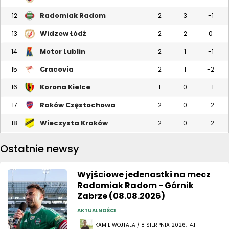
Radomiak Radom
12
2
3
-1
Widzew Łódź
13
2
2
0
Motor Lublin
14
2
1
-1
Cracovia
15
2
1
-2
Korona Kielce
16
1
0
-1
Raków Częstochowa
17
2
0
-2
Wieczysta Kraków
18
2
0
-2
Ostatnie newsy
Wyjściowe jedenastki na mecz
Radomiak Radom - Górnik
Zabrze (08.08.2026)
AKTUALNOŚCI
KAMIL WOJTALA / 8 SIERPNIA 2026, 14:11