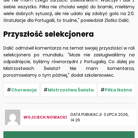
ale nie mam czego zarzucić zawodnikom. Walczyli i dali z
siebie wszystko. Piłka nie chciała wejść do bramki, mieliśmy
wiele dobrych sytuacji, ale nie udało się zdobyć gola na 2:0.
Gratulacje dla Portugalii, to trudne," powiedział Zlatko Dalić.
Przyszłość selekcjonera
Dalić odmówił komentarza na temat swojej przyszłości w roli
selekcjonera po mundialu. "Może nie zasługiwaliśmy na
odpadnięcie, byliśmy równorzędni z Portugalią. Co dalej po
Mistrzostwach Świata? Nie mam komentarza,
porozmawiamy o tym później," dodał szkoleniowiec.
#
#
#
Chorwacja
Mistrzostwa Świata
Piłka Nożna
DATA PUBLIKACJI: 3 LIPCA 2026,
WOJCIECH NOWACKI
14:26