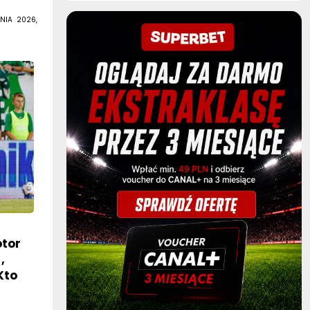
NIA 2026,
otor
,
Kto