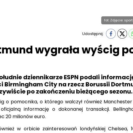
fot. Zdjęcie: spo
Udostępnij:
rtmund wygrała wyścig p
łudnie dziennikarze ESPN podali informację
i Birmingham City na rzecz Borussii Dortm
czywiście po zakończeniu bieżącego sezonu.
ig o pomocnika, o którego walczył również Manchester 
icjalną informację o dokonanej transakcji. Bellin
c 20 milionów euro.
również w orbicie zainteresowań londyńskiej Chelsea, 1