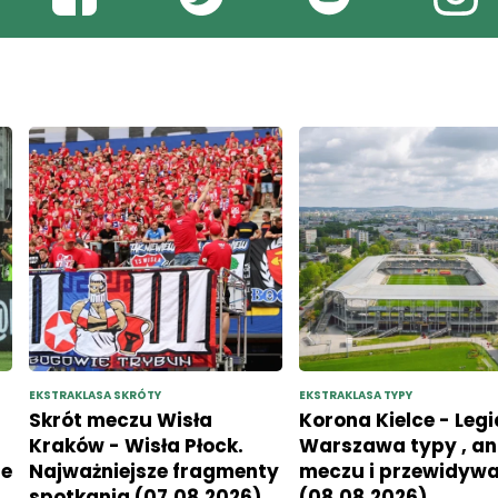
EKSTRAKLASA SKRÓTY
EKSTRAKLASA TYPY
Skrót meczu Wisła
Korona Kielce - Legi
Kraków - Wisła Płock.
Warszawa typy , an
ie
Najważniejsze fragmenty
meczu i przewidyw
spotkania (07.08.2026)
(08.08.2026)