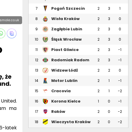
Pogoń Szczecin
7
2
3
1
Wisła Kraków
8
2
3
0
rtsmole.co.uk
Zagłębie Lubin
9
2
3
0
Śląsk Wrocław
10
2
3
0
o
Piast Gliwice
11
2
3
-1
Radomiak Radom
12
2
3
-1
Widzew Łódź
13
2
2
0
, że
Motor Lublin
14
2
1
-1
und.
Cracovia
15
2
1
-2
United.
Korona Kielce
16
1
0
-1
gham ma
Raków
17
2
0
-2
Częstochowa
Wieczysta Kraków
18
2
0
-2
6-latek