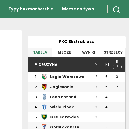
Typy bukmacherskie
Mecze na żywo
PKO Ekstraklasa
TABELA
MECZE
WYNIKI
STRZELCY
B
DRUŻYNA
#
M
PKT
(+/-)
Legia Warszawa
1
2
6
3
Jagiellonia
2
2
6
2
Białystok
Lech Poznań
3
2
4
1
Wisła Płock
4
2
4
1
GKS Katowice
5
2
3
1
Górnik Zabrze
6
1
3
1