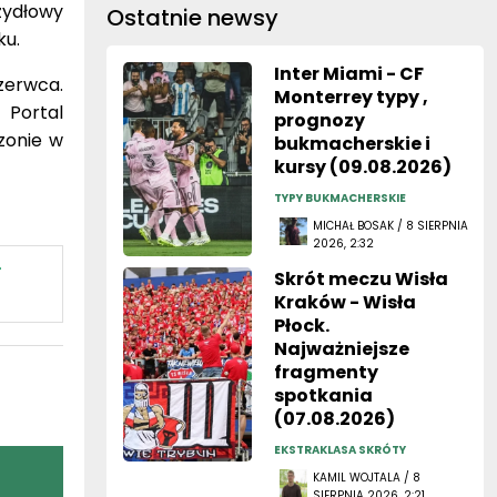
zydłowy
Ostatnie newsy
ku.
Inter Miami - CF
zerwca.
Monterrey typy ,
Portal
prognozy
zonie w
bukmacherskie i
kursy (09.08.2026)
TYPY BUKMACHERSKIE
MICHAŁ BOSAK / 8 SIERPNIA
2026, 2:32
r
Skrót meczu Wisła
Kraków - Wisła
Płock.
Najważniejsze
fragmenty
spotkania
(07.08.2026)
EKSTRAKLASA SKRÓTY
KAMIL WOJTALA / 8
SIERPNIA 2026, 2:21