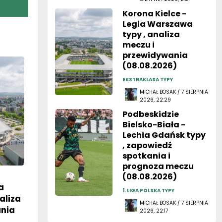
Korona Kielce -
Legia Warszawa
typy , analiza
meczu i
przewidywania
(08.08.2026)
EKSTRAKLASA TYPY
MICHAŁ BOSAK / 7 SIERPNIA
2026, 22:29
Podbeskidzie
Bielsko-Biała -
Lechia Gdańsk typy
, zapowiedź
spotkania i
prognoza meczu
(08.08.2026)
a
1. LIGA POLSKA TYPY
aliza
MICHAŁ BOSAK / 7 SIERPNIA
ania
2026, 22:17