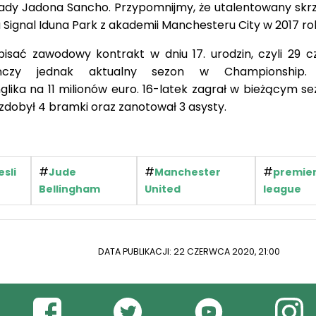
lady Jadona Sancho. Przypomnijmy, że utalentowany skr
 Signal Iduna Park z akademii Manchesteru City w 2017 ro
isać zawodowy kontrakt w dniu 17. urodzin, czyli 29 c
ończy jednak aktualny sezon w Championship. 
lika na 11 milionów euro. 16-latek zagrał w bieżącym se
zdobył 4 bramki oraz zanotował 3 asysty.
#
#
#
sli
Jude
Manchester
premie
Bellingham
United
league
DATA PUBLIKACJI: 22 CZERWCA 2020, 21:00