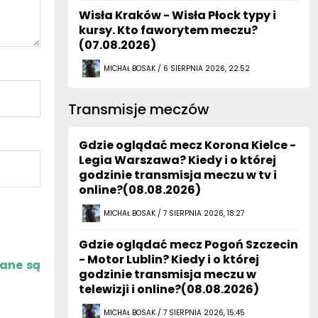
Wisła Kraków - Wisła Płock typy i
kursy. Kto faworytem meczu?
(07.08.2026)
MICHAŁ BOSAK / 6 SIERPNIA 2026, 22:52
Transmisje meczów
Gdzie oglądać mecz Korona Kielce -
Legia Warszawa? Kiedy i o której
godzinie transmisja meczu w tv i
online?(08.08.2026)
MICHAŁ BOSAK / 7 SIERPNIA 2026, 18:27
Gdzie oglądać mecz Pogoń Szczecin
- Motor Lublin? Kiedy i o której
zane są
godzinie transmisja meczu w
telewizji i online?(08.08.2026)
MICHAŁ BOSAK / 7 SIERPNIA 2026, 15:45