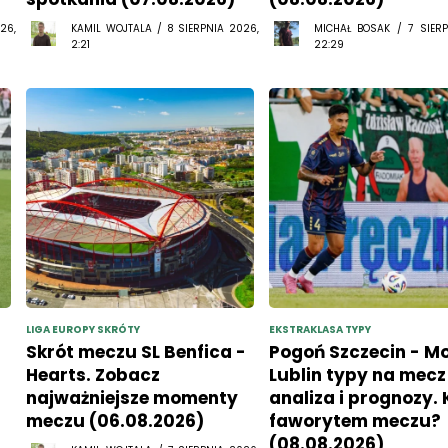
26,
KAMIL WOJTALA / 8 SIERPNIA 2026,
MICHAŁ BOSAK / 7 SIERP
2:21
22:29
LIGA EUROPY SKRÓTY
EKSTRAKLASA TYPY
Skrót meczu SL Benfica -
Pogoń Szczecin - M
Hearts. Zobacz
Lublin typy na mecz 
najważniejsze momenty
analiza i prognozy. 
meczu (06.08.2026)
faworytem meczu?
(08.08.2026)