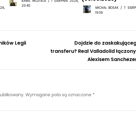
KAMIL WOJTALA / 7 SIERPNIA 2026,
20:40
26,
MICHAŁ BOSAK / 7 SIERP
19:36
ików Legii
Dojdzie do zaskakujące
transferu? Real Valladolid łączony
Alexisem Sanchez
publikowany.
Wymagane pola są oznaczone
*