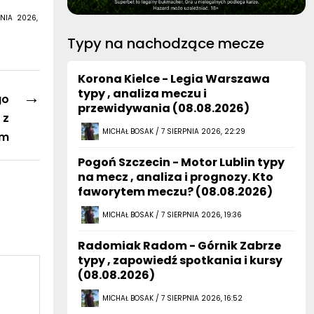
NIA 2026,
Typy na nachodzące mecze
Korona Kielce - Legia Warszawa
→
typy , analiza meczu i
go
przewidywania (08.08.2026)
 z
MICHAŁ BOSAK / 7 SIERPNIA 2026, 22:29
em
Pogoń Szczecin - Motor Lublin typy
na mecz , analiza i prognozy. Kto
faworytem meczu? (08.08.2026)
MICHAŁ BOSAK / 7 SIERPNIA 2026, 19:36
Radomiak Radom - Górnik Zabrze
typy , zapowiedź spotkania i kursy
(08.08.2026)
MICHAŁ BOSAK / 7 SIERPNIA 2026, 16:52