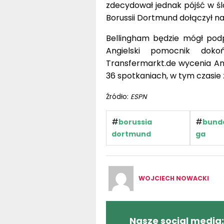
zdecydował jednak pójść w ś
Borussii Dortmund dołączył na
Bellingham będzie mógł podp
Angielski pomocnik dok
Transfermarkt.de wycenia Ang
36 spotkaniach, w tym czasie 
Źródło:
ESPN
#
#
borussia
bunde
dortmund
ga
WOJCIECH NOWACKI
Nasze social media: