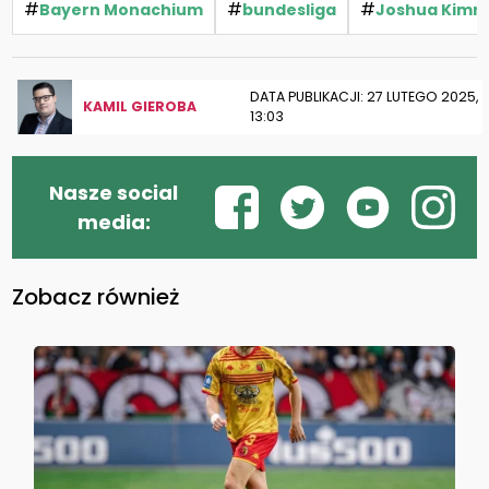
#
#
#
Bayern Monachium
bundesliga
Joshua Kimm
DATA PUBLIKACJI: 27 LUTEGO 2025,
KAMIL GIEROBA
13:03
Nasze social
media:
Zobacz również