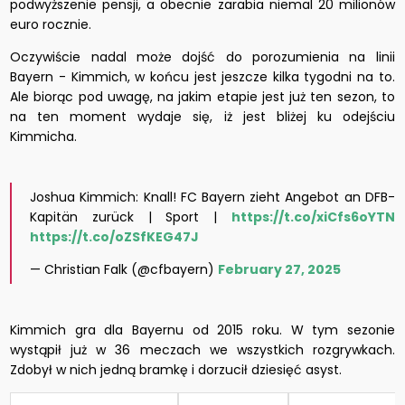
podwyższenie pensji, a obecnie zarabia niemal 20 milionów
euro rocznie.
Oczywiście nadal może dojść do porozumienia na linii
Bayern - Kimmich, w końcu jest jeszcze kilka tygodni na to.
Ale biorąc pod uwagę, na jakim etapie jest już ten sezon, to
na ten moment wydaje się, iż jest bliżej ku odejściu
Kimmicha.
Joshua Kimmich: Knall! FC Bayern zieht Angebot an DFB-
Kapitän zurück | Sport |
https://t.co/xiCfs6oYTN
https://t.co/oZSfKEG47J
— Christian Falk (@cfbayern)
February 27, 2025
Kimmich gra dla Bayernu od 2015 roku. W tym sezonie
wystąpił już w 36 meczach we wszystkich rozgrywkach.
Zdobył w nich jedną bramkę i dorzucił dziesięć asyst.