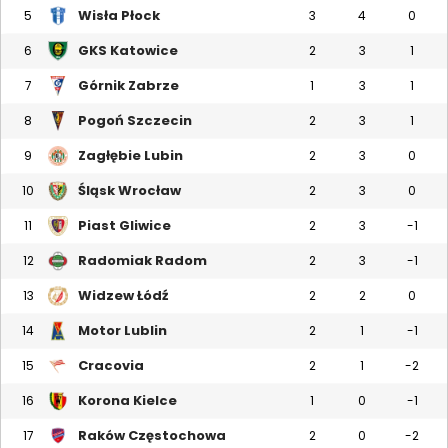
Wisła Płock
5
3
4
0
GKS Katowice
6
2
3
1
Górnik Zabrze
7
1
3
1
Pogoń Szczecin
8
2
3
1
Zagłębie Lubin
9
2
3
0
Śląsk Wrocław
10
2
3
0
Piast Gliwice
11
2
3
-1
Radomiak Radom
12
2
3
-1
Widzew Łódź
13
2
2
0
Motor Lublin
14
2
1
-1
Cracovia
15
2
1
-2
Korona Kielce
16
1
0
-1
Raków Częstochowa
17
2
0
-2