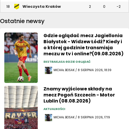
Wieczysta Kraków
18
2
0
-2
Ostatnie newsy
Gdzie oglądać mecz Jagiellonia
Białystok - Widzew Łódź? Kiedy i
o której godzinie transmisja
meczu w tv i online?(09.08.2026)
EKSTRAKLASA GDZIE OGLĄDAĆ
MICHAŁ BOSAK / 8 SIERPNIA 2026, 18:39
Znamy wyjściowe składy na
mecz Pogoń Szczecin - Motor
Lublin (08.08.2026)
AKTUALNOŚCI
MICHAŁ BOSAK / 8 SIERPNIA 2026, 17:19