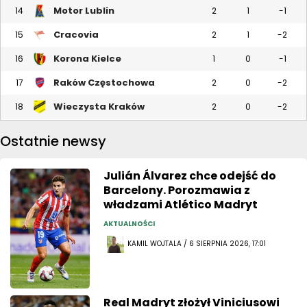
Motor Lublin
14
2
1
-1
Cracovia
15
2
1
-2
Korona Kielce
16
1
0
-1
Raków Częstochowa
17
2
0
-2
Wieczysta Kraków
18
2
0
-2
Ostatnie newsy
Julián Álvarez chce odejść do
Barcelony. Porozmawia z
władzami Atlético Madryt
AKTUALNOŚCI
KAMIL WOJTALA / 6 SIERPNIA 2026, 17:01
Real Madryt złożył Viniciusowi