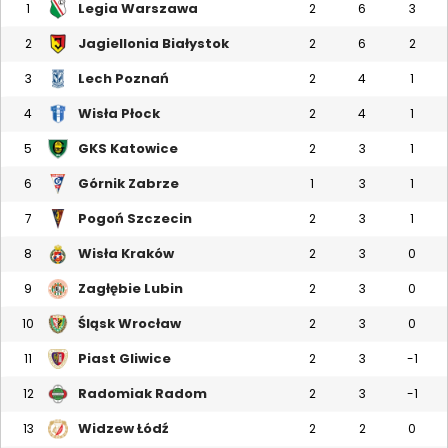
Legia Warszawa
1
2
6
3
Jagiellonia Białystok
2
2
6
2
Lech Poznań
3
2
4
1
Wisła Płock
4
2
4
1
GKS Katowice
5
2
3
1
Górnik Zabrze
6
1
3
1
Pogoń Szczecin
7
2
3
1
Wisła Kraków
8
2
3
0
Zagłębie Lubin
9
2
3
0
Śląsk Wrocław
10
2
3
0
Piast Gliwice
11
2
3
-1
Radomiak Radom
12
2
3
-1
Widzew Łódź
13
2
2
0