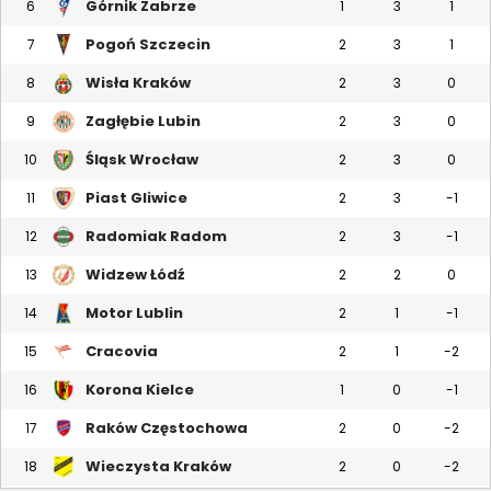
Górnik Zabrze
6
1
3
1
Pogoń Szczecin
7
2
3
1
Wisła Kraków
8
2
3
0
Zagłębie Lubin
9
2
3
0
Śląsk Wrocław
10
2
3
0
Piast Gliwice
11
2
3
-1
Radomiak Radom
12
2
3
-1
Widzew Łódź
13
2
2
0
Motor Lublin
14
2
1
-1
Cracovia
15
2
1
-2
Korona Kielce
16
1
0
-1
Raków Częstochowa
17
2
0
-2
Wieczysta Kraków
18
2
0
-2