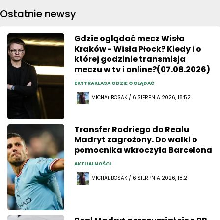
Ostatnie newsy
Gdzie oglądać mecz Wisła
Kraków - Wisła Płock? Kiedy i o
której godzinie transmisja
meczu w tv i online?(07.08.2026)
EKSTRAKLASA GDZIE OGLĄDAĆ
MICHAŁ BOSAK / 6 SIERPNIA 2026, 18:52
Transfer Rodriego do Realu
Madryt zagrożony. Do walki o
pomocnika wkroczyła Barcelona
AKTUALNOŚCI
MICHAŁ BOSAK / 6 SIERPNIA 2026, 18:21