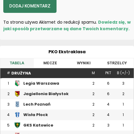
Ta strona używa Akismet do redukcji spamu.
Dowiedz się, w
jaki sposób przetwarzane są dane Twoich komentarzy.
PKO Ekstraklasa
TABELA
MECZE
WYNIKI
STRZELCY
DRUŻYNA
#
M
PKT
B (+/-)
Legia Warszawa
1
2
6
3
Jagiellonia Białystok
2
2
6
2
Lech Poznań
3
2
4
1
Wisła Płock
4
2
4
1
GKS Katowice
5
2
3
1