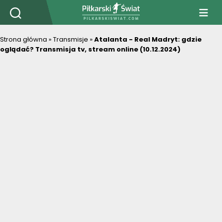
PiłkarskiSwiat.com
Strona główna
»
Transmisje
»
Atalanta - Real Madryt: gdzie
oglądać? Transmisja tv, stream online (10.12.2024)