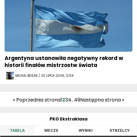
Argentyna ustanowiła negatywny rekord w
historii finałów mistrzostw świata
MICHAŁ BOSAK / 20 LIPCA 2026, 12:54
« Poprzednia strona
1
2
3
4
…
49
Następna strona »
PKO Ekstraklasa
TABELA
MECZE
WYNIKI
STRZELCY