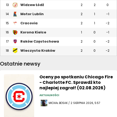
Widzew Łódź
13
2
2
0
Motor Lublin
14
2
1
-1
Cracovia
15
2
1
-2
Korona Kielce
16
1
0
-1
Raków Częstochowa
17
2
0
-2
Wieczysta Kraków
18
2
0
-2
Ostatnie newsy
Oceny po spotkaniu Chicago Fire
- Charlotte FC. Sprawdź kto
najlepiej zagrał! (02.08.2026)
AKTUALNOŚCI
MICHAŁ BOSAK / 2 SIERPNIA 2026, 5:57