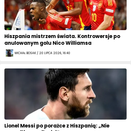
Hiszpania mistrzem świata. Kontrowersje po
anulowanym golu Nico Williamsa
MICHAŁ BOSAK / 20 LIPCA 2026, 16:40
Lionel Messi po porażce z Hiszpanią: „Nie