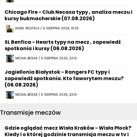
Chicago Fire - Club Necaxa typy , analiza meczu i
kursy bukmacherskie (07.08.2026)
KAMIL WOJTALA / 6 SIERPNIA 2026, 15:03
SL Benfica - Hearts typy na mecz , zapowiedź
spotkania i kursy (06.08.2026)
MICHAŁ BOSAK / 5 SIERPNIA 2026, 23:10
Jagiellonia Białystok - Rangers FC typy i
zapowiedź spotkania. Kto faworytem meczu?
(06.08.2026)
MICHAŁ BOSAK / 5 SIERPNIA 2026, 23:10
Transmisje meczów
Gdzie oglądać mecz Wisła Kraków - Wisła Płock?
Kiedy i o której godzinie transmisja meczu w tv i