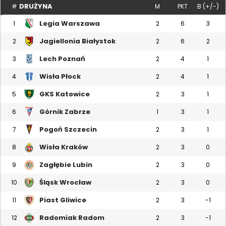
DRUŻYNA
#
M
PKT
B (+/-)
Legia Warszawa
1
2
6
3
Jagiellonia Białystok
2
2
6
2
Lech Poznań
3
2
4
1
Wisła Płock
4
2
4
1
GKS Katowice
5
2
3
1
Górnik Zabrze
6
1
3
1
Pogoń Szczecin
7
2
3
1
Wisła Kraków
8
2
3
0
Zagłębie Lubin
9
2
3
0
Śląsk Wrocław
10
2
3
0
Piast Gliwice
11
2
3
-1
Radomiak Radom
12
2
3
-1