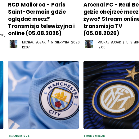
RCD Mallorca - Paris
Arsenal FC - Real Be
Saint-Germain gdzie
gdzie obejrzeć mecz
oglądać mecz?
żywo? Stream online
Transmisja telewizyjna i
transmisja TV
online (05.08.2026)
(05.08.2026)
26,
MICHAŁ BOSAK / 5 SIERPNIA 2026,
MICHAŁ BOSAK / 5 SIERP
12:07
12:00
TRANSMISJE
TRANSMISJE