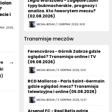
Legia Warszawa - Zagłębie Lubin
diolan
typy bukmacherskie , prognozy i
?
analiza. Kto faworytem meczu?
cie i
(02.08.2026)
MICHAŁ BOSAK / 1 SIERPNIA 2026, 16:51
NIA 2026,
Transmisje meczów
Ferencváros - Górnik Zabrze gdzie
oglądać? Transmisja online i TV
→
(05.08.2026)
we
ki
MICHAŁ BOSAK / 5 SIERPNIA 2026, 12:13
6)
RCD Mallorca - Paris Saint-Germain
gdzie oglądać mecz? Transmisja
telewizyjna i online (05.08.2026)
MICHAŁ BOSAK / 5 SIERPNIA 2026, 12:07
Arsenal FC - Real Betis gdzie