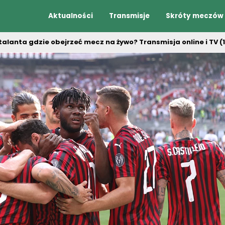
Aktualności
Transmisje
Skróty meczów
talanta gdzie obejrzeć mecz na żywo? Transmisja online i TV (