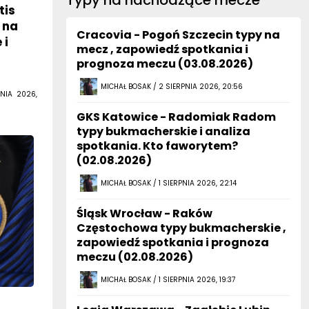
Typy na nachodzące mecze
tis
 na
Cracovia - Pogoń Szczecin typy na
 i
mecz , zapowiedź spotkania i
prognoza meczu (03.08.2026)
MICHAŁ BOSAK / 2 SIERPNIA 2026, 20:56
NIA 2026,
GKS Katowice - Radomiak Radom
typy bukmacherskie i analiza
spotkania. Kto faworytem?
(02.08.2026)
MICHAŁ BOSAK / 1 SIERPNIA 2026, 22:14
Śląsk Wrocław - Raków
Częstochowa typy bukmacherskie ,
zapowiedź spotkania i prognoza
meczu (02.08.2026)
MICHAŁ BOSAK / 1 SIERPNIA 2026, 19:37