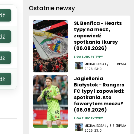
Ostatnie newsy
dź
SL Benfica - Hearts
typy na mecz ,
zapowiedź
dź
spotkania i kursy
(06.08.2026)
dź
LIGA EUROPY TYPY
MICHAŁ BOSAK / 5 SIERPNIA
2026, 23:10
Jagiellonia
dź
Białystok - Rangers
FC typy i zapowiedź
spotkania. Kto
faworytem meczu?
(06.08.2026)
LIGA EUROPY TYPY
MICHAŁ BOSAK / 5 SIERPNIA
2026, 23:10