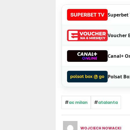
Superbet
Voucher E
Canal+ O
Polsat Bo
#
#
ac milan
atalanta
WOJCIECH NOWACKI