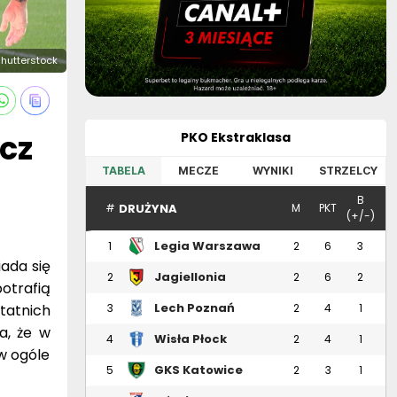
 Shutterstock
cz
PKO Ekstraklasa
TABELA
MECZE
WYNIKI
STRZELCY
B
DRUŻYNA
#
M
PKT
(+/-)
Legia Warszawa
1
2
6
3
iada się
Jagiellonia
2
2
6
2
otrafią
Białystok
Lech Poznań
tatnich
3
2
4
1
a, że w
Wisła Płock
4
2
4
1
 w ogóle
GKS Katowice
5
2
3
1