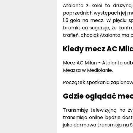
Atalanta z kolei to drużyna,
poprzednich występach jej mecz
1.5 gola na mecz. W pięciu s
bramki, co sugeruje, że konf
trafień, chociaż Atalanta ma 
Kiedy mecz AC Milan
Mecz AC Milan - Atalanta odbę
Meazza w Mediolanie.
Początek spotkania zaplano
Gdzie oglądać mec
Transmisję telewizyjną na 
transmisja online będzie dos
jako darmowa transmisja na S