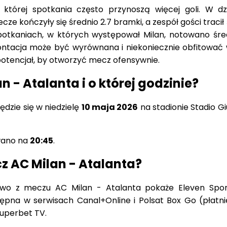
 której spotkania często przynoszą więcej goli. W dzi
e kończyły się średnio 2.7 bramki, a zespół gości tracił
potkaniach, w których występował Milan, notowano śred
rontacja może być wyrównana i niekoniecznie obfitować 
potencjał, by otworzyć mecz ofensywnie.
 - Atalanta i o której godzinie?
dzie się w niedzielę
10 maja 2026
na stadionie Stadio G
wano na
20:45
.
z AC Milan - Atalanta?
żywo z meczu AC Milan - Atalanta pokaże Eleven Spor
tępna w serwisach Canal+Online i Polsat Box Go (płatni
uperbet TV.