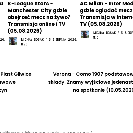
a
K-League Stars -
AC Milan - Inter Me
Manchester City gdzie
gdzie oglądać mecz
obejrzeć mecz na żywo?
Transmisja w interne
Transmisja online i TV
TV (05.08.2026)
(05.08.2026)
MICHAŁ BOSAK / 5 SIERP
11:10
26,
MICHAŁ BOSAK / 5 SIERPNIA 2026,
11:26
Piast Gliwice
Verona - Como 1907 podstawo
tawowe
składy. Znamy wyjściowe jedenast
żyn
na spotkanie (10.05.202
publikowany.
Wymagane pola są oznaczone
*