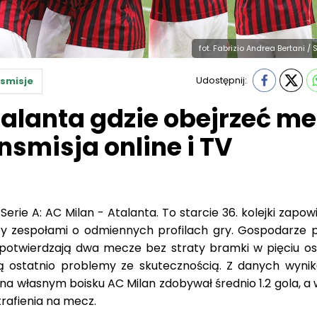
fot. Fabrizio Andrea Bertani /
Udostępnij:
smisje
talanta gdzie obejrzeć me
nsmisja online i TV
erie A: AC Milan - Atalanta. To starcie 36. kolejki zapow
zy zespołami o odmiennych profilach gry. Gospodarze p
 potwierdzają dwa mecze bez straty bramki w pięciu os
 ostatnio problemy ze skutecznością. Z danych wynik
na własnym boisku AC Milan zdobywał średnio 1.2 gola, a
trafienia na mecz.