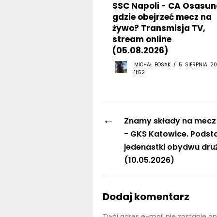
SSC Napoli - CA Osasun
gdzie obejrzeć mecz na
żywo? Transmisja TV,
stream online
(05.08.2026)
MICHAŁ BOSAK / 5 SIERPNIA 20
11:52
←
Znamy składy na mecz 
- GKS Katowice. Pods
jedenastki obydwu dru
(10.05.2026)
Dodaj komentarz
Twój adres e-mail nie zostanie o