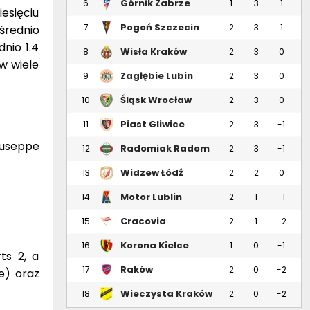
Górnik Zabrze
6
1
3
1
esięciu
Pogoń Szczecin
7
2
3
1
 średnio
nio 1.4
Wisła Kraków
8
2
3
0
w wiele
Zagłębie Lubin
9
2
3
0
Śląsk Wrocław
10
2
3
0
Piast Gliwice
11
2
3
-1
iuseppe
Radomiak Radom
12
2
3
-1
Widzew Łódź
13
2
2
0
Motor Lublin
14
2
1
-1
Cracovia
15
2
1
-2
Korona Kielce
16
1
0
-1
ts 2, a
Raków
17
2
0
-2
e) oraz
Częstochowa
Wieczysta Kraków
18
2
0
-2