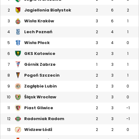
Jagiellonia Białystok
2
2
6
2
Wisła Kraków
3
3
6
1
Lech Poznań
4
2
4
1
Wisła Płock
5
3
4
0
GKS Katowice
6
2
3
1
Górnik Zabrze
7
1
3
1
Pogoń Szczecin
8
2
3
1
Zagłębie Lubin
9
2
3
0
Śląsk Wrocław
10
2
3
0
Piast Gliwice
11
2
3
-1
Radomiak Radom
12
2
3
-1
Widzew Łódź
13
2
2
0