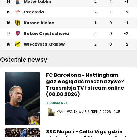
Motor Lublin
14
2
1
-1
Cracovia
15
2
1
-2
Korona Kielce
16
1
0
-1
Raków Częstochowa
17
2
0
-2
Wieczysta Kraków
18
2
0
-2
Ostatnie newsy
FC Barcelona - Nottingham
gdzie oglądać mecz na żywo?
Transmisja TV i stream online
(08.08.2026)
TRANSMISJE
KAMIL WOJTALA / 8 SIERPNIA 2026, 10:35
SSC Napoli - Celta Vigo gdzie