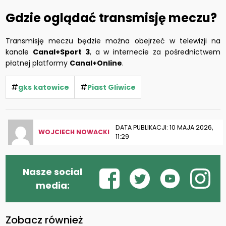
Gdzie oglądać transmisję meczu?
Transmisję meczu będzie można obejrzeć w telewizji na
kanale
Canal+Sport 3
, a w internecie za pośrednictwem
płatnej platformy
Canal+Online
.
#
#
gks katowice
Piast Gliwice
DATA PUBLIKACJI: 10 MAJA 2026,
WOJCIECH NOWACKI
11:29
Nasze social
media:
Zobacz również