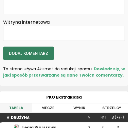
Witryna internetowa
Ta strona używa Akismet do redukcji spamu.
Dowiedz się, w
jaki sposób przetwarzane są dane Twoich komentarzy.
PKO Ekstraklasa
TABELA
MECZE
WYNIKI
STRZELCY
DRUŻYNA
#
M
PKT
B (+/-)
Legia Warszawa
1
2
6
3