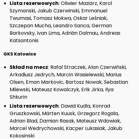
Lista rezerwowych
: Oliwier Maziarz, Karol
Szymanski, Jakub Czerwinski, Emmanuel
Twumasi, Tomasz Mokwa, Oskar Leśniak,
Szczepan Mucha, Leandro Sanca, German
Barkovsky, Ivan Lima, Adrián Dalmau, Andreas
Katsantonis
GKS Katowice
Skład na mecz
: Rafal Straczek, Alan Czerwiński,
Arkadiusz Jedrych, Marcin Wasielewski, Marius
Olsen, Eman Markovic, Bartosz Nowak, Sebastian
Milewski, Mateusz Kowalczyk, Erik Jirka, Ilya
Shkurin
Lista rezerwowych
: Dawid Kudla, Konrad
Gruszkowski, Märten Kuusk, Grzegorz Rogala,
Adrian Blad, Damian Rasak, Mateusz Wdowiak,
Marcel Wedrychowski, Kacper Lukasiak, Jakub
Kokosinski