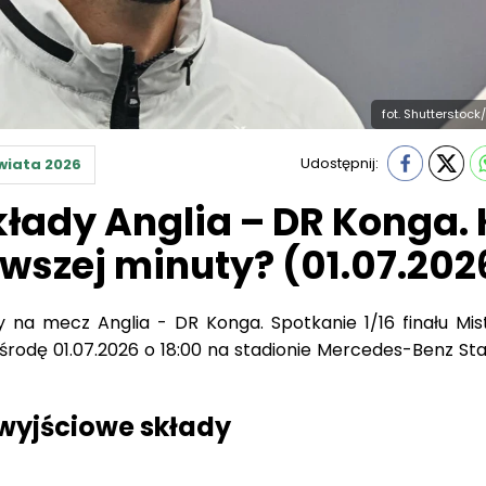
fot. Shutterstock/V
Udostępnij:
wiata 2026
łady Anglia – DR Konga. 
rwszej minuty? (01.07.202
y na mecz Anglia - DR Konga. Spotkanie 1/16 finału Mis
 środę 01.07.2026 o 18:00 na stadionie Mercedes-Benz St
 wyjściowe składy
Pickford, Marc Guéhi, Konsa, Nico O'reilly, Djed Spence, De