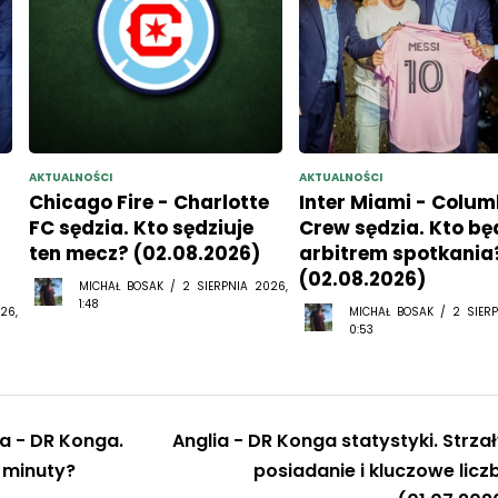
AKTUALNOŚCI
AKTUALNOŚCI
Chicago Fire - Charlotte
Inter Miami - Colu
FC sędzia. Kto sędziuje
Crew sędzia. Kto bę
ten mecz? (02.08.2026)
arbitrem spotkania
(02.08.2026)
MICHAŁ BOSAK / 2 SIERPNIA 2026,
1:48
26,
MICHAŁ BOSAK / 2 SIERP
0:53
a - DR Konga.
Anglia - DR Konga statystyki. Strzał
 minuty?
posiadanie i kluczowe licz
(01.07.202