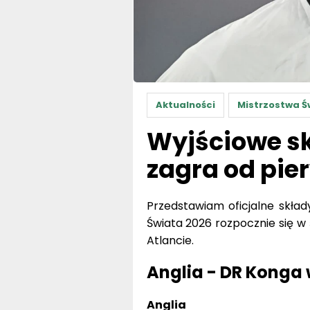
Aktualności
Mistrzostwa Ś
Wyjściowe sk
zagra od pie
Przedstawiam oficjalne skład
Świata 2026 rozpocznie się w
Atlancie.
Anglia - DR Konga
Anglia
Skład na mecz
: Jordan 