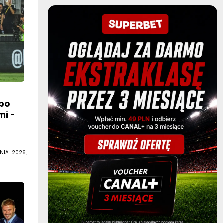
po
mi -
NIA 2026,