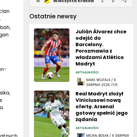
Ostatnie newsy
.
obah,
Julián Álvarez chce
rgan
odejść do
Barcelony.
Porozmawia z
władzami Atlético
Madryt
an-
AKTUALNOŚCI
KAMIL WOJTALA / 6
SIERPNIA 2026, 17:01
sika,
Real Madryt złożył
s
Viniciusowi nową
ofertę. Arsenal
a.
gotowy spełnić jego
żądania
AKTUALNOŚCI
łatnych
MICHAŁ BOSAK / 6 SIERPNIA
2026, 16:40
lic TV
,