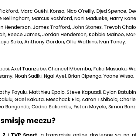
ude Bellingham, Marcus Rashford, Noni Madueke, Harry Kane
an Henderson, James Trafford, John Stones, Trevoh Chal
nsah, Reece James, Jordan Henderson, Kobbie Mainoo, Mo
kayo Saka, Anthony Gordon, Ollie Watkins, Ivan Toney.
 Mpasi, Axel Tuanzebe, Chancel Mbemba, Fuka Masuaku, W
amy, Noah Sadiki, Ngal Ayel, Brian Cipenga, Yoane Wissa,
mothy Fayulu, Matthieu Epolo, Steve Kapuadi, Dylan Batubin
lulu, Gael Kakuta, Meschack Elia, Aaron Tshibola, Charle
éo Bongonda, Cédric Bakambu, Fiston Mayele, Simon Banz
nsmisję meczu?
 2
i
TVP Sport
, a transmisje online dostępne są na p
sat Box Go
i
Canal+Online
oraz bezpłatnie na
Betc