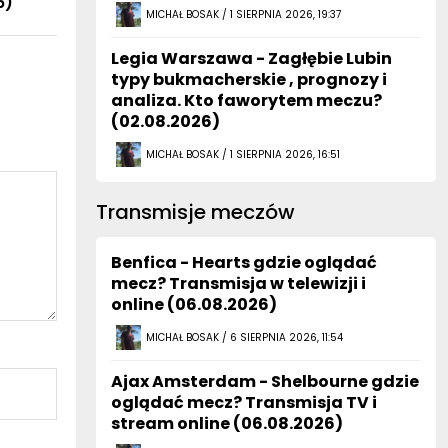
Legia Warszawa - Zagłębie Lubin
typy bukmacherskie , prognozy i
analiza. Kto faworytem meczu?
(02.08.2026)
MICHAŁ BOSAK / 1 SIERPNIA 2026, 16:51
Transmisje meczów
Benfica - Hearts gdzie oglądać
mecz? Transmisja w telewizji i
online (06.08.2026)
MICHAŁ BOSAK / 6 SIERPNIA 2026, 11:54
Ajax Amsterdam - Shelbourne gdzie
oglądać mecz? Transmisja TV i
stream online (06.08.2026)
MICHAŁ BOSAK / 6 SIERPNIA 2026, 11:38