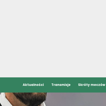
Aktualności
Transmisje
Skróty meczów
ga. Kto zagra od pierwszej minuty? (01.07.2026)