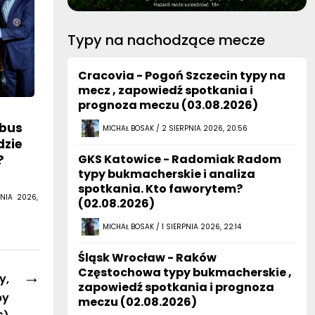
Typy na nachodzące mecze
Cracovia - Pogoń Szczecin typy na
mecz , zapowiedź spotkania i
prognoza meczu (03.08.2026)
mbus
MICHAŁ BOSAK / 2 SIERPNIA 2026, 20:56
dzie
GKS Katowice - Radomiak Radom
?
typy bukmacherskie i analiza
spotkania. Kto faworytem?
NIA 2026,
(02.08.2026)
MICHAŁ BOSAK / 1 SIERPNIA 2026, 22:14
Śląsk Wrocław - Raków
Częstochowa typy bukmacherskie ,
→
y,
zapowiedź spotkania i prognoza
by
meczu (02.08.2026)
6)
MICHAŁ BOSAK / 1 SIERPNIA 2026, 19:37