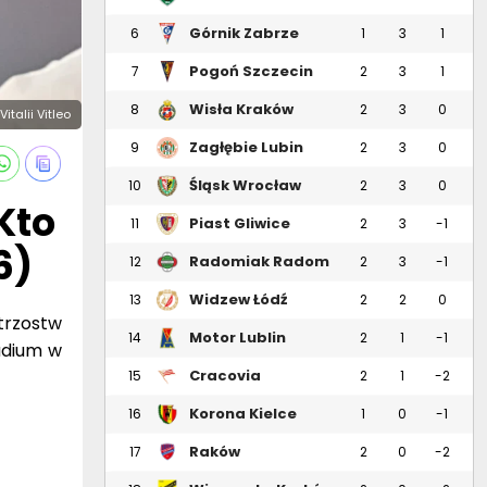
Pogoń Szczecin
7
2
3
1
Wisła Kraków
8
2
3
0
italii Vitleo
Zagłębie Lubin
9
2
3
0
Śląsk Wrocław
10
2
3
0
Kto
Piast Gliwice
11
2
3
-1
6)
Radomiak Radom
12
2
3
-1
Widzew Łódź
13
2
2
0
trzostw
Motor Lublin
14
2
1
-1
adium w
Cracovia
15
2
1
-2
Korona Kielce
16
1
0
-1
Raków
17
2
0
-2
Częstochowa
Wieczysta Kraków
18
2
0
-2
clan