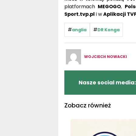
Sport.tvp.pl
i w
Aplikacji TV
#
#
anglia
DR Konga
WOJCIECH NOWACKI
Nasze social media:
Zobacz również