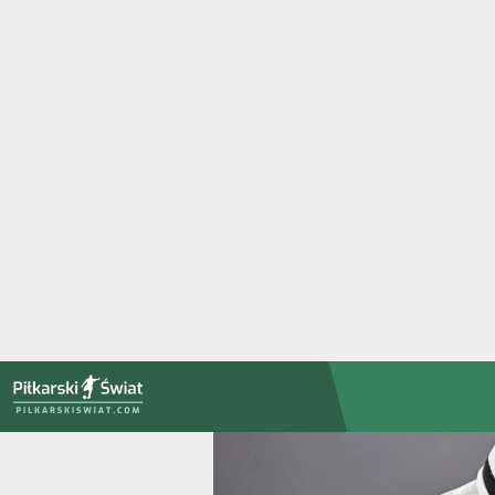
PiłkarskiSwiat.com
Strona główna
»
Aktualności
»
Wyjściowe składy Anglia - DR Kon