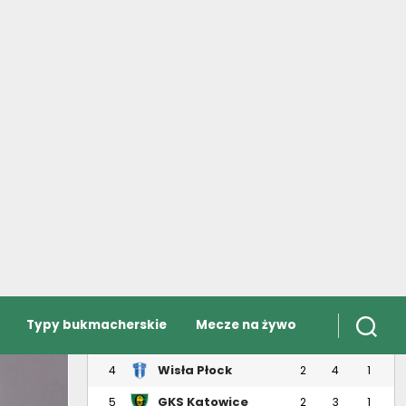
Typy bukmacherskie
Mecze na żywo
PKO Ekstraklasa
TABELA
MECZE
WYNIKI
STRZELCY
B
DRUŻYNA
#
M
PKT
(+/-)
Legia Warszawa
1
2
6
3
Jagiellonia
2
2
6
2
Białystok
Lech Poznań
3
2
4
1
Wisła Płock
4
2
4
1
GKS Katowice
5
2
3
1
Górnik Zabrze
6
1
3
1