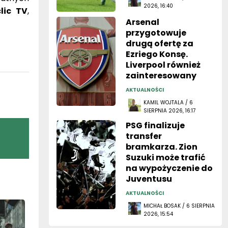
Arsenal
przygotowuje
drugą ofertę za
Ezriego Konsę.
Liverpool również
zainteresowany
AKTUALNOŚCI
KAMIL WOJTALA / 6
SIERPNIA 2026, 16:17
PSG finalizuje
transfer
bramkarza. Zion
Suzuki może trafić
na wypożyczenie do
Juventusu
AKTUALNOŚCI
MICHAŁ BOSAK / 6 SIERPNIA
2026, 15:54