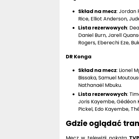
Rice, Elliot Anderson, J
Lista rezerwowych
: De
Daniel Burn, Jarell Qua
Rogers, Eberechi Eze, Bu
DR Konga
Skład na mecz
: Lionel
Bissaka, Samuel Moutouss
Nathanaël Mbuku.
Lista rezerwowych
: Ti
Joris Kayembe, Gédéon Ka
Pickel, Edo Kayembe, Th
Gdzie oglądać tra
Mecz w telewizji pokażą
TVP
platformach
MEGOGO
,
Pol