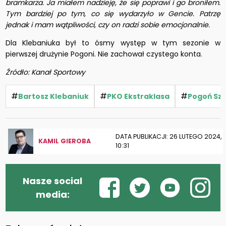
bramkarza. Ja miałem nadzieję, że się poprawi i go broniłem.
Tym bardziej po tym, co się wydarzyło w Gencie. Patrzę
jednak i mam wątpliwości, czy on radzi sobie emocjonalnie.
Dla Klebaniuka był to ósmy występ w tym sezonie w
pierwszej drużynie Pogoni. Nie zachował czystego konta.
Źródło: Kanał Sportowy
#
#
#
Bartosz Klebaniuk
PKO Ekstraklasa
Pogoń Sz
DATA PUBLIKACJI: 26 LUTEGO 2024,
KAMIL GIEROBA
10:31
Nasze social
media: