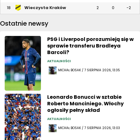
Wieczysta Kraków
18
2
0
-2
Ostatnie newsy
PSG i Liverpool porozumieją się w
sprawie transferu Bradleya
Barcoli?
AKTUALNOŚCI
MICHAŁ BOSAK / 7 SIERPNIA 2026, 13:35
Leonardo Bonucci w sztabie
Roberto Manciniego. Włochy
ogłosiły pełny skład
AKTUALNOŚCI
MICHAŁ BOSAK / 7 SIERPNIA 2026, 13:03