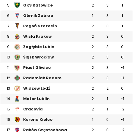
GKS Katowice
5
2
3
1
Górnik Zabrze
6
1
3
1
Pogoń Szczecin
7
2
3
1
Wisła Kraków
8
2
3
0
Zagłębie Lubin
9
2
3
0
Śląsk Wrocław
10
2
3
0
Piast Gliwice
11
2
3
-1
Radomiak Radom
12
2
3
-1
Widzew Łódź
13
2
2
0
Motor Lublin
14
2
1
-1
Cracovia
15
2
1
-2
Korona Kielce
16
1
0
-1
Raków Częstochowa
17
2
0
-2