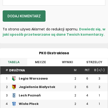
Ta strona używa Akismet do redukcji spamu.
Dowiedz się, w
jaki sposób przetwarzane są dane Twoich komentarzy.
PKO Ekstraklasa
TABELA
MECZE
WYNIKI
STRZELCY
DRUŻYNA
#
M
PKT
B (+/-)
Legia Warszawa
1
2
6
3
Jagiellonia Białystok
2
2
6
2
Lech Poznań
3
2
4
1
Wisła Płock
4
2
4
1