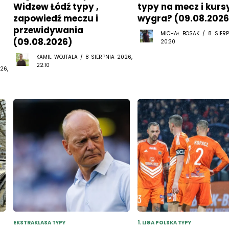
Widzew Łódź typy ,
typy na mecz i kurs
zapowiedź meczu i
wygra? (09.08.2026
przewidywania
MICHAŁ BOSAK / 8 SIERP
(09.08.2026)
20:30
KAMIL WOJTALA / 8 SIERPNIA 2026,
22:10
26,
EKSTRAKLASA TYPY
1. LIGA POLSKA TYPY