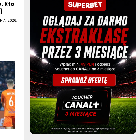
y. Kto
)
NIA 2026,