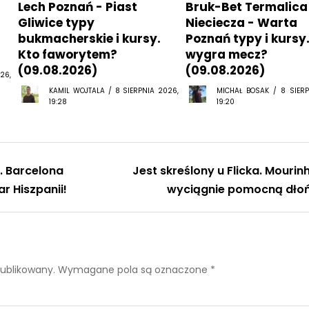
Lech Poznań - Piast
Bruk-Bet Termalica
Gliwice typy
Nieciecza - Warta
bukmacherskie i kursy.
Poznań typy i kursy
Kto faworytem?
wygra mecz?
(09.08.2026)
(09.08.2026)
26,
KAMIL WOJTALA / 8 SIERPNIA 2026,
MICHAŁ BOSAK / 8 SIERP
19:28
19:20
o. Barcelona
Jest skreślony u Flicka. Mourin
r Hiszpanii!
wyciągnie pomocną dło
publikowany.
Wymagane pola są oznaczone
*