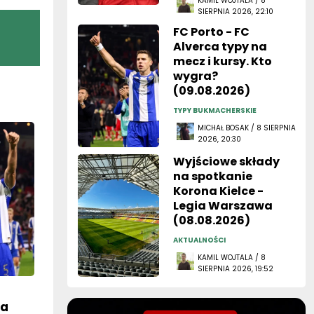
KAMIL WOJTALA / 8
SIERPNIA 2026, 22:10
FC Porto - FC
Alverca typy na
mecz i kursy. Kto
wygra?
(09.08.2026)
TYPY BUKMACHERSKIE
MICHAŁ BOSAK / 8 SIERPNIA
2026, 20:30
Wyjściowe składy
na spotkanie
Korona Kielce -
Legia Warszawa
(08.08.2026)
AKTUALNOŚCI
KAMIL WOJTALA / 8
SIERPNIA 2026, 19:52
ca