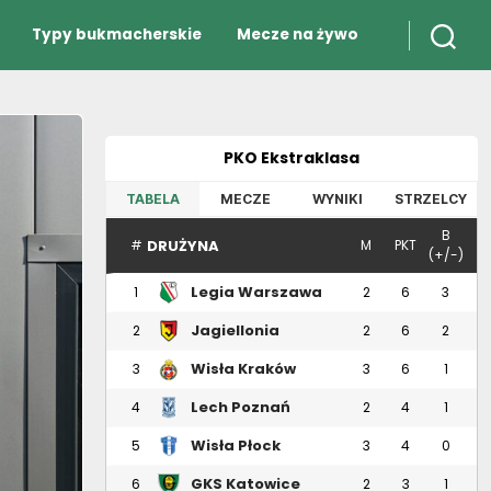
Typy bukmacherskie
Mecze na żywo
PKO Ekstraklasa
TABELA
MECZE
WYNIKI
STRZELCY
B
DRUŻYNA
#
M
PKT
(+/-)
Legia Warszawa
1
2
6
3
Jagiellonia
2
2
6
2
Białystok
Wisła Kraków
3
3
6
1
Lech Poznań
4
2
4
1
Wisła Płock
5
3
4
0
GKS Katowice
6
2
3
1