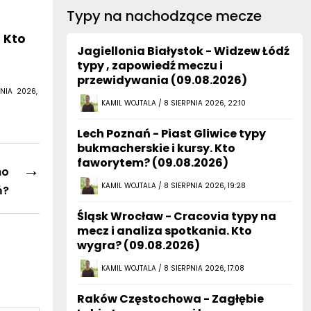
Typy na nachodzące mecze
. Kto
Jagiellonia Białystok - Widzew Łódź
typy , zapowiedź meczu i
przewidywania (09.08.2026)
NIA 2026,
KAMIL WOJTALA / 8 SIERPNIA 2026, 22:10
Lech Poznań - Piast Gliwice typy
bukmacherskie i kursy. Kto
faworytem? (09.08.2026)
→
ho
KAMIL WOJTALA / 8 SIERPNIA 2026, 19:28
ń?
Śląsk Wrocław - Cracovia typy na
mecz i analiza spotkania. Kto
wygra? (09.08.2026)
KAMIL WOJTALA / 8 SIERPNIA 2026, 17:08
Raków Częstochowa - Zagłębie