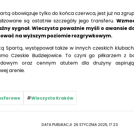
artą obowiązuje tylko do końca czerwca, jest już na zgr
nalizowane są ostatnie szczegóły jego transferu.
Wzmoc
ny sygnał. Wieczysta poważnie myśli o awansie do I
izować na wyższym poziomie rozgrywkowym.
ą Spartą, występował także w innych czeskich klubach,
amo Czeskie Budziejowice. To czyni go piłkarzem z 
odowym oraz cennym atutem dla drużyny aspirują
wej arenie.
#
ansferowe
Wieczysta Kraków
DATA PUBLIKACJI: 26 STYCZNIA 2025, 17:23