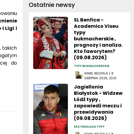
Ostatnie newsy
upowaniu
SL Benfica -
nienie
Academico Viseu
 Ligi i
typy
bukmacherskie ,
prognozy i analiza.
 takich
Kto faworytem?
bogatym
(09.08.2026)
cej do
TYPY BUKMACHERSKIE
KAMIL WOJTALA / 8
SIERPNIA 2026, 23:01
Jagiellonia
Białystok - Widzew
Łódź typy ,
zapowiedź meczu i
przewidywania
(09.08.2026)
EKSTRAKLASA TYPY