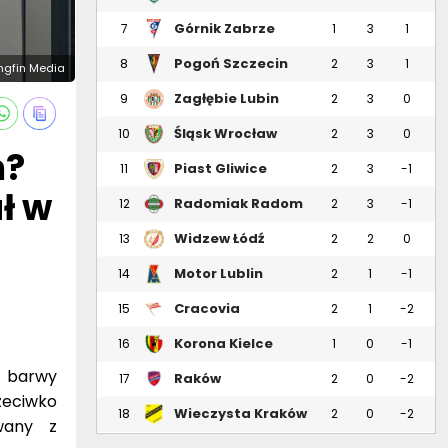
Górnik Zabrze
7
1
3
1
Pogoń Szczecin
8
2
3
1
ongfin Media
Zagłębie Lubin
9
2
3
0
Śląsk Wrocław
10
2
3
0
m?
Piast Gliwice
11
2
3
-1
ł w
Radomiak Radom
12
2
3
-1
Widzew Łódź
13
2
2
0
Motor Lublin
14
2
1
-1
Cracovia
15
2
1
-2
Korona Kielce
16
1
0
-1
ł barwy
Raków
17
2
0
-2
Częstochowa
zeciwko
Wieczysta Kraków
18
2
0
-2
wany z