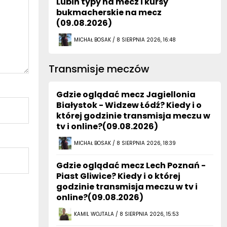
Lubin typy na mecz i kursy
bukmacherskie na mecz
(09.08.2026)
MICHAŁ BOSAK / 8 SIERPNIA 2026, 16:48
Transmisje meczów
Gdzie oglądać mecz Jagiellonia
Białystok - Widzew Łódź? Kiedy i o
której godzinie transmisja meczu w
tv i online?(09.08.2026)
MICHAŁ BOSAK / 8 SIERPNIA 2026, 18:39
Gdzie oglądać mecz Lech Poznań -
Piast Gliwice? Kiedy i o której
godzinie transmisja meczu w tv i
online?(09.08.2026)
KAMIL WOJTALA / 8 SIERPNIA 2026, 15:53