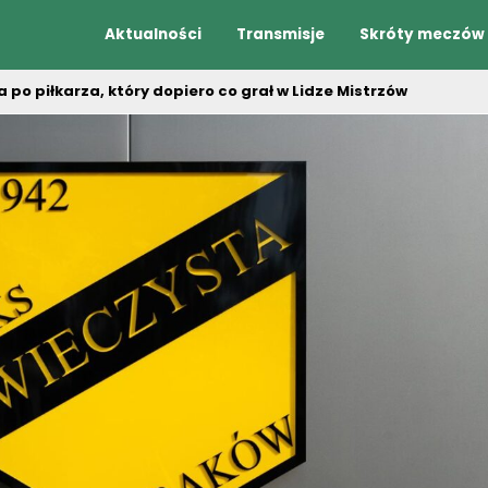
Aktualności
Transmisje
Skróty meczów
po piłkarza, który dopiero co grał w Lidze Mistrzów