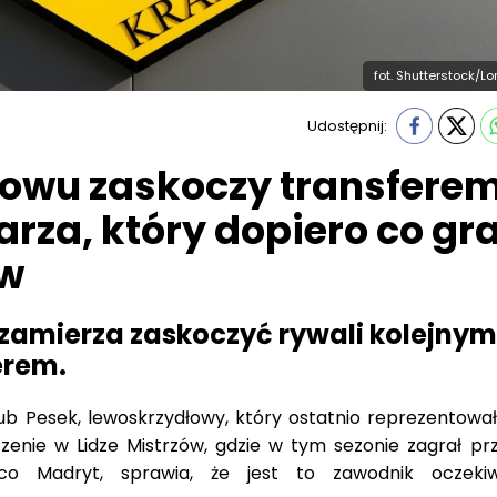
fot. Shutterstock/L
Udostępnij:
owu zaskoczy transfere
arza, który dopiero co gra
ów
zamierza zaskoczyć rywali kolejnym
erem.
b Pesek, lewoskrzydłowy, który ostatnio reprezentowa
zenie w Lidze Mistrzów, gdzie w tym sezonie zagrał pr
ico Madryt, sprawia, że jest to zawodnik oczeki