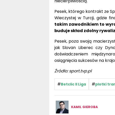
niecierpliwością.
Pesek, którego kontrakt ze Sp
Wieczystej w Turcji, gdzie fi
takim zawodnikiem to wyraź
buduje skład zdolny rywal
Pesek, poza swoją macierzyst
jak Slovan Liberec czy Dyn
doświadczeniem międzynar
osiągnięcia sukcesów na krajo
Źródło: sport.tvp.pl
#
#
Betclic II Liga
plotki tr
KAMIL GIEROBA