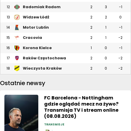
Radomiak Radom
12
2
3
-1
Widzew Łódź
13
2
2
0
Motor Lublin
14
2
1
-1
Cracovia
15
2
1
-2
Korona Kielce
16
1
0
-1
Raków Częstochowa
17
2
0
-2
Wieczysta Kraków
18
2
0
-2
Ostatnie newsy
FC Barcelona - Nottingham
gdzie oglądać mecz na żywo?
Transmisja TV i stream online
(08.08.2026)
TRANSMISJE