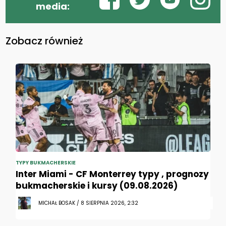
media:
Zobacz również
TYPY BUKMACHERSKIE
Inter Miami - CF Monterrey typy , prognozy
bukmacherskie i kursy (09.08.2026)
MICHAŁ BOSAK / 8 SIERPNIA 2026, 2:32