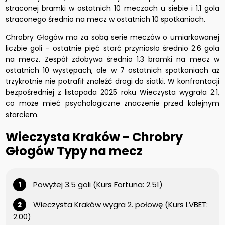
straconej bramki w ostatnich 10 meczach u siebie i 1.1 gola
straconego średnio na mecz w ostatnich 10 spotkaniach.
Chrobry Głogów ma za sobą serie meczów o umiarkowanej
liczbie goli – ostatnie pięć starć przyniosło średnio 2.6 gola
na mecz. Zespół zdobywa średnio 1.3 bramki na mecz w
ostatnich 10 występach, ale w 7 ostatnich spotkaniach aż
trzykrotnie nie potrafił znaleźć drogi do siatki. W konfrontacji
bezpośredniej z listopada 2025 roku Wieczysta wygrała 2:1,
co może mieć psychologiczne znaczenie przed kolejnym
starciem.
Wieczysta Kraków - Chrobry
Głogów Typy na mecz
Powyżej 3.5 goli (Kurs Fortuna: 2.51)
Wieczysta Kraków wygra 2. połowę (Kurs LVBET:
2.00)