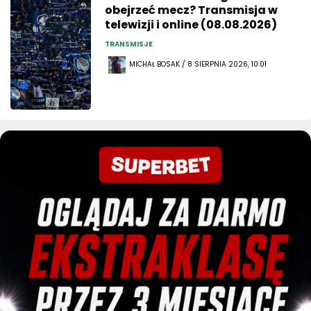
obejrzeć mecz? Transmisja w
telewizji i online (08.08.2026)
TRANSMISJE
MICHAŁ BOSAK / 8 SIERPNIA 2026, 10:01