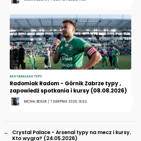
EKSTRAKLASA TYPY
Radomiak Radom - Górnik Zabrze typy ,
zapowiedź spotkania i kursy (08.08.2026)
MICHAŁ BOSAK / 7 SIERPNIA 2026, 16:52
←
Crystal Palace - Arsenal typy na mecz i kursy.
Kto wygra? (24.05.2026)