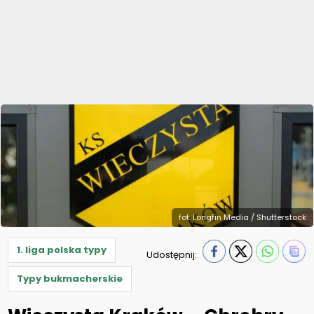
fot. Longfin Media / Shutterstock
1. liga polska typy
Udostępnij:
Typy bukmacherskie