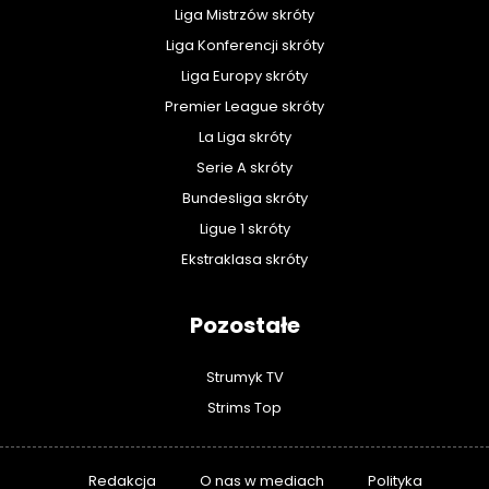
Liga Mistrzów skróty
Liga Konferencji skróty
Liga Europy skróty
Premier League skróty
La Liga skróty
Serie A skróty
Bundesliga skróty
Ligue 1 skróty
Ekstraklasa skróty
Pozostałe
Strumyk TV
Strims Top
Redakcja
O nas w mediach
Polityka