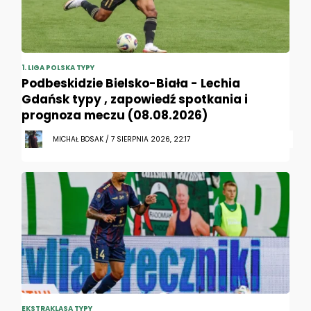
1. LIGA POLSKA TYPY
Podbeskidzie Bielsko-Biała - Lechia
Gdańsk typy , zapowiedź spotkania i
prognoza meczu (08.08.2026)
MICHAŁ BOSAK / 7 SIERPNIA 2026, 22:17
EKSTRAKLASA TYPY