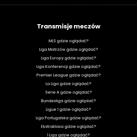
Transmisje meczów
MLS gdzie oglądać?
Liga Mistrzów gdzie oglądać?
Liga Europy gdzie oglądać?
Liga Konferencji gdzie oglądać?
Premier League gdzie oglądać?
La Liga gdzie oglądać?
Serie A gdzie oglądać?
Bundesliga gdzie oglądać?
Ligue 1 gdzie oglądać?
Liga Portugalska gdzie oglądać?
Ekstraklasa gdzie oglądać?
1 Liga gdzie oglądać?