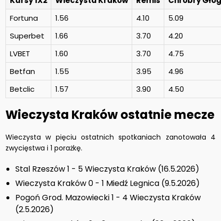
Kursy 1X2
Wieczysta Kraków
Remis
Chrobry Gło
Fortuna
1.56
4.10
5.09
Superbet
1.66
3.70
4.20
LVBET
1.60
3.70
4.75
Betfan
1.55
3.95
4.96
Betclic
1.57
3.90
4.50
Wieczysta Kraków ostatnie mecze
Wieczysta w pięciu ostatnich spotkaniach zanotowała 4
zwycięstwa i 1 porażkę.
Stal Rzeszów 1 - 5 Wieczysta Kraków (16.5.2026)
Wieczysta Kraków 0 - 1 Miedź Legnica (9.5.2026)
Pogoń Grod. Mazowiecki 1 - 4 Wieczysta Kraków
(2.5.2026)