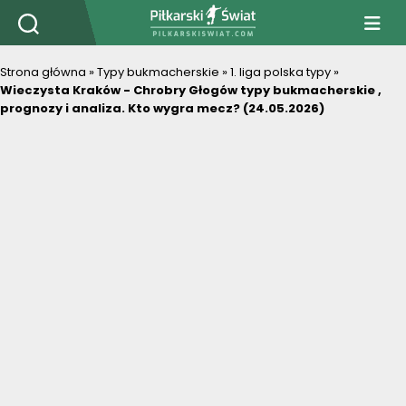
PiłkarskiSwiat.com
Strona główna
»
Typy bukmacherskie
»
1. liga polska typy
»
Wieczysta Kraków - Chrobry Głogów typy bukmacherskie ,
prognozy i analiza. Kto wygra mecz? (24.05.2026)