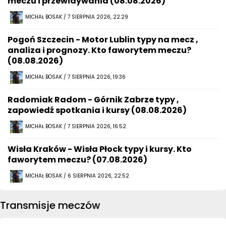
meczu i przewidywania (08.08.2026)
MICHAŁ BOSAK / 7 SIERPNIA 2026, 22:29
Pogoń Szczecin - Motor Lublin typy na mecz ,
analiza i prognozy. Kto faworytem meczu?
(08.08.2026)
MICHAŁ BOSAK / 7 SIERPNIA 2026, 19:36
Radomiak Radom - Górnik Zabrze typy ,
zapowiedź spotkania i kursy (08.08.2026)
MICHAŁ BOSAK / 7 SIERPNIA 2026, 16:52
Wisła Kraków - Wisła Płock typy i kursy. Kto
faworytem meczu? (07.08.2026)
MICHAŁ BOSAK / 6 SIERPNIA 2026, 22:52
Transmisje meczów