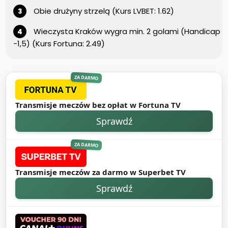
Obie drużyny strzelą (Kurs LVBET: 1.62)
Wieczysta Kraków wygra min. 2 golami (Handicap
-1,5) (Kurs Fortuna: 2.49)
ZA DARMO
Transmisje meczów bez opłat w Fortuna TV
Sprawdź
ZA DARMO
Transmisje meczów za darmo w Superbet TV
Sprawdź