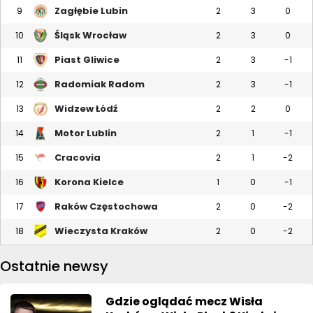
Zagłębie Lubin
9
2
3
0
Śląsk Wrocław
10
2
3
0
Piast Gliwice
11
2
3
-1
Radomiak Radom
12
2
3
-1
Widzew Łódź
13
2
2
0
Motor Lublin
14
2
1
-1
Cracovia
15
2
1
-2
Korona Kielce
16
1
0
-1
Raków Częstochowa
17
2
0
-2
Wieczysta Kraków
18
2
0
-2
Ostatnie newsy
Gdzie oglądać mecz Wisła