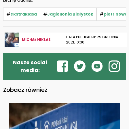
Lechię Gdańsk.
#
#
#
ekstraklasa
Jagiellonia Białystok
piotr nowa
DATA PUBLIKACJI: 29 GRUDNIA
MICHAŁ NIKLAS
2021, 10:30
Nasze social
media:
Zobacz również