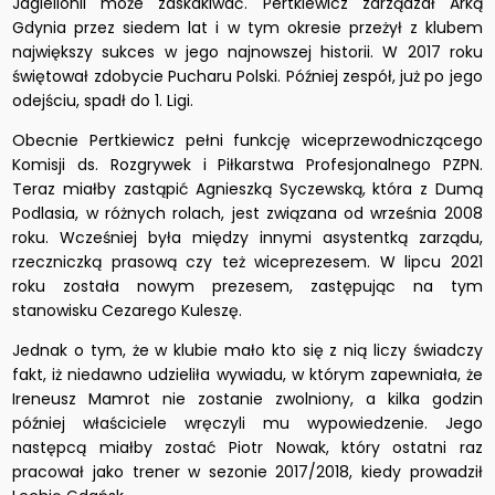
Jagiellonii może zaskakiwać. Pertkiewicz zarządzał Arką
Gdynia przez siedem lat i w tym okresie przeżył z klubem
największy sukces w jego najnowszej historii. W 2017 roku
świętował zdobycie Pucharu Polski. Później zespół, już po jego
odejściu, spadł do 1. Ligi.
Obecnie Pertkiewicz pełni funkcję wiceprzewodniczącego
Komisji ds. Rozgrywek i Piłkarstwa Profesjonalnego PZPN.
Teraz miałby zastąpić Agnieszką Syczewską, która z Dumą
Podlasia, w różnych rolach, jest związana od września 2008
roku. Wcześniej była między innymi asystentką zarządu,
rzeczniczką prasową czy też wiceprezesem. W lipcu 2021
roku została nowym prezesem, zastępując na tym
stanowisku Cezarego Kuleszę.
Jednak o tym, że w klubie mało kto się z nią liczy świadczy
fakt, iż niedawno udzieliła wywiadu, w którym zapewniała, że
Ireneusz Mamrot nie zostanie zwolniony, a kilka godzin
później właściciele wręczyli mu wypowiedzenie. Jego
następcą miałby zostać Piotr Nowak, który ostatni raz
pracował jako trener w sezonie 2017/2018, kiedy prowadził