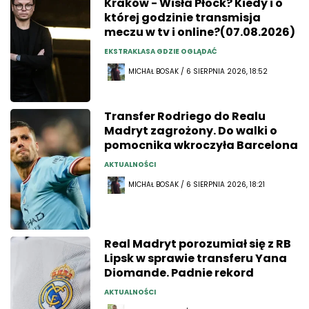
Kraków - Wisła Płock? Kiedy i o
której godzinie transmisja
meczu w tv i online?(07.08.2026)
EKSTRAKLASA GDZIE OGLĄDAĆ
MICHAŁ BOSAK / 6 SIERPNIA 2026, 18:52
Transfer Rodriego do Realu
Madryt zagrożony. Do walki o
pomocnika wkroczyła Barcelona
AKTUALNOŚCI
MICHAŁ BOSAK / 6 SIERPNIA 2026, 18:21
Real Madryt porozumiał się z RB
Lipsk w sprawie transferu Yana
Diomande. Padnie rekord
AKTUALNOŚCI