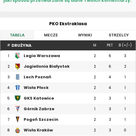
jaki sposób przetwarzane są dane Twoich komentarzy.
PKO Ekstraklasa
TABELA
MECZE
WYNIKI
STRZELCY
DRUŻYNA
#
M
PKT
B (+/-)
Legia Warszawa
1
2
6
3
Jagiellonia Białystok
2
2
6
2
Lech Poznań
3
2
4
1
Wisła Płock
4
2
4
1
GKS Katowice
5
2
3
1
Górnik Zabrze
6
1
3
1
Pogoń Szczecin
7
2
3
1
Wisła Kraków
8
2
3
0