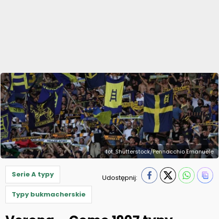
fot. Shutterstock/Pennacchio Emanuele
Serie A typy
Udostępnij:
Typy bukmacherskie