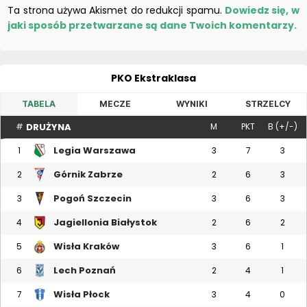
Ta strona używa Akismet do redukcji spamu.
Dowiedz się, w
jaki sposób przetwarzane są dane Twoich komentarzy.
PKO Ekstraklasa
TABELA
MECZE
WYNIKI
STRZELCY
DRUŻYNA
#
M
PKT
B (+/-)
Legia Warszawa
1
3
7
3
Górnik Zabrze
2
2
6
3
Pogoń Szczecin
3
3
6
3
Jagiellonia Białystok
4
2
6
2
Wisła Kraków
5
3
6
1
Lech Poznań
6
2
4
1
Wisła Płock
7
3
4
0