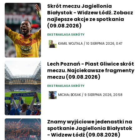
Skrót meczu Jagiellonia
Białystok - Widzew Łódź. Zobacz
najlepsze akcje ze spotkania
(09.08.2026)
EKSTRAKLASA SKRÓTY
KAMIL WOJTALA / 10 SIERPNIA 2026, 0:47
Lech Poznań - Piast Gliwice skrót
meczu. Najciekawsze fragmenty
meczu (09.08.2026)
EKSTRAKLASA SKRÓTY
MICHAŁ BOSAK / 9 SIERPNIA 2026, 20:58
Znamy wyjściowe jedenastki na
spotkanie Jagiellonia Białystok
- Widzew Łódź (09.08.2026)