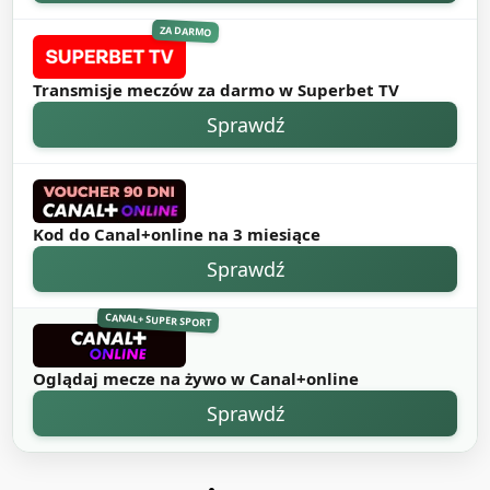
ZA DARMO
Transmisje meczów za darmo w Superbet TV
Sprawdź
Kod do Canal+online na 3 miesiące
Sprawdź
CANAL+ SUPER SPORT
Oglądaj mecze na żywo w Canal+online
Sprawdź