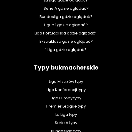
La Liga gdzie oglądać?
Serie A gdzie oglądać?
Bundesliga gdzie oglądać?
Ligue 1 gdzie oglądać?
Liga Portugalska gdzie oglądać?
Ekstraklasa gdzie oglądać?
1 Liga gdzie oglądać?
Typy bukmacherskie
Liga Mistrzów typy
Liga Konferencji typy
Liga Europy typy
Premier League typy
La Liga typy
Serie A typy
Bundesliga typy