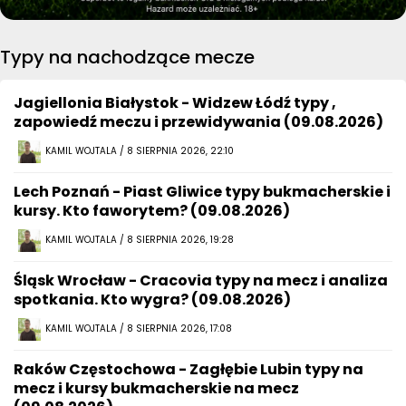
Typy na nachodzące mecze
Jagiellonia Białystok - Widzew Łódź typy ,
zapowiedź meczu i przewidywania (09.08.2026)
KAMIL WOJTALA / 8 SIERPNIA 2026, 22:10
Lech Poznań - Piast Gliwice typy bukmacherskie i
kursy. Kto faworytem? (09.08.2026)
KAMIL WOJTALA / 8 SIERPNIA 2026, 19:28
Śląsk Wrocław - Cracovia typy na mecz i analiza
spotkania. Kto wygra? (09.08.2026)
KAMIL WOJTALA / 8 SIERPNIA 2026, 17:08
Raków Częstochowa - Zagłębie Lubin typy na
mecz i kursy bukmacherskie na mecz