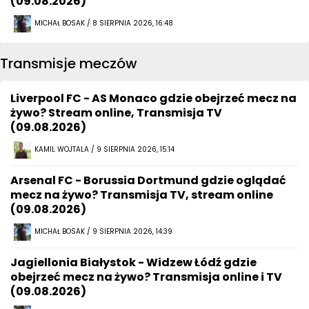
(09.08.2026)
MICHAŁ BOSAK / 8 SIERPNIA 2026, 16:48
Transmisje meczów
Liverpool FC - AS Monaco gdzie obejrzeć mecz na
żywo? Stream online, Transmisja TV
(09.08.2026)
KAMIL WOJTALA / 9 SIERPNIA 2026, 15:14
Arsenal FC - Borussia Dortmund gdzie oglądać
mecz na żywo? Transmisja TV, stream online
(09.08.2026)
MICHAŁ BOSAK / 9 SIERPNIA 2026, 14:39
Jagiellonia Białystok - Widzew Łódź gdzie
obejrzeć mecz na żywo? Transmisja online i TV
(09.08.2026)