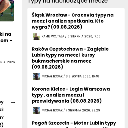
Typy na nachodzące mecze
Śląsk Wrocław - Cracovia typy na
mecz i analiza spotkania. Kto
wygra? (09.08.2026)
ki na
KAMIL WOJTALA / 8 SIERPNIA 2026, 17:08
dom -
Raków Częstochowa - Zagłębie
Lubin typy na mecz i kursy
bukmacherskie na mecz
PNIA 2026,
(09.08.2026)
MICHAŁ BOSAK / 8 SIERPNIA 2026, 16:48
Korona Kielce - Legia Warszawa
typy , analiza meczu i
→
przewidywania (08.08.2026)
py
dź
MICHAŁ BOSAK / 7 SIERPNIA 2026, 22:29
m?
Pogoń Szczecin - Motor Lublin typy
6)