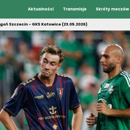
Aktualności
Transmisje
Skróty meczów
goń Szczecin - GKS Katowice (23.05.2026)