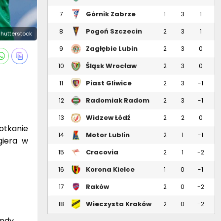
Górnik Zabrze
7
1
3
1
Pogoń Szczecin
8
2
3
1
Shutterstock
Zagłębie Lubin
9
2
3
0
Śląsk Wrocław
10
2
3
0
Piast Gliwice
11
2
3
-1
Radomiak Radom
12
2
3
-1
Widzew Łódź
13
2
2
0
otkanie
Motor Lublin
14
2
1
-1
giera w
Cracovia
15
2
1
-2
Korona Kielce
16
1
0
-1
Raków
17
2
0
-2
Częstochowa
Wieczysta Kraków
18
2
0
-2
endy,