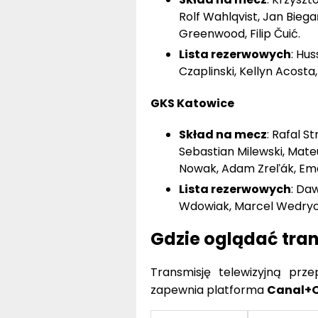
Rolf Wahlqvist, Jan Biega
Greenwood, Filip Čuić.
Lista rezerwowych
: Hus
Czaplinski, Kellyn Acosta,
GKS Katowice
Skład na mecz
: Rafal S
Sebastian Milewski, Mate
Nowak, Adam Zreľák, Em
Lista rezerwowych
: Da
Wdowiak, Marcel Wedrychow
Gdzie oglądać tra
Transmisję telewizyjną prz
zapewnia platforma
Canal+O