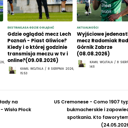
EKSTRAKLASA GDZIE OGLĄDAĆ
AKTUALNOŚCI
Gdzie oglądać mecz Lech
Wyjściowe jedenast
Poznań - Piast Gliwice?
mecz Radomiak Ra
Kiedy i o której godzinie
Górnik Zabrze
transmisja meczu w tv i
(08.08.2026)
online?(09.08.2026)
26,
KAMIL WOJTALA / 8 SIER
14:11
KAMIL WOJTALA / 8 SIERPNIA 2026,
15:53
łady na
US Cremonese - Como 1907 ty
- Wisła Płock
bukmacherskie i zapowie
spotkania. Kto faworyte
(24.05.202