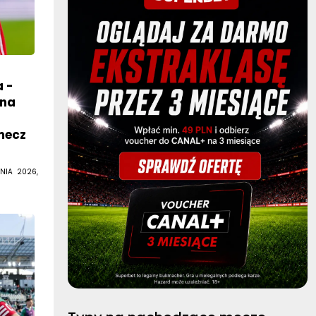
 -
 na
mecz
NIA 2026,