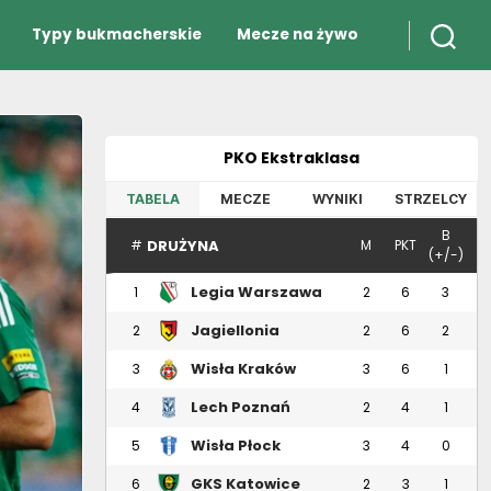
Typy bukmacherskie
Mecze na żywo
PKO Ekstraklasa
TABELA
MECZE
WYNIKI
STRZELCY
B
DRUŻYNA
#
M
PKT
(+/-)
Legia Warszawa
1
2
6
3
Jagiellonia
2
2
6
2
Białystok
Wisła Kraków
3
3
6
1
Lech Poznań
4
2
4
1
Wisła Płock
5
3
4
0
GKS Katowice
6
2
3
1