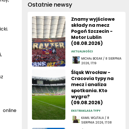
Ostatnie newsy
Znamy wyjściowe
składy na mecz
cki.
Pogoń Szczecin -
Motor Lublin
(08.08.2026)
AKTUALNOŚCI
,
MICHAŁ BOSAK / 8 SIERPNIA
2026, 17:19
Śląsk Wrocław -
sz
Cracovia typy na
mecz i analiza
spotkania. Kto
wygra?
(09.08.2026)
 online
EKSTRAKLASA TYPY
KAMIL WOJTALA / 8
SIERPNIA 2026, 17:08