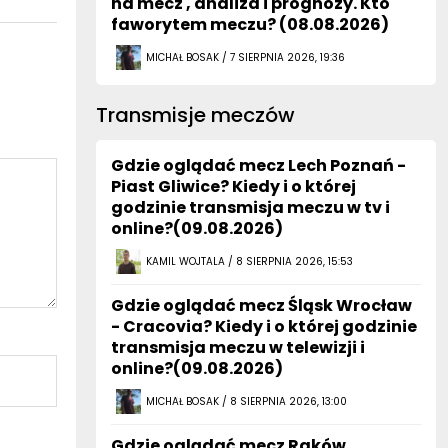
na mecz , analiza i prognozy. Kto
faworytem meczu? (08.08.2026)
MICHAŁ BOSAK / 7 SIERPNIA 2026, 19:36
Transmisje meczów
Gdzie oglądać mecz Lech Poznań -
Piast Gliwice? Kiedy i o której
godzinie transmisja meczu w tv i
online?(09.08.2026)
KAMIL WOJTALA / 8 SIERPNIA 2026, 15:53
Gdzie oglądać mecz Śląsk Wrocław
- Cracovia? Kiedy i o której godzinie
transmisja meczu w telewizji i
online?(09.08.2026)
MICHAŁ BOSAK / 8 SIERPNIA 2026, 13:00
Gdzie oglądać mecz Raków