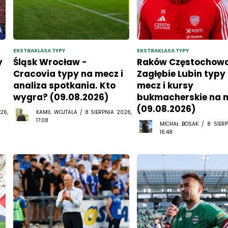
EKSTRAKLASA TYPY
EKSTRAKLASA TYPY
y
Śląsk Wrocław -
Raków Częstochowa
Cracovia typy na mecz i
Zagłębie Lubin typy
analiza spotkania. Kto
mecz i kursy
wygra? (09.08.2026)
bukmacherskie na 
(09.08.2026)
26,
KAMIL WOJTALA / 8 SIERPNIA 2026,
17:08
MICHAŁ BOSAK / 8 SIERP
16:48