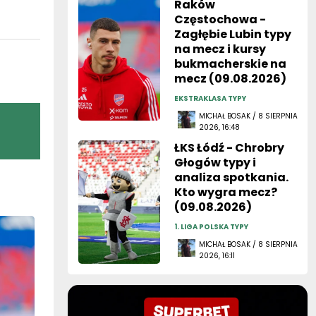
Raków
Częstochowa -
Zagłębie Lubin typy
na mecz i kursy
bukmacherskie na
mecz (09.08.2026)
EKSTRAKLASA TYPY
MICHAŁ BOSAK / 8 SIERPNIA
2026, 16:48
ŁKS Łódź - Chrobry
Głogów typy i
analiza spotkania.
Kto wygra mecz?
(09.08.2026)
1. LIGA POLSKA TYPY
MICHAŁ BOSAK / 8 SIERPNIA
2026, 16:11