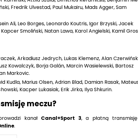
ński, Fredrik Ulvestad, Paul Mukairu, Mads Agger, Sam
sein Ali, Leo Borges, Leonardo Koutris, Igor Brzyski, Jacek
 Kapcer Smoliński, Natan Lawa, Karol Angielski, Kamil Grosi
traczek, Arkadiusz Jedrych, Lukas Klemenz, Alan Czerwiński
usz Kowalczyk, Borja Galán, Marcin Wasielewski, Bartosz
an Markovic.
wid Kudla, Marius Olsen, Adrian Blad, Damian Rasak, Mateu
ski, Kacper Lukasiak, Erik Jirka, Ilya Shkurin.
nsmisję meczu?
eprowadzi kanał
Canal+Sport 3
, a płatną transmisję
nline
.