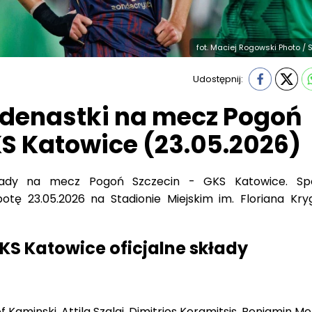
fot. Maciej Rogowski Photo / 
Udostępnij:
denastki na mecz Pogoń
KS Katowice (23.05.2026)
kłady na mecz Pogoń Szczecin - GKS Katowice. Sp
otę 23.05.2026 na Stadionie Miejskim im. Floriana Kry
KS Katowice oficjalne składy
of Kaminski, Attila Szalai, Dimitrios Keramitsis, Benjamin M