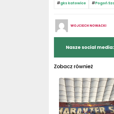
#
#
gks katowice
Pogoń Sz
WOJCIECH NOWACKI
Nasze social media:
Zobacz również