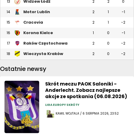
Widzew Łódź
13
2
2
0
Motor Lublin
14
2
1
-1
Cracovia
15
2
1
-2
Korona Kielce
16
1
0
-1
Raków Częstochowa
17
2
0
-2
Wieczysta Kraków
18
2
0
-2
Ostatnie newsy
Skrót meczu PAOK Saloniki -
Anderlecht. Zobacz najlepsze
akcje ze spotkania (06.08.2026)
LIGA EUROPY SKRÓTY
KAMIL WOJTALA / 6 SIERPNIA 2026, 23:52