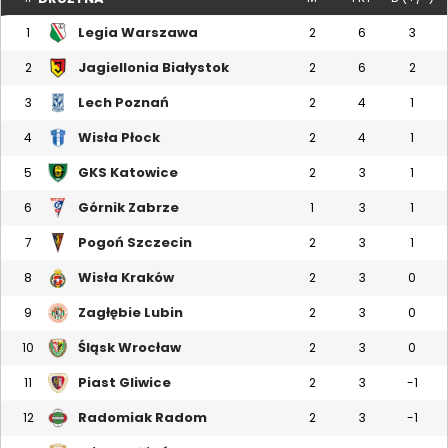
Legia Warszawa
1
2
6
3
Jagiellonia Białystok
2
2
6
2
Lech Poznań
3
2
4
1
Wisła Płock
4
2
4
1
GKS Katowice
5
2
3
1
Górnik Zabrze
6
1
3
1
Pogoń Szczecin
7
2
3
1
Wisła Kraków
8
2
3
0
Zagłębie Lubin
9
2
3
0
Śląsk Wrocław
10
2
3
0
Piast Gliwice
11
2
3
-1
Radomiak Radom
12
2
3
-1