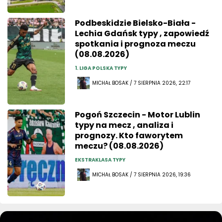
Podbeskidzie Bielsko-Biała -
Lechia Gdańsk typy , zapowiedź
spotkania i prognoza meczu
(08.08.2026)
1. LIGA POLSKA TYPY
MICHAŁ BOSAK / 7 SIERPNIA 2026, 22:17
Pogoń Szczecin - Motor Lublin
typy na mecz , analiza i
prognozy. Kto faworytem
meczu? (08.08.2026)
EKSTRAKLASA TYPY
MICHAŁ BOSAK / 7 SIERPNIA 2026, 19:36