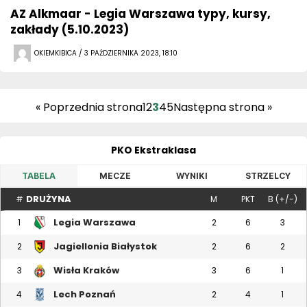
AZ Alkmaar - Legia Warszawa typy, kursy,
zakłady (5.10.2023)
OKIEMKIBICA / 3 PAŹDZIERNIKA 2023, 18:10
« Poprzednia strona
1
2
3
4
5
Następna strona »
PKO Ekstraklasa
TABELA
MECZE
WYNIKI
STRZELCY
DRUŻYNA
#
M
PKT
B (+/-)
Legia Warszawa
1
2
6
3
Jagiellonia Białystok
2
2
6
2
Wisła Kraków
3
3
6
1
Lech Poznań
4
2
4
1