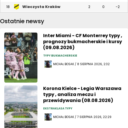
Wieczysta Kraków
18
2
0
-2
Ostatnie newsy
Inter Miami - CF Monterrey typy ,
prognozy bukmacherskie i kursy
(09.08.2026)
TYPY BUKMACHERSKIE
MICHAŁ BOSAK / 8 SIERPNIA 2026, 2:32
Korona Kielce - Legia Warszawa
typy , analiza meczu i
przewidywania (08.08.2026)
EKSTRAKLASA TYPY
MICHAŁ BOSAK / 7 SIERPNIA 2026, 22:29