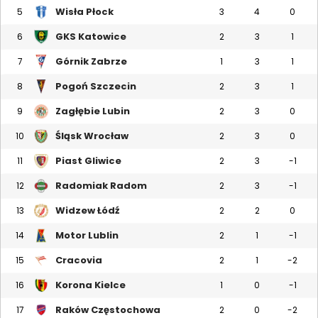
Wisła Płock
5
3
4
0
GKS Katowice
6
2
3
1
Górnik Zabrze
7
1
3
1
Pogoń Szczecin
8
2
3
1
Zagłębie Lubin
9
2
3
0
Śląsk Wrocław
10
2
3
0
Piast Gliwice
11
2
3
-1
Radomiak Radom
12
2
3
-1
Widzew Łódź
13
2
2
0
Motor Lublin
14
2
1
-1
Cracovia
15
2
1
-2
Korona Kielce
16
1
0
-1
Raków Częstochowa
17
2
0
-2