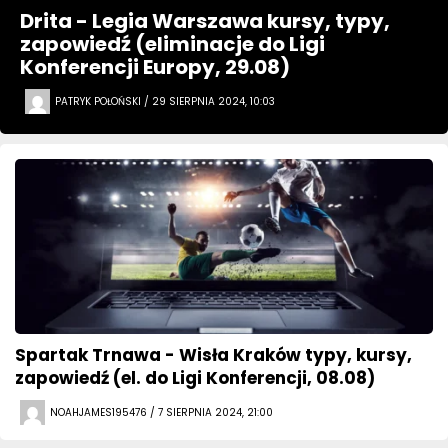
Drita - Legia Warszawa kursy, typy,
zapowiedź (eliminacje do Ligi
Konferencji Europy, 29.08)
PATRYK POŁOŃSKI / 29 SIERPNIA 2024, 10:03
Spartak Trnawa - Wisła Kraków typy, kursy,
zapowiedź (el. do Ligi Konferencji, 08.08)
NOAHJAMES195476 / 7 SIERPNIA 2024, 21:00