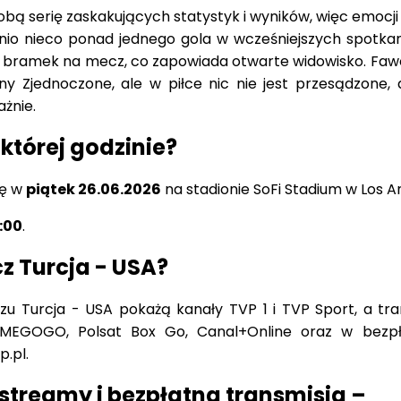
bą serię zaskakujących statystyk i wyników, więc emocji 
ednio nieco ponad jednego gola w wcześniejszych spotkan
 bramek na mecz, co zapowiada otwarte widowisko. Fa
 Zjednoczone, ale w piłce nic nie jest przesądzone, 
ażnie.
 której godzinie?
ię w
piątek 26.06.2026
na stadionie SoFi Stadium w Los A
:00
.
z Turcja - USA?
zu Turcja - USA pokażą kanały TVP 1 i TVP Sport, a tra
 MEGOGO, Polsat Box Go, Canal+Online oraz w bezp
p.pl.
 streamy i bezpłatna transmisja –