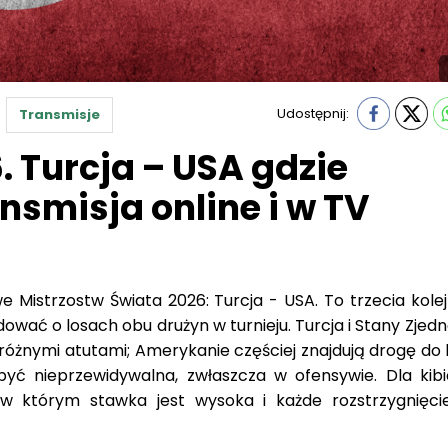
Udostępnij:
Transmisje
. Turcja – USA gdzie
nsmisja online i w TV
 Mistrzostw Świata 2026: Turcja - USA. To trzecia kolej
wać o losach obu drużyn w turnieju. Turcja i Stany Zjed
różnymi atutami; Amerykanie częściej znajdują drogę do 
być nieprzewidywalna, zwłaszcza w ofensywie. Dla kib
, w którym stawka jest wysoka i każde rozstrzygnięc