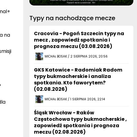
nal+
Typy na nachodzące mecze
Cracovia - Pogoń Szczecin typy na
ja na
mecz , zapowiedź spotkania i
prognoza meczu (03.08.2026)
misji
MICHAŁ BOSAK / 2 SIERPNIA 2026, 20:56
GKS Katowice - Radomiak Radom
typy bukmacherskie i analiza
spotkania. Kto faworytem?
P
(02.08.2026)
MICHAŁ BOSAK / 1 SIERPNIA 2026, 22:14
dla
Śląsk Wrocław - Raków
Częstochowa typy bukmacherskie ,
zapowiedź spotkania i prognoza
meczu (02.08.2026)