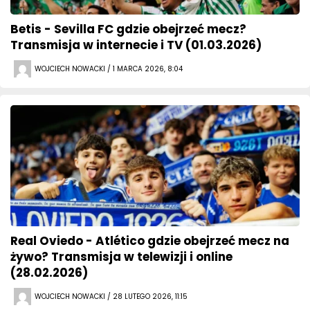
Betis - Sevilla FC gdzie obejrzeć mecz?
Transmisja w internecie i TV (01.03.2026)
WOJCIECH NOWACKI / 1 MARCA 2026, 8:04
Real Oviedo - Atlético gdzie obejrzeć mecz na
żywo? Transmisja w telewizji i online
(28.02.2026)
WOJCIECH NOWACKI / 28 LUTEGO 2026, 11:15