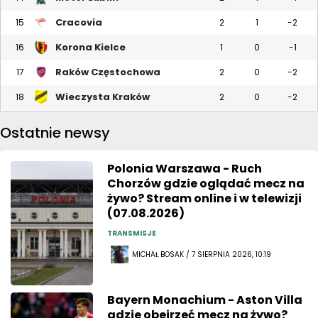
Cracovia
15
2
1
-2
Korona Kielce
16
1
0
-1
Raków Częstochowa
17
2
0
-2
Wieczysta Kraków
18
2
0
-2
Ostatnie newsy
Polonia Warszawa - Ruch
Chorzów gdzie oglądać mecz na
żywo? Stream online i w telewizji
(07.08.2026)
TRANSMISJE
MICHAŁ BOSAK / 7 SIERPNIA 2026, 10:19
Bayern Monachium - Aston Villa
gdzie obejrzeć mecz na żywo?