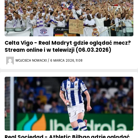
Celta Vigo - Real Madryt gdzie oglądać mecz?
Stream online i w telewizji (06.03.2026)
WOJCIECH NOWACKI / 6 MARCA 2026, 11:08
Real Sociedad - Athletic Bilbao gdzie oglądać