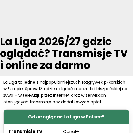
La Liga 2026/27 gdzie
oglądać? Transmisje TV
i online za darmo
La Liga to jedne z najpopularniejszych rozgrywek piłkarskich
w Europie. Sprawdź, gdzie oglądać mecze ligi hiszpańskiej na
żywo – w telewizji, przez internet oraz w serwisach
oferujących transmisje bez dodatkowych opłat.
Gdzie oglądać La Liga w Polsce?
Transmisje TV
Canal+