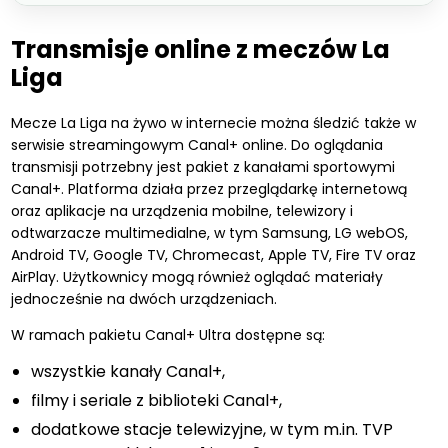
Transmisje online z meczów La
Liga
Mecze La Liga na żywo w internecie można śledzić także w
serwisie streamingowym Canal+ online. Do oglądania
transmisji potrzebny jest pakiet z kanałami sportowymi
Canal+. Platforma działa przez przeglądarkę internetową
oraz aplikacje na urządzenia mobilne, telewizory i
odtwarzacze multimedialne, w tym Samsung, LG webOS,
Android TV, Google TV, Chromecast, Apple TV, Fire TV oraz
AirPlay. Użytkownicy mogą również oglądać materiały
jednocześnie na dwóch urządzeniach.
W ramach pakietu Canal+ Ultra dostępne są:
wszystkie kanały Canal+,
filmy i seriale z biblioteki Canal+,
dodatkowe stacje telewizyjne, w tym m.in. TVP