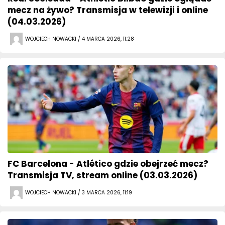
mecz na żywo? Transmisja w telewizji i online
(04.03.2026)
WOJCIECH NOWACKI / 4 MARCA 2026, 11:28
FC Barcelona - Atlético gdzie obejrzeć mecz?
Transmisja TV, stream online (03.03.2026)
WOJCIECH NOWACKI / 3 MARCA 2026, 11:19