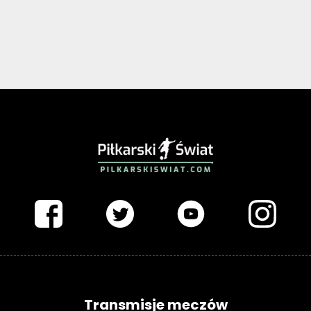
PIŁKARSKISWIAT.COM
Transmisje meczów