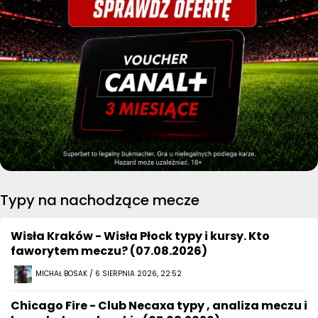
Typy na nachodzące mecze
Wisła Kraków - Wisła Płock typy i kursy. Kto
faworytem meczu? (07.08.2026)
MICHAŁ BOSAK / 6 SIERPNIA 2026, 22:52
Chicago Fire - Club Necaxa typy , analiza meczu i