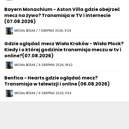
Bayern Monachium - Aston Villa gdzie obejrzeć
mecz na żywo? Transmisja w TV i internecie
(07.08.2026)
MICHAŁ BOSAK / 7 SIERPNIA 2026, 9:24
Gdzie oglądać mecz Wisła Kraków - Wisła Płock?
Kiedy i o której godzinie transmisja meczu w tv i
online?(07.08.2026)
MICHAŁ BOSAK / 6 SIERPNIA 2026, 18:52
Benfica - Hearts gdzie oglądać mecz?
Transmisja w telewizji i online (06.08.2026)
MICHAŁ BOSAK / 6 SIERPNIA 2026, 11:54