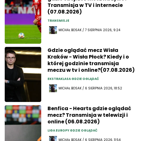
Transmisja w TV i internecie
(07.08.2026)
TRANSMISJE
MICHAŁ BOSAK / 7 SIERPNIA 2026, 9:24
Gdzie oglądać mecz Wisła
Kraków - Wisła Płock? Kiedy i o
której godzinie transmisja
meczu w tv i online?(07.08.2026)
EKSTRAKLASA GDZIE OGLĄDAĆ
MICHAŁ BOSAK / 6 SIERPNIA 2026, 18:52
Benfica - Hearts gdzie oglądać
mecz? Transmisja w telewizji i
online (06.08.2026)
LIGA EUROPY GDZIE OGLĄDAĆ
MICHAŁ BOSAK / 6 SIERPNIA 2026, 11:54