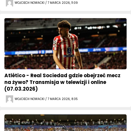
WOJCIECH NOWACKI / 7 MARCA 2026, 11:09
Atlético - Real Sociedad gdzie obejrzeć mecz
na żywo? Transmisja w telewizji i online
(07.03.2026)
WOJCIECH NOWACKI / 7 MARCA 2026, 8:35