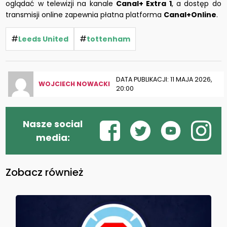
oglądać w telewizji na kanale
Canal+ Extra 1
, a dostęp do
transmisji online zapewnia płatna platforma
Canal+Online
.
#
#
Leeds United
tottenham
DATA PUBLIKACJI: 11 MAJA 2026,
WOJCIECH NOWACKI
20:00
Nasze social
media:
Zobacz również