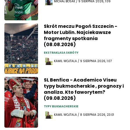
MICHAŁ BOSAK / 9 SIERPNIA 2026, 1:09
Skrót meczu Pogoń Szczecin -
Motor Lublin. Najciekawsze
fragmenty spotkania
(08.08.2026)
EKSTRAKLASA SKRÓTY
KAMIL WOJTALA / 9 SIERPNIA 2026, 1:07
SL Benfica - Academico Viseu
typy bukmacherskie , prognozy i
analiza. Kto faworytem?
(09.08.2026)
TYPY BUKMACHERSKIE
KAMIL WOJTALA / 8 SIERPNIA 2026, 23:01