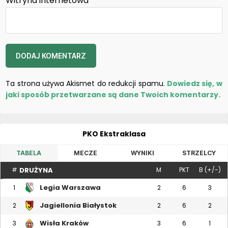
Witryna internetowa
Ta strona używa Akismet do redukcji spamu.
Dowiedz się, w
jaki sposób przetwarzane są dane Twoich komentarzy.
PKO Ekstraklasa
TABELA
MECZE
WYNIKI
STRZELCY
DRUŻYNA
#
M
PKT
B (+/-)
Legia Warszawa
1
2
6
3
Jagiellonia Białystok
2
2
6
2
Wisła Kraków
3
3
6
1