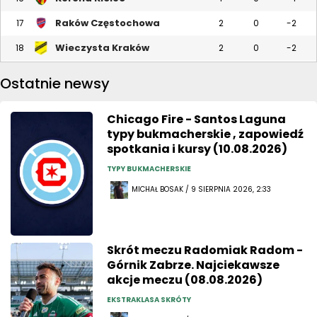
Raków Częstochowa
17
2
0
-2
Wieczysta Kraków
18
2
0
-2
Ostatnie newsy
Chicago Fire - Santos Laguna
typy bukmacherskie , zapowiedź
spotkania i kursy (10.08.2026)
TYPY BUKMACHERSKIE
MICHAŁ BOSAK / 9 SIERPNIA 2026, 2:33
Skrót meczu Radomiak Radom -
Górnik Zabrze. Najciekawsze
akcje meczu (08.08.2026)
EKSTRAKLASA SKRÓTY