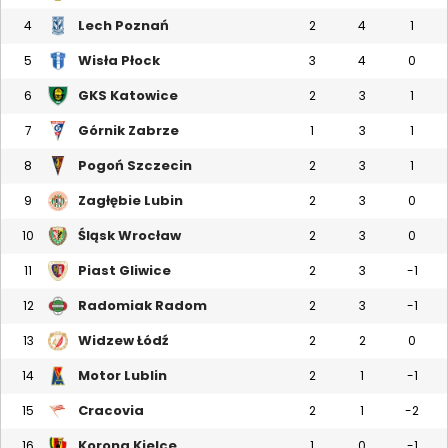
Lech Poznań
4
2
4
1
Wisła Płock
5
3
4
0
GKS Katowice
6
2
3
1
Górnik Zabrze
7
1
3
1
Pogoń Szczecin
8
2
3
1
Zagłębie Lubin
9
2
3
0
Śląsk Wrocław
10
2
3
0
Piast Gliwice
11
2
3
-1
Radomiak Radom
12
2
3
-1
Widzew Łódź
13
2
2
0
Motor Lublin
14
2
1
-1
Cracovia
15
2
1
-2
Korona Kielce
16
1
0
-1