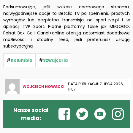
Podsumowując, jeśli szukasz darmowego streamu,
najwygodniejsze opcje to Betclic TV po spełnieniu prostych
wymogów lub bezpłatna transmisja na sport.tvp.pl i w
aplikacji TVP Sport. Płatne platformy takie jak MEGOGO,
Polsat Box Go i Canal+online oferują natomiast dodatkowe
możliwości i stabilny feed, jeśli preferujesz usługę
subskrypcyjną.
#
#
Kolumbia
Szwajcaria
DATA PUBLIKACJI: 7 LIPCA 2026,
WOJCIECH NOWACKI
11:07
Nasze social
media: