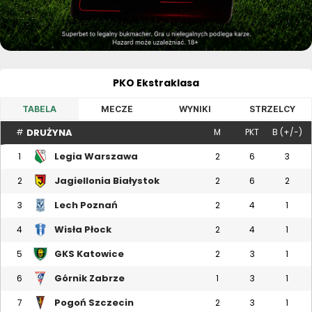
PKO Ekstraklasa
TABELA
MECZE
WYNIKI
STRZELCY
DRUŻYNA
#
M
PKT
B (+/-)
Legia Warszawa
1
2
6
3
Jagiellonia Białystok
2
2
6
2
Lech Poznań
3
2
4
1
Wisła Płock
4
2
4
1
GKS Katowice
5
2
3
1
Górnik Zabrze
6
1
3
1
Pogoń Szczecin
7
2
3
1