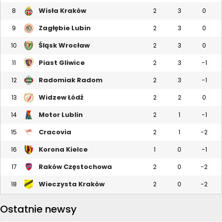
Wisła Kraków
8
2
3
0
Zagłębie Lubin
9
2
3
0
Śląsk Wrocław
10
2
3
0
Piast Gliwice
11
2
3
-1
Radomiak Radom
12
2
3
-1
Widzew Łódź
13
2
2
0
Motor Lublin
14
2
1
-1
Cracovia
15
2
1
-2
Korona Kielce
16
1
0
-1
Raków Częstochowa
17
2
0
-2
Wieczysta Kraków
18
2
0
-2
Ostatnie newsy