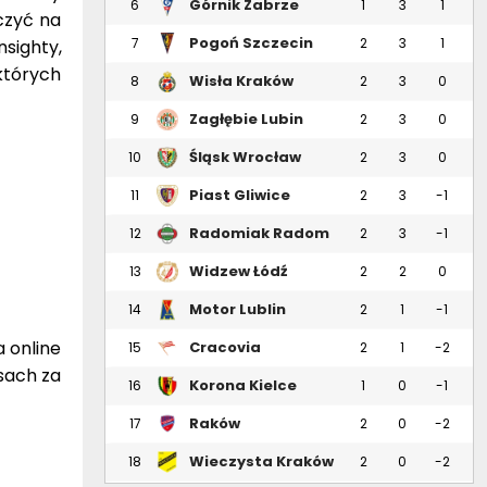
Górnik Zabrze
6
1
3
1
iczyć na
Pogoń Szczecin
7
2
3
1
nsighty,
których
Wisła Kraków
8
2
3
0
Zagłębie Lubin
9
2
3
0
Śląsk Wrocław
10
2
3
0
Piast Gliwice
11
2
3
-1
Radomiak Radom
12
2
3
-1
Widzew Łódź
13
2
2
0
Motor Lublin
14
2
1
-1
a online
Cracovia
15
2
1
-2
sach za
Korona Kielce
16
1
0
-1
Raków
17
2
0
-2
Częstochowa
Wieczysta Kraków
18
2
0
-2