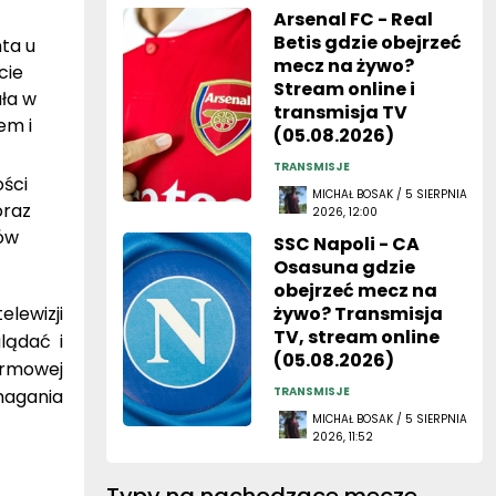
Arsenal FC - Real
Betis gdzie obejrzeć
ta u
mecz na żywo?
cie
Stream online i
ała w
transmisja TV
em i
(05.08.2026)
TRANSMISJE
ści
MICHAŁ BOSAK / 5 SIERPNIA
oraz
2026, 12:00
ów
SSC Napoli - CA
Osasuna gdzie
obejrzeć mecz na
lewizji
żywo? Transmisja
TV, stream online
lądać i
(05.08.2026)
armowej
TRANSMISJE
ymagania
MICHAŁ BOSAK / 5 SIERPNIA
2026, 11:52