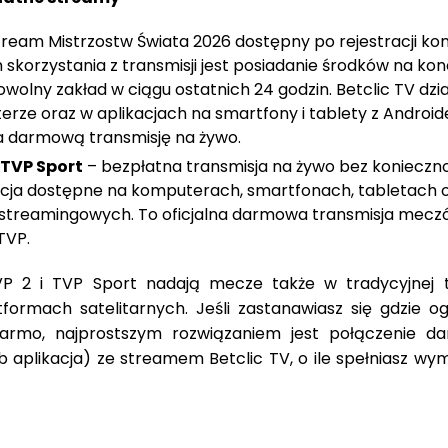
eam Mistrzostw Świata 2026 dostępny po rejestracji kon
korzystania z transmisji jest posiadanie środków na kon
wolny zakład w ciągu ostatnich 24 godzin. Betclic TV dzi
rze oraz w aplikacjach na smartfony i tablety z Android
a darmową transmisję na żywo.
a TVP Sport
– bezpłatna transmisja na żywo bez konieczno
likacja dostępne na komputerach, smartfonach, tabletach 
 streamingowych. To oficjalna darmowa transmisja mecz
TVP.
P 2 i TVP Sport nadają mecze także w tradycyjnej te
tformach satelitarnych. Jeśli zastanawiasz się gdzie og
armo, najprostszym rozwiązaniem jest połączenie d
lub aplikacja) ze streamem Betclic TV, o ile spełniasz w