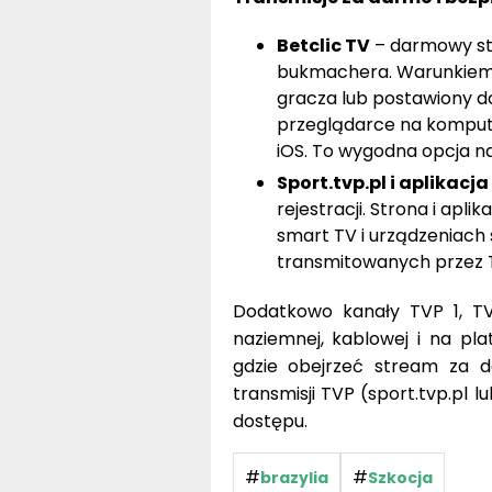
Betclic TV
– darmowy str
bukmachera. Warunkiem s
gracza lub postawiony do
przeglądarce na kompute
iOS. To wygodna opcja n
Sport.tvp.pl i aplikacj
rejestracji. Strona i ap
smart TV i urządzeniach
transmitowanych przez 
Dodatkowo kanały TVP 1, TV
naziemnej, kablowej i na pla
gdzie obejrzeć stream za d
transmisji TVP (sport.tvp.pl 
dostępu.
#
#
brazylia
Szkocja