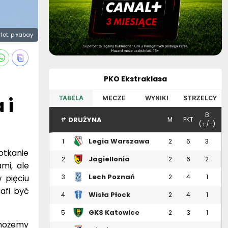
fot. pixabay
PKO Ekstraklasa
 i
TABELA
MECZE
WYNIKI
STRZELCY
B
DRUŻYNA
#
M
PKT
(+/-)
Legia Warszawa
1
2
6
3
otkanie
Jagiellonia
2
2
6
2
mi, ale
Białystok
Lech Poznań
 pięciu
3
2
4
1
afi być
Wisła Płock
4
2
4
1
GKS Katowice
5
2
3
1
 możemy