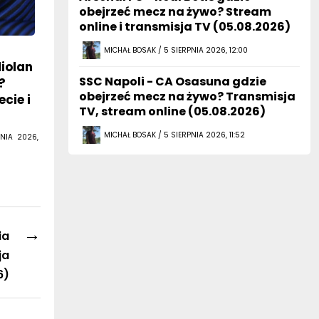
obejrzeć mecz na żywo? Stream
online i transmisja TV (05.08.2026)
MICHAŁ BOSAK / 5 SIERPNIA 2026, 12:00
diolan
SSC Napoli - CA Osasuna gdzie
?
obejrzeć mecz na żywo? Transmisja
cie i
TV, stream online (05.08.2026)
MICHAŁ BOSAK / 5 SIERPNIA 2026, 11:52
NIA 2026,
→
ia
ja
6)