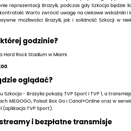
nie reprezentacji Brazylii, podczas gdy Szkocja będzie l
kontrataki. Warto zwrócić uwagę na ciekawe wskaźniki i i
ywne możliwości Brazylii, jak i solidność Szkocji w nie
 której godzinie?
a Hard Rock Stadium w Miami.
:00
.
 gdzie oglądać?
 Szkocja - Brazylia pokażą TVP Sport i TVP 1, a transmisj
ach MEGOGO, Polsat Box Go i Canal+Online oraz w serwi
l (aplikacja TVP Sport).
 streamy i bezpłatne transmisje