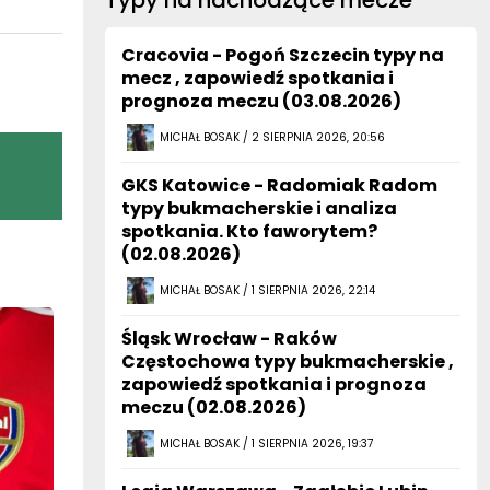
Typy na nachodzące mecze
Cracovia - Pogoń Szczecin typy na
mecz , zapowiedź spotkania i
prognoza meczu (03.08.2026)
MICHAŁ BOSAK / 2 SIERPNIA 2026, 20:56
GKS Katowice - Radomiak Radom
typy bukmacherskie i analiza
spotkania. Kto faworytem?
(02.08.2026)
MICHAŁ BOSAK / 1 SIERPNIA 2026, 22:14
Śląsk Wrocław - Raków
Częstochowa typy bukmacherskie ,
zapowiedź spotkania i prognoza
meczu (02.08.2026)
MICHAŁ BOSAK / 1 SIERPNIA 2026, 19:37