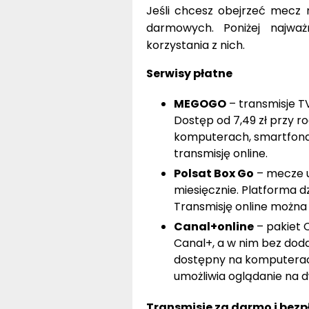
Jeśli chcesz obejrzeć mecz n
darmowych. Poniżej najwa
korzystania z nich.
Serwisy płatne
MEGOGO
– transmisje TV
Dostęp od 7,49 zł przy ro
komputerach, smartfonac
transmisję online.
Polsat Box Go
– mecze u
miesięcznie. Platforma d
Transmisję online można
Canal+online
– pakiet C
Canal+, a w nim bez doda
dostępny na komputerach
umożliwia oglądanie na 
Transmisje za darmo i bez