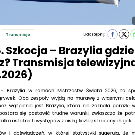
Udostępnij:
Transmisje
 Szkocja – Brazylia gdzie
? Transmisja telewizyjna
.2026)
 - Brazylia w ramach Mistrzostw Świata 2026, to sp
grywek. Oba zespoły wyjdą na murawę z własnymi cela
 wątpienia jest Brazylia, która nie zaznała porażki w
ostara się postawić trudne warunki, zwłaszcza że potr
 kilka ostatnich występów z niską liczbą straconych goli.
lów i doświadczeń, w której statystyki sugerują, że