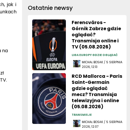
, jak i
Ostatnie newsy
unkach
Ferencváros -
Górnik Zabrze gdzie
oglądać?
Transmisja online i
TV (05.08.2026)
a na
LIGA EUROPY GDZIE OGLĄDAĆ
MICHAŁ BOSAK / 5 SIERPNIA
2026, 12:13
zł
RCD Mallorca - Paris
TV.
Saint-Germain
gdzie oglądać
mecz? Transmisja
telewizyjna i online
(05.08.2026)
TRANSMISJE
MICHAŁ BOSAK / 5 SIERPNIA
2026, 12:07