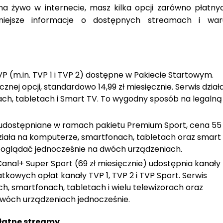
a żywo w internecie, masz kilka opcji zarówno płatnych
żniejsze informacje o dostępnych streamach i war
P (m.in. TVP 1 i TVP 2) dostępne w Pakiecie Startowym.
cznej opcji, standardowo 14,99 zł miesięcznie. Serwis dział
h, tabletach i Smart TV. To wygodny sposób na legalną
dostępniane w ramach pakietu Premium Sport, cena 55 
ziała na komputerze, smartfonach, tabletach oraz smart 
 oglądać jednocześnie na dwóch urządzeniach.
anal+ Super Sport (69 zł miesięcznie) udostępnia kanały
tkowych opłat kanały TVP 1, TVP 2 i TVP Sport. Serwis
, smartfonach, tabletach i wielu telewizorach oraz
dwóch urządzeniach jednocześnie.
płatne streamy