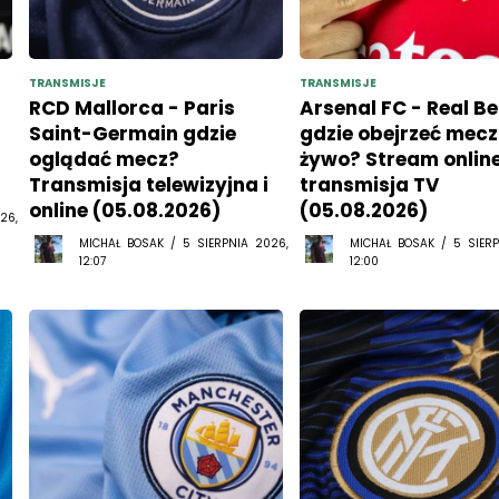
TRANSMISJE
TRANSMISJE
RCD Mallorca - Paris
Arsenal FC - Real Be
Saint-Germain gdzie
gdzie obejrzeć mecz
oglądać mecz?
żywo? Stream online
Transmisja telewizyjna i
transmisja TV
online (05.08.2026)
(05.08.2026)
26,
MICHAŁ BOSAK / 5 SIERPNIA 2026,
MICHAŁ BOSAK / 5 SIERP
12:07
12:00