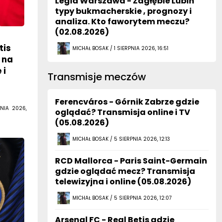
Legia Warszawa - Zagłębie Lubin
typy bukmacherskie , prognozy i
analiza. Kto faworytem meczu?
(02.08.2026)
tis
MICHAŁ BOSAK / 1 SIERPNIA 2026, 16:51
 na
 i
Transmisje meczów
Ferencváros - Górnik Zabrze gdzie
NIA 2026,
oglądać? Transmisja online i TV
(05.08.2026)
MICHAŁ BOSAK / 5 SIERPNIA 2026, 12:13
RCD Mallorca - Paris Saint-Germain
gdzie oglądać mecz? Transmisja
telewizyjna i online (05.08.2026)
MICHAŁ BOSAK / 5 SIERPNIA 2026, 12:07
Arsenal FC - Real Betis gdzie