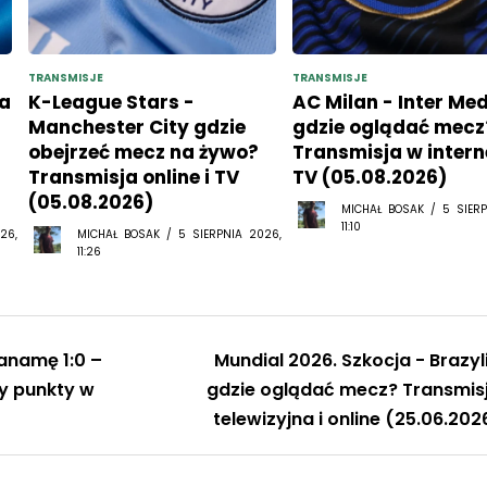
TRANSMISJE
TRANSMISJE
a
K-League Stars -
AC Milan - Inter Me
Manchester City gdzie
gdzie oglądać mecz
obejrzeć mecz na żywo?
Transmisja w interne
Transmisja online i TV
TV (05.08.2026)
(05.08.2026)
MICHAŁ BOSAK / 5 SIERP
11:10
26,
MICHAŁ BOSAK / 5 SIERPNIA 2026,
11:26
anamę 1:0 –
Mundial 2026. Szkocja - Brazyl
zy punkty w
gdzie oglądać mecz? Transmis
telewizyjna i online (25.06.202