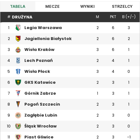
TABELA
MECZE
WYNIKI
STRZELCY
DRUŻYNA
#
M
PKT
B (+/-)
Legia Warszawa
1
2
6
3
Jagiellonia Białystok
2
2
6
2
Wisła Kraków
3
3
6
1
Lech Poznań
4
2
4
1
Wisła Płock
5
3
4
0
GKS Katowice
6
2
3
1
Górnik Zabrze
7
1
3
1
Pogoń Szczecin
8
2
3
1
Zagłębie Lubin
9
2
3
0
Śląsk Wrocław
10
2
3
0
Piast Gliwice
11
2
3
-1