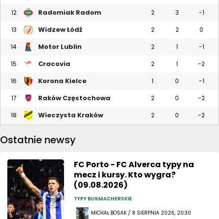
Radomiak Radom
12
2
3
-1
Widzew Łódź
13
2
2
0
Motor Lublin
14
2
1
-1
Cracovia
15
2
1
-2
Korona Kielce
16
1
0
-1
Raków Częstochowa
17
2
0
-2
Wieczysta Kraków
18
2
0
-2
Ostatnie newsy
FC Porto - FC Alverca typy na
mecz i kursy. Kto wygra?
(09.08.2026)
TYPY BUKMACHERSKIE
MICHAŁ BOSAK / 8 SIERPNIA 2026, 20:30