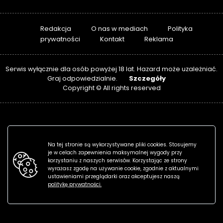
Redakcja
O nas w mediach
Polityka
prywatności
Kontakt
Reklama
Serwis wyłącznie dla osób powyżej 18 lat. Hazard może uzależniać.
Szczegóły
Graj odpowiedzialnie.
Copyright © All rights reserved
Na tej stronie są wykorzystywane pliki cookies. Stosujemy
je w celach zapewnienia maksymalnej wygody przy
korzystaniu z naszych serwisów. Korzystając ze strony
wyrażasz zgodę na używanie cookie, zgodnie z aktualnymi
ustawieniami przeglądarki oraz akceptujesz naszą
politykę prywatności.