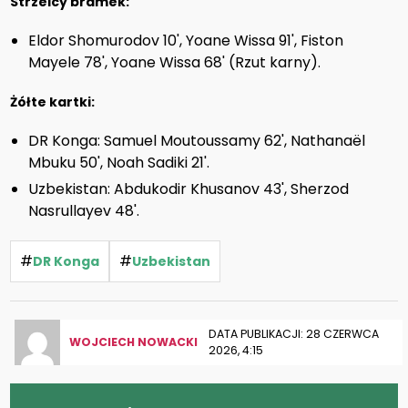
Strzelcy bramek:
Eldor Shomurodov 10', Yoane Wissa 91', Fiston
Mayele 78', Yoane Wissa 68' (Rzut karny).
Żółte kartki:
DR Konga: Samuel Moutoussamy 62', Nathanaël
Mbuku 50', Noah Sadiki 21'.
Uzbekistan: Abdukodir Khusanov 43', Sherzod
Nasrullayev 48'.
#
#
DR Konga
Uzbekistan
DATA PUBLIKACJI: 28 CZERWCA
WOJCIECH NOWACKI
2026, 4:15