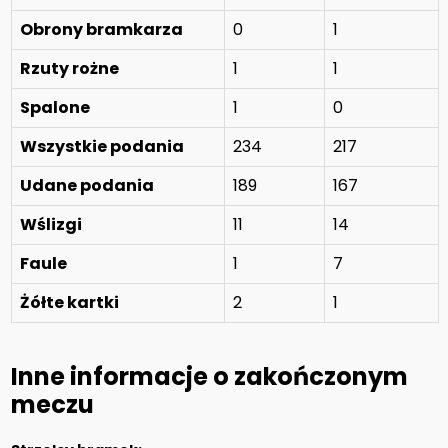
Obrony bramkarza
0
1
Rzuty rożne
1
1
Spalone
1
0
Wszystkie podania
234
217
Udane podania
189
167
Wślizgi
11
14
Faule
1
7
Żółte kartki
2
1
Inne informacje o zakończonym
meczu