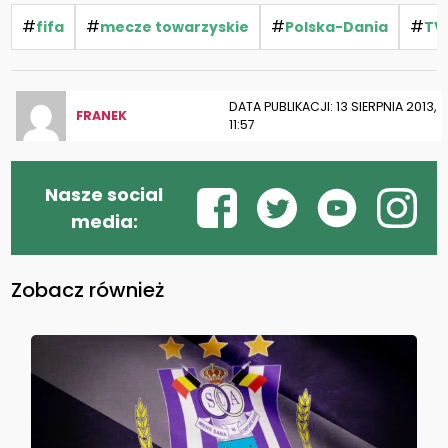
#
#
#
#
fifa
mecze towarzyskie
Polska-Dania
TV
DATA PUBLIKACJI: 13 SIERPNIA 2013,
FRANEK
11:57
Nasze social
media:
Zobacz również