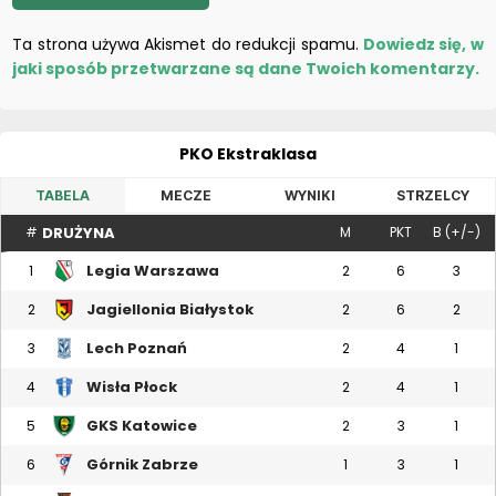
Ta strona używa Akismet do redukcji spamu.
Dowiedz się, w
jaki sposób przetwarzane są dane Twoich komentarzy.
PKO Ekstraklasa
TABELA
MECZE
WYNIKI
STRZELCY
DRUŻYNA
#
M
PKT
B (+/-)
Legia Warszawa
1
2
6
3
Jagiellonia Białystok
2
2
6
2
Lech Poznań
3
2
4
1
Wisła Płock
4
2
4
1
GKS Katowice
5
2
3
1
Górnik Zabrze
6
1
3
1