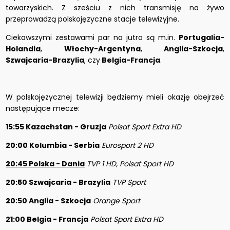
towarzyskich. Z sześciu z nich transmisję na żywo
przeprowadzą polskojęzyczne stacje telewizyjne.
Ciekawszymi zestawami par na jutro są m.in.
Portugalia-
Holandia
,
Włochy-Argentyna
,
Anglia-Szkocja
,
Szwajcaria-Brazylia
, czy
Belgia-Francja
.
W polskojęzycznej telewizji będziemy mieli okazję obejrzeć
następujące mecze:
15:55 Kazachstan - Gruzja
Polsat Sport Extra HD
20:00 Kolumbia - Serbia
Eurosport 2 HD
20:45 Polska - Dania
TVP 1 HD, Polsat Sport HD
20:50 Szwajcaria - Brazylia
TVP Sport
20:50 Anglia - Szkocja
Orange Sport
21:00 Belgia - Francja
Polsat Sport Extra HD