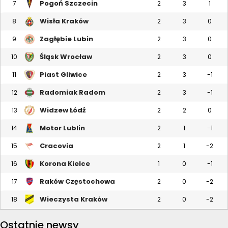
Pogoń Szczecin
7
2
3
1
Wisła Kraków
8
2
3
0
Zagłębie Lubin
9
2
3
0
Śląsk Wrocław
10
2
3
0
Piast Gliwice
11
2
3
-1
Radomiak Radom
12
2
3
-1
Widzew Łódź
13
2
2
0
Motor Lublin
14
2
1
-1
Cracovia
15
2
1
-2
Korona Kielce
16
1
0
-1
Raków Częstochowa
17
2
0
-2
Wieczysta Kraków
18
2
0
-2
Ostatnie newsy