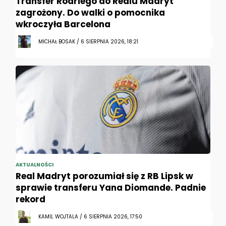
Transfer Rodriego do Realu Madryt
zagrożony. Do walki o pomocnika
wkroczyła Barcelona
MICHAŁ BOSAK / 6 SIERPNIA 2026, 18:21
AKTUALNOŚCI
Real Madryt porozumiał się z RB Lipsk w
sprawie transferu Yana Diomande. Padnie
rekord
KAMIL WOJTALA / 6 SIERPNIA 2026, 17:50