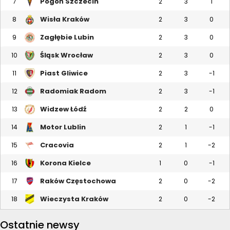
Pogoń Szczecin
7
2
3
1
Wisła Kraków
8
2
3
0
Zagłębie Lubin
9
2
3
0
Śląsk Wrocław
10
2
3
0
Piast Gliwice
11
2
3
-1
Radomiak Radom
12
2
3
-1
Widzew Łódź
13
2
2
0
Motor Lublin
14
2
1
-1
Cracovia
15
2
1
-2
Korona Kielce
16
1
0
-1
Raków Częstochowa
17
2
0
-2
Wieczysta Kraków
18
2
0
-2
Ostatnie newsy