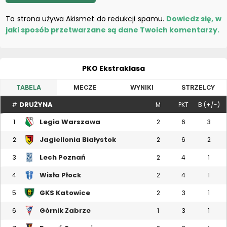
Ta strona używa Akismet do redukcji spamu.
Dowiedz się, w
jaki sposób przetwarzane są dane Twoich komentarzy.
PKO Ekstraklasa
TABELA
MECZE
WYNIKI
STRZELCY
DRUŻYNA
#
M
PKT
B (+/-)
Legia Warszawa
1
2
6
3
Jagiellonia Białystok
2
2
6
2
Lech Poznań
3
2
4
1
Wisła Płock
4
2
4
1
GKS Katowice
5
2
3
1
Górnik Zabrze
6
1
3
1