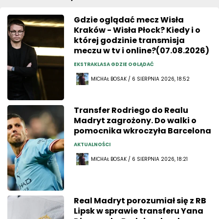
Gdzie oglądać mecz Wisła
Kraków - Wisła Płock? Kiedy i o
której godzinie transmisja
meczu w tv i online?(07.08.2026)
EKSTRAKLASA GDZIE OGLĄDAĆ
MICHAŁ BOSAK / 6 SIERPNIA 2026, 18:52
Transfer Rodriego do Realu
Madryt zagrożony. Do walki o
pomocnika wkroczyła Barcelona
AKTUALNOŚCI
MICHAŁ BOSAK / 6 SIERPNIA 2026, 18:21
Real Madryt porozumiał się z RB
Lipsk w sprawie transferu Yana