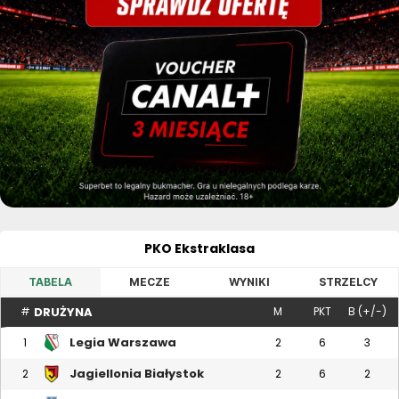
PKO Ekstraklasa
TABELA
MECZE
WYNIKI
STRZELCY
DRUŻYNA
#
M
PKT
B (+/-)
Legia Warszawa
1
2
6
3
Jagiellonia Białystok
2
2
6
2