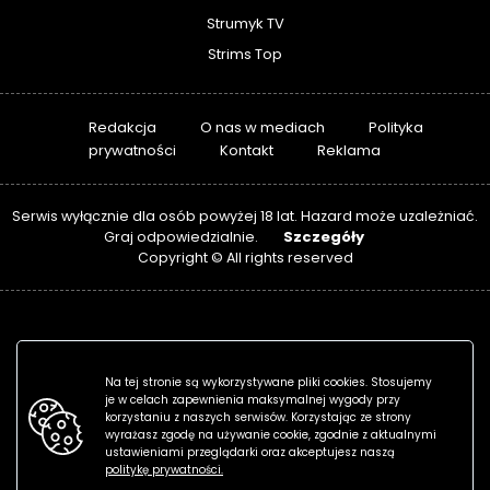
Strumyk TV
Strims Top
Redakcja
O nas w mediach
Polityka
prywatności
Kontakt
Reklama
Serwis wyłącznie dla osób powyżej 18 lat. Hazard może uzależniać.
Szczegóły
Graj odpowiedzialnie.
Copyright © All rights reserved
Na tej stronie są wykorzystywane pliki cookies. Stosujemy
je w celach zapewnienia maksymalnej wygody przy
korzystaniu z naszych serwisów. Korzystając ze strony
wyrażasz zgodę na używanie cookie, zgodnie z aktualnymi
ustawieniami przeglądarki oraz akceptujesz naszą
politykę prywatności.