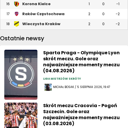
Korona Kielce
16
1
0
-1
Raków Częstochowa
17
2
0
-2
Wieczysta Kraków
18
2
0
-2
Ostatnie newsy
Sparta Praga - Olympique Lyon
skrót meczu. Gole oraz
najważniejsze momenty meczu
(04.08.2026)
LIGA MISTRZÓW SKRÓTY
MICHAŁ BOSAK / 5 SIERPNIA 2026, 19:47
Skrót meczu Cracovia - Pogoń
Szczecin. Gole oraz
najważniejsze momenty meczu
(03.08.2026)