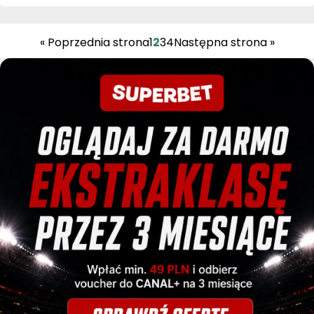
« Poprzednia strona
1
2
3
4
Następna strona »