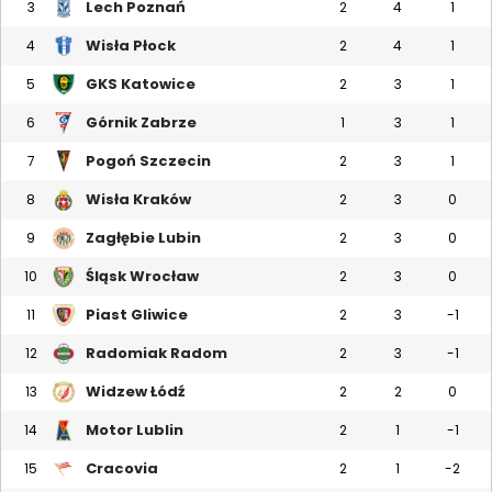
Lech Poznań
3
2
4
1
Wisła Płock
4
2
4
1
GKS Katowice
5
2
3
1
Górnik Zabrze
6
1
3
1
Pogoń Szczecin
7
2
3
1
Wisła Kraków
8
2
3
0
Zagłębie Lubin
9
2
3
0
Śląsk Wrocław
10
2
3
0
Piast Gliwice
11
2
3
-1
Radomiak Radom
12
2
3
-1
Widzew Łódź
13
2
2
0
Motor Lublin
14
2
1
-1
Cracovia
15
2
1
-2