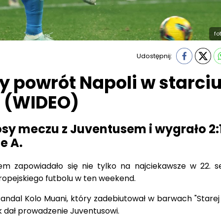
fo
Udostępnij:
y powrót Napoli w starciu
 (WIDEO)
osy meczu z Juventusem i wygrało 2:
ie A.
m zapowiadało się nie tylko na najciekawsze w 22. ser
 europejskiego futbolu w ten weekend.
Randal Kolo Muani, który zadebiutował w barwach "Starej
k dał prowadzenie Juventusowi.