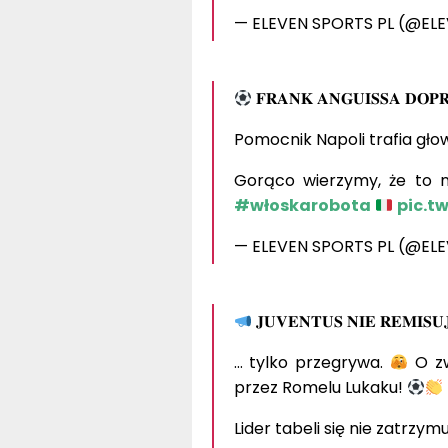
— ELEVEN SPORTS PL (@EL
𝐅𝐑𝐀𝐍𝐊 𝐀𝐍𝐆𝐔𝐈𝐒𝐒𝐀 𝐃𝐎𝐏
Pomocnik Napoli trafia gło
Gorąco wierzymy, że to 
#włoskarobota
pic.t
— ELEVEN SPORTS PL (@EL
𝐉𝐔𝐕𝐄𝐍𝐓𝐔𝐒 𝐍𝐈𝐄 𝐑𝐄𝐌𝐈𝐒𝐔
… tylko przegrywa.
O zw
przez Romelu Lukaku!
Lider tabeli się nie zatrzym