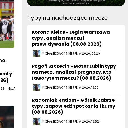
Typy na nachodzące mecze
Korona Kielce - Legia Warszawa
typy , analiza meczu i
przewidywania (08.08.2026)
MICHAŁ BOSAK / 7 SIERPNIA 2026, 22:29
mo
Pogoń Szczecin - Motor Lublin typy
na mecz , analiza i prognozy. Kto
menty
faworytem meczu? (08.08.2026)
026)
MICHAŁ BOSAK / 7 SIERPNIA 2026, 19:36
 25 MAJA
Radomiak Radom - Górnik Zabrze
typy , zapowiedź spotkania i kursy
(08.08.2026)
MICHAŁ BOSAK / 7 SIERPNIA 2026, 16:52