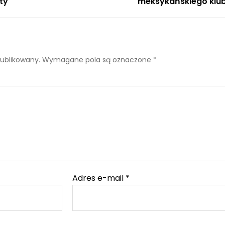
ty
meksykańskiego klu
publikowany.
Wymagane pola są oznaczone
*
Adres e-mail
*