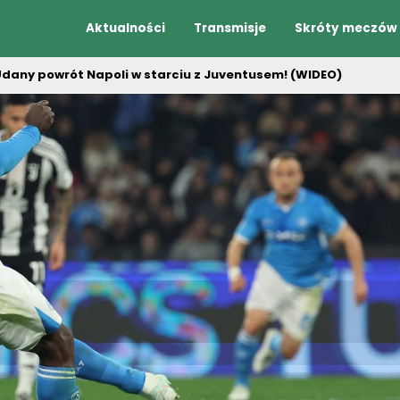
Aktualności
Transmisje
Skróty meczów
 Udany powrót Napoli w starciu z Juventusem! (WIDEO)