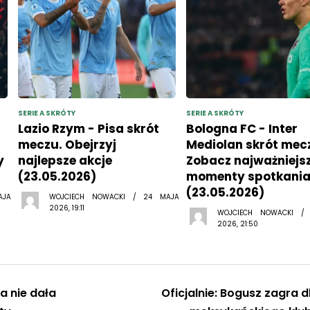
SERIE A SKRÓTY
SERIE A SKRÓTY
Lazio Rzym - Pisa skrót
Bologna FC - Inter
meczu. Obejrzyj
Mediolan skrót mec
y
najlepsze akcje
Zobacz najważniejs
(23.05.2026)
momenty spotkani
(23.05.2026)
AJA
WOJCIECH NOWACKI / 24 MAJA
2026, 19:11
WOJCIECH NOWACKI /
2026, 21:50
a nie dała
Oficjalnie: Bogusz zagra d