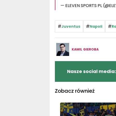
— ELEVEN SPORTS PL (@EL
#
#
#
Juventus
Napoli
R
KAMIL GIEROBA
Nasze social media:
Zobacz również