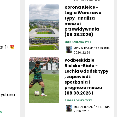
Korona Kielce -
Legia Warszawa
typy , analiza
meczu i
przewidywania
(08.08.2026)
EKSTRAKLASA TYPY
ts 1!
MICHAŁ BOSAK / 7 SIERPNIA
2026, 22:29
Podbeskidzie
Bielsko-Biała -
Lechia Gdańsk typy
, zapowiedź
spotkania i
prognoza meczu
(08.08.2026)
zystana
1. LIGA POLSKA TYPY
MICHAŁ BOSAK / 7 SIERPNIA
w
2026, 22:17