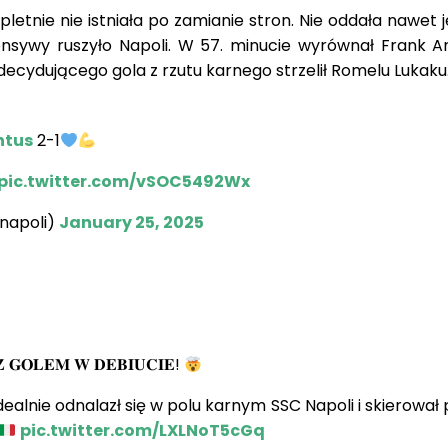
etnie nie istniała po zamianie stron. Nie oddała nawet 
ensywy ruszyło Napoli. W 57. minucie wyrównał Frank An
 decydującego gola z rzutu karnego strzelił Romelu Lukaku
ntus
2-1
pic.twitter.com/vSOC5492Wx
cnapoli)
January 25, 2025
 𝐆𝐎𝐋𝐄𝐌 𝐖 𝐃𝐄𝐁𝐈𝐔𝐂𝐈𝐄!
ealnie odnalazł się w polu karnym SSC Napoli i skierował 
pic.twitter.com/LXLNoT5cGq