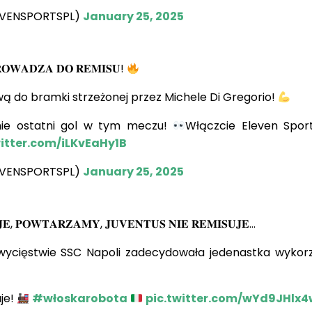
EVENSPORTSPL)
January 25, 2025
𝐑𝐎𝐖𝐀𝐃𝐙𝐀 𝐃𝐎 𝐑𝐄𝐌𝐈𝐒𝐔!
wą do bramki strzeżonej przez Michele Di Gregorio!
nie ostatni gol w tym meczu!
Włączcie Eleven Spor
witter.com/iLKvEaHy1B
EVENSPORTSPL)
January 25, 2025
𝐉𝐄, 𝐏𝐎𝐖𝐓𝐀𝐑𝐙𝐀𝐌𝐘, 𝐉𝐔𝐕𝐄𝐍𝐓𝐔𝐒 𝐍𝐈𝐄 𝐑𝐄𝐌𝐈𝐒𝐔𝐉𝐄…
ycięstwie SSC Napoli zadecydowała jedenastka wykor
uje!
#włoskarobota
pic.twitter.com/wYd9JHlx4