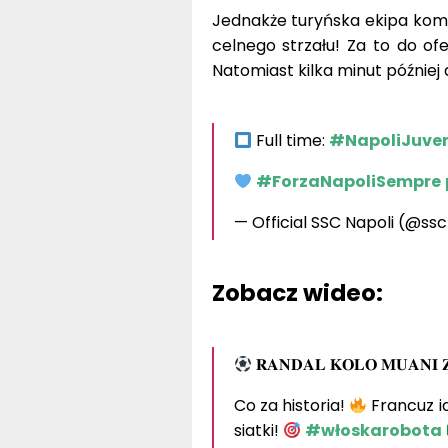
Jednakże turyńska ekipa kompl
celnego strzału! Za to do of
Natomiast kilka minut później
Full time:
#NapoliJuve
#ForzaNapoliSempre
— Official SSC Napoli (@ss
Zobacz wideo:
𝐑𝐀𝐍𝐃𝐀𝐋 𝐊𝐎𝐋𝐎 𝐌𝐔𝐀𝐍𝐈 
Co za historia!
Francuz id
siatki!
#włoskarobota