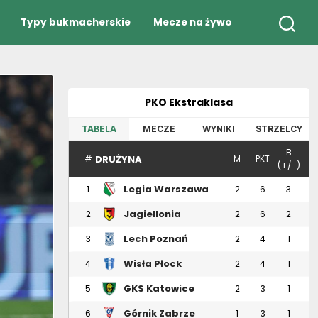
Typy bukmacherskie
Mecze na żywo
PKO Ekstraklasa
TABELA
MECZE
WYNIKI
STRZELCY
B
DRUŻYNA
#
M
PKT
(+/-)
Legia Warszawa
1
2
6
3
Jagiellonia
2
2
6
2
Białystok
Lech Poznań
3
2
4
1
Wisła Płock
4
2
4
1
GKS Katowice
5
2
3
1
Górnik Zabrze
6
1
3
1