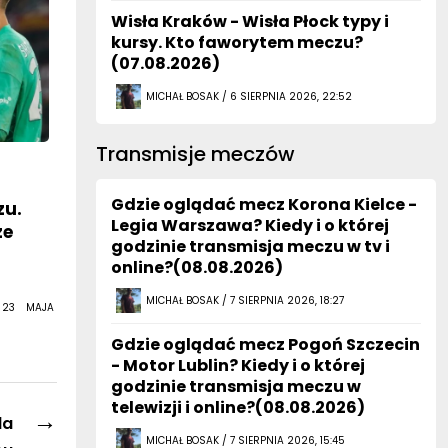
Wisła Kraków - Wisła Płock typy i
kursy. Kto faworytem meczu?
(07.08.2026)
MICHAŁ BOSAK / 6 SIERPNIA 2026, 22:52
Transmisje meczów
Gdzie oglądać mecz Korona Kielce -
zu.
Legia Warszawa? Kiedy i o której
ze
godzinie transmisja meczu w tv i
a
online?(08.08.2026)
MICHAŁ BOSAK / 7 SIERPNIA 2026, 18:27
 23 MAJA
Gdzie oglądać mecz Pogoń Szczecin
- Motor Lublin? Kiedy i o której
godzinie transmisja meczu w
telewizji i online?(08.08.2026)
→
la
MICHAŁ BOSAK / 7 SIERPNIA 2026, 15:45