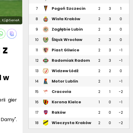
Pogoń Szczecin
7
2
3
1
Wisła Kraków
8
2
3
0
t. X/@SerieA
Zagłębie Lubin
9
2
3
0
Śląsk Wrocław
10
2
3
0
 z
Piast Gliwice
11
2
3
-1
Radomiak Radom
12
2
3
-1
Widzew Łódź
13
2
2
0
1 w
Motor Lublin
14
2
1
-1
Cracovia
15
2
1
-2
ii gier
Korona Kielce
16
1
0
-1
Raków
17
2
0
-2
Częstochowa
 Damy".
Wieczysta Kraków
18
2
0
-2