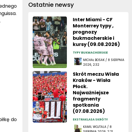
Ostatnie newsy
jednego
guissa.
Inter Miami - CF
.
Monterrey typy ,
prognozy
bukmacherskie i
kursy (09.08.2026)
TYPY BUKMACHERSKIE
MICHAŁ BOSAK / 8 SIERPNIA
2026, 2:32
Skrót meczu Wisła
Kraków - Wisła
Płock.
Najważniejsze
fragmenty
spotkania
(07.08.2026)
piłkę do
EKSTRAKLASA SKRÓTY
KAMIL WOJTALA / 8
SIERPNIA 2026, 2:21