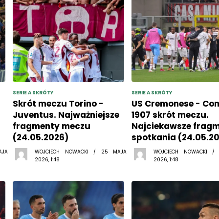
SERIE A SKRÓTY
SERIE A SKRÓTY
Skrót meczu Torino -
US Cremonese - Co
Juventus. Najważniejsze
1907 skrót meczu.
fragmenty meczu
Najciekawsze frag
(24.05.2026)
spotkania (24.05.2
AJA
WOJCIECH NOWACKI / 25 MAJA
WOJCIECH NOWACKI /
2026, 1:48
2026, 1:48