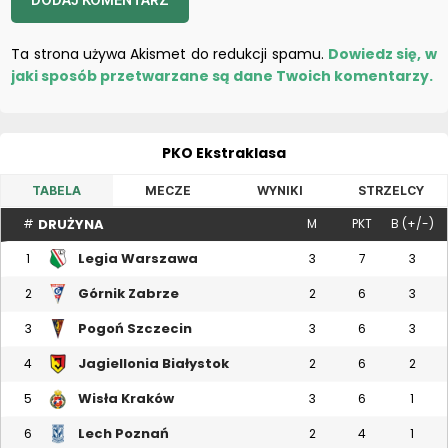
Ta strona używa Akismet do redukcji spamu.
Dowiedz się, w
jaki sposób przetwarzane są dane Twoich komentarzy.
PKO Ekstraklasa
TABELA
MECZE
WYNIKI
STRZELCY
DRUŻYNA
#
M
PKT
B (+/-)
Legia Warszawa
1
3
7
3
Górnik Zabrze
2
2
6
3
Pogoń Szczecin
3
3
6
3
Jagiellonia Białystok
4
2
6
2
Wisła Kraków
5
3
6
1
Lech Poznań
6
2
4
1