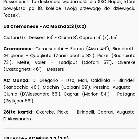
Rossonerich to doskonała wiadomość dla SSC Napoli, które
powiększa po 18. kolejce swoją przewagę do dziewięciu
"oczek".
US Cremonese - AC Mozna 2:3 (0:2)
Ciofani 67', Dessers 83' - Ciurria 8', Caprari 19' (k), 55'
Cremonese:
Carnesecchi – Ferrari (Aiwu 46'), Bianchetti,
Ghiglione – Quagliata (Zanimacchia 82'), Pickel (Buonaiuto
73'), Meite, Valeri – Tsadjout (Ciofani 57'), Okereke
(Castagnetti 46') – Dessers
AC Monza:
Di Gregorio – Izzo, Mari, Caldirola – Birindelli
(Ranocchia 46'), Machín (Colpani 69'), Pessina, Augusto –
Ciurria (D'Alessandro 66'), Caprari (Marlon 84') – Petagna
(Gytkjaer 66')
Żółte kartki:
Okereke, Pickel – Birindelli, Caprari, Augusto,
D'Alessandro
US Lecce - AC Milan 2:2 (2:0)