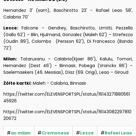
Hernandez 3' (sam), Baschirotto 23' - Rafael Leao 58',
Calabria 70'
Lecce:
Falcone – Gendrey, Baschirotto, Umtiti, Pezzella
(Gallo 62') – Blin, Hjulmand, Gonzalez (Maleh 62') – Strefezza
(Oudin 89'), Colombo (Persson 62'), Di Francesco (Banda
72')
Milan:
Tatarusanu – Calabria(Kjaer 86'), Kalulu, Tomori,
Hernandez (Dest 46') – Binnasir, Pobega (Vranckx 86') –
Saelemaekers (46. Messias), Díaz (69. Origi), Leao – Giroud
Żółte kartki:
Maleh - Calabria, Binnasir
https://twitter.com/ELEVENSPORTSPL/status/16143271880561
45926
https://twitter.com/ELEVENSPORTSPL/status/16143082297810
20672
#
#
#
#
ac milan
Cremonese
Lecce
Rafael Leao