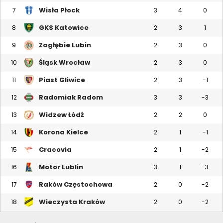
Wisła Płock
7
3
4
0
GKS Katowice
8
2
3
1
Zagłębie Lubin
9
2
3
0
Śląsk Wrocław
10
2
3
0
Piast Gliwice
11
2
3
-1
Radomiak Radom
12
3
3
-3
Widzew Łódź
13
2
2
0
Korona Kielce
14
2
1
-1
Cracovia
15
2
1
-2
Motor Lublin
16
3
1
-3
Raków Częstochowa
17
2
0
-2
Wieczysta Kraków
18
2
0
-2