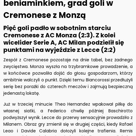
beniaminkiem, grad goli w
Cremonese z Monzą
Pięć goli padło w sobotnim starciu
Cremonese z AC Monza (2:3). Z kolei
wicelider Serie A, AC Milan podzielił się
punktami na wyjeździe z Lecce (2:2)
Zespół z Cremonese pozostaje na dnie tabel, bez żadnego
zwycięstwa. Monza wyszła na trzybramkowe prowadzenie, a
w końcówce pozwoliła dojść do głosu gospodarzom, którzy
ambitnie walczyli o punkt. Dzięki temu Biancorossi przedłużyli
serię bez porażki do czterech meczów i zajmują bezpieczną
jedenastą lokatę.
Już w trzeciej minucie Theo Hernandez wpakował piłkę do
własnej siatki, a Federico chwilę później Baschirotto
podwyższył wynik. Lecce do przerwy sensacyjnie prowadziło z
Milanem. Obraz gry zmienił się w drugiej części, kiedy Rafael
Leao i Davide Calabria dołożyli kolejne trafienia. Remis