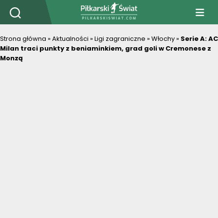
PiłkarskiSwiat.com
Strona główna
»
Aktualności
»
Ligi zagraniczne
»
Włochy
»
Serie A: AC
Milan traci punkty z beniaminkiem, grad goli w Cremonese z
Monzą