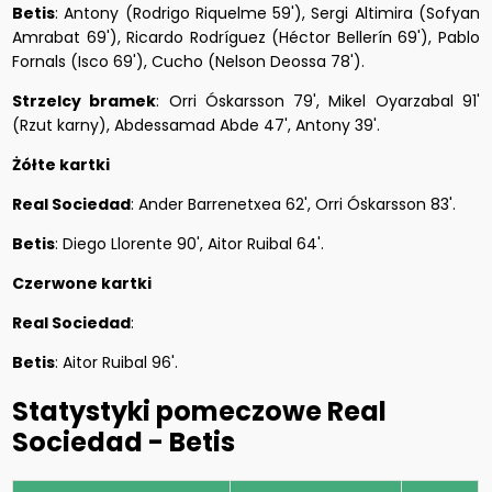
Betis
: Antony (Rodrigo Riquelme 59'), Sergi Altimira (Sofyan
Amrabat 69'), Ricardo Rodríguez (Héctor Bellerín 69'), Pablo
Fornals (Isco 69'), Cucho (Nelson Deossa 78').
Strzelcy bramek
: Orri Óskarsson 79', Mikel Oyarzabal 91'
(Rzut karny), Abdessamad Abde 47', Antony 39'.
Żółte kartki
Real Sociedad
: Ander Barrenetxea 62', Orri Óskarsson 83'.
Betis
: Diego Llorente 90', Aitor Ruibal 64'.
Czerwone kartki
Real Sociedad
:
Betis
: Aitor Ruibal 96'.
Statystyki pomeczowe Real
Sociedad - Betis