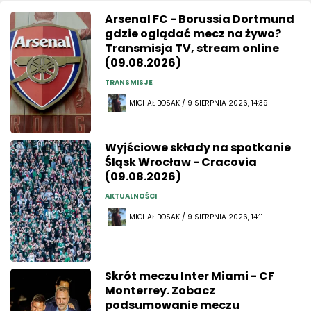
Arsenal FC - Borussia Dortmund
gdzie oglądać mecz na żywo?
Transmisja TV, stream online
(09.08.2026)
TRANSMISJE
MICHAŁ BOSAK / 9 SIERPNIA 2026, 14:39
Wyjściowe składy na spotkanie
Śląsk Wrocław - Cracovia
(09.08.2026)
AKTUALNOŚCI
MICHAŁ BOSAK / 9 SIERPNIA 2026, 14:11
Skrót meczu Inter Miami - CF
Monterrey. Zobacz
podsumowanie meczu