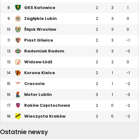
GKS Katowice
8
2
3
1
Zagłębie Lubin
9
2
3
0
Śląsk Wrocław
10
2
3
0
Piast Gliwice
11
2
3
-1
Radomiak Radom
12
3
3
-3
Widzew Łódź
13
2
2
0
Korona Kielce
14
2
1
-1
Cracovia
15
2
1
-2
Motor Lublin
16
3
1
-3
Raków Częstochowa
17
2
0
-2
Wieczysta Kraków
18
2
0
-2
Ostatnie newsy