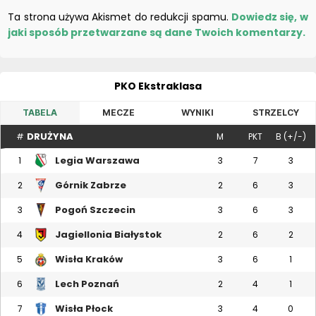
Ta strona używa Akismet do redukcji spamu.
Dowiedz się, w
jaki sposób przetwarzane są dane Twoich komentarzy.
PKO Ekstraklasa
TABELA
MECZE
WYNIKI
STRZELCY
DRUŻYNA
#
M
PKT
B (+/-)
Legia Warszawa
1
3
7
3
Górnik Zabrze
2
2
6
3
Pogoń Szczecin
3
3
6
3
Jagiellonia Białystok
4
2
6
2
Wisła Kraków
5
3
6
1
Lech Poznań
6
2
4
1
Wisła Płock
7
3
4
0