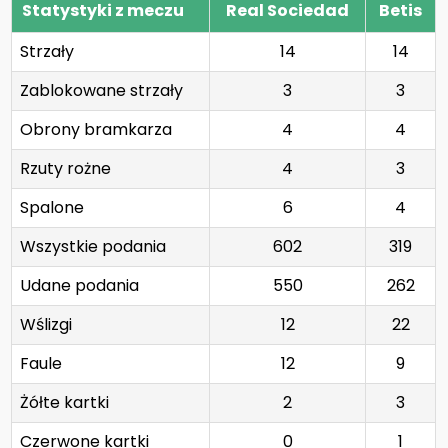
Statystyki z meczu
Real Sociedad
Betis
Strzały
14
14
Zablokowane strzały
3
3
Obrony bramkarza
4
4
Rzuty rożne
4
3
Spalone
6
4
Wszystkie podania
602
319
Udane podania
550
262
Wślizgi
12
22
Faule
12
9
Żółte kartki
2
3
Czerwone kartki
0
1