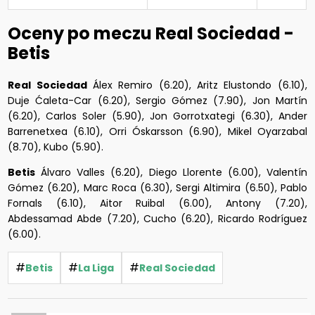
Oceny po meczu Real Sociedad -
Betis
Real Sociedad
Álex Remiro (6.20), Aritz Elustondo (6.10),
Duje Ćaleta-Car (6.20), Sergio Gómez (7.90), Jon Martín
(6.20), Carlos Soler (5.90), Jon Gorrotxategi (6.30), Ander
Barrenetxea (6.10), Orri Óskarsson (6.90), Mikel Oyarzabal
(8.70), Kubo (5.90).
Betis
Álvaro Valles (6.20), Diego Llorente (6.00), Valentín
Gómez (6.20), Marc Roca (6.30), Sergi Altimira (6.50), Pablo
Fornals (6.10), Aitor Ruibal (6.00), Antony (7.20),
Abdessamad Abde (7.20), Cucho (6.20), Ricardo Rodríguez
(6.00).
#
#
#
Betis
La Liga
Real Sociedad