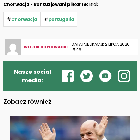
Chorwacja - kontuzjowani piłkarze:
Brak
#
#
Chorwacja
portugalia
DATA PUBLIKACJI: 2 LIPCA 2026,
WOJCIECH NOWACKI
15:08
Nasze social
media:
Zobacz również