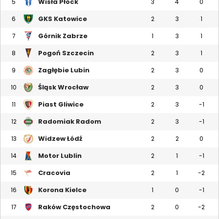
Wisła Płock
5
3
4
0
GKS Katowice
6
2
3
1
Górnik Zabrze
7
1
3
1
Pogoń Szczecin
8
2
3
1
Zagłębie Lubin
9
2
3
0
Śląsk Wrocław
10
2
3
0
Piast Gliwice
11
2
3
-1
Radomiak Radom
12
2
3
-1
Widzew Łódź
13
2
2
0
Motor Lublin
14
2
1
-1
Cracovia
15
2
1
-2
Korona Kielce
16
1
0
-1
Raków Częstochowa
17
2
0
-2