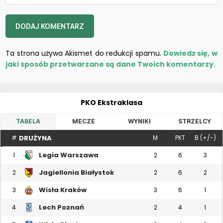
Ta strona używa Akismet do redukcji spamu.
Dowiedz się, w
jaki sposób przetwarzane są dane Twoich komentarzy.
PKO Ekstraklasa
TABELA
MECZE
WYNIKI
STRZELCY
DRUŻYNA
#
M
PKT
B (+/-)
Legia Warszawa
1
2
6
3
Jagiellonia Białystok
2
2
6
2
Wisła Kraków
3
3
6
1
Lech Poznań
4
2
4
1