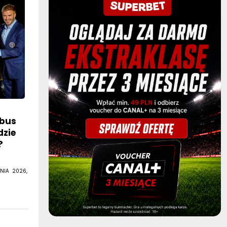
mbus
dzie
?
NIA 2026,