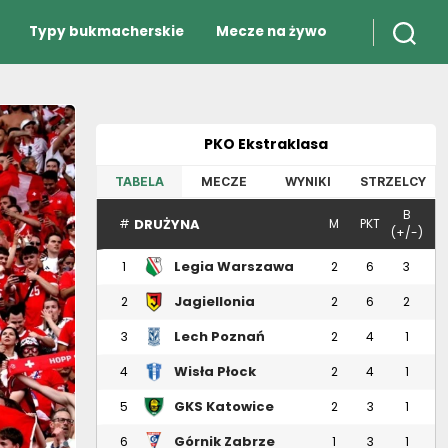
Typy bukmacherskie
Mecze na żywo
PKO Ekstraklasa
TABELA
MECZE
WYNIKI
STRZELCY
B
DRUŻYNA
#
M
PKT
(+/-)
Legia Warszawa
1
2
6
3
Jagiellonia
2
2
6
2
Białystok
Lech Poznań
3
2
4
1
Wisła Płock
4
2
4
1
GKS Katowice
5
2
3
1
Górnik Zabrze
6
1
3
1