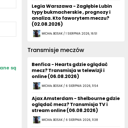
Legia Warszawa - Zagłębie Lubin
typy bukmacherskie , prognozy i
analiza. Kto faworytem meczu?
(02.08.2026)
MICHAŁ BOSAK / 1 SIERPNIA 2026, 16:51
Transmisje meczów
Benfica - Hearts gdzie oglądać
zane są
mecz? Transmisja w telewizji i
online (06.08.2026)
MICHAŁ BOSAK / 6 SIERPNIA 2026, 11:54
Ajax Amsterdam - Shelbourne gdzie
oglądać mecz? Transmisja TV i
stream online (06.08.2026)
MICHAŁ BOSAK / 6 SIERPNIA 2026, 11:38