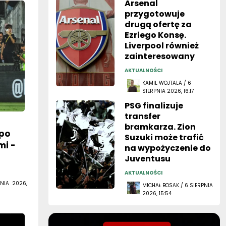
Arsenal
przygotowuje
drugą ofertę za
Ezriego Konsę.
Liverpool również
zainteresowany
AKTUALNOŚCI
KAMIL WOJTALA / 6
SIERPNIA 2026, 16:17
PSG finalizuje
transfer
bramkarza. Zion
po
Suzuki może trafić
mi -
na wypożyczenie do
Juventusu
AKTUALNOŚCI
NIA 2026,
MICHAŁ BOSAK / 6 SIERPNIA
2026, 15:54