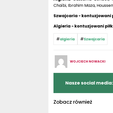
Chaïbi, Ibrahim Maza, Houssem
Szwajcaria - kontuzjowani p
Algieria - kontuzjowani piłk
#
#
algieria
Szwajcaria
WOJCIECH NOWACKI
Nasze social media:
Zobacz również