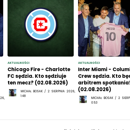
AKTUALNOŚCI
AKTUALNOŚCI
Chicago Fire - Charlotte
Inter Miami - Colu
FC sędzia. Kto sędziuje
Crew sędzia. Kto bę
ten mecz? (02.08.2026)
arbitrem spotkania
(02.08.2026)
MICHAŁ BOSAK / 2 SIERPNIA 2026,
1:48
26,
MICHAŁ BOSAK / 2 SIERP
0:53