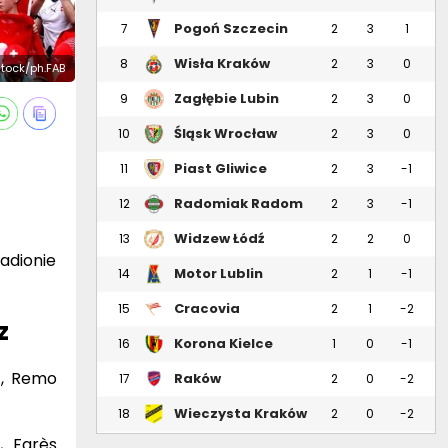
Pogoń Szczecin
7
2
3
1
Wisła Kraków
8
2
3
0
stock/ph.FAB
Zagłębie Lubin
9
2
3
0
Śląsk Wrocław
10
2
3
0
Piast Gliwice
11
2
3
-1
Radomiak Radom
12
2
3
-1
Widzew Łódź
13
2
2
0
adionie
Motor Lublin
14
2
1
-1
Cracovia
15
2
1
-2
z
Korona Kielce
16
1
0
-1
z, Remo
Raków
17
2
0
-2
Częstochowa
Wieczysta Kraków
18
2
0
-2
, Farès