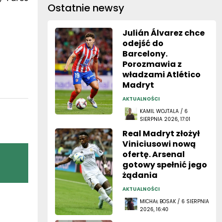
Ostatnie newsy
Julián Álvarez chce
odejść do
Barcelony.
Porozmawia z
władzami Atlético
Madryt
AKTUALNOŚCI
KAMIL WOJTALA / 6
SIERPNIA 2026, 17:01
Real Madryt złożył
Viniciusowi nową
ofertę. Arsenal
gotowy spełnić jego
żądania
AKTUALNOŚCI
MICHAŁ BOSAK / 6 SIERPNIA
2026, 16:40