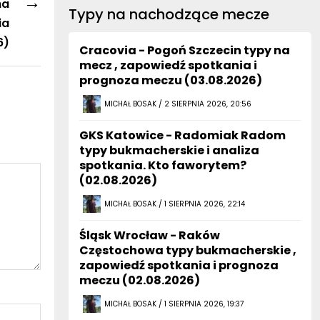
→
na
Typy na nachodzące mecze
ia
6)
Cracovia - Pogoń Szczecin typy na
mecz , zapowiedź spotkania i
prognoza meczu (03.08.2026)
MICHAŁ BOSAK / 2 SIERPNIA 2026, 20:56
GKS Katowice - Radomiak Radom
typy bukmacherskie i analiza
spotkania. Kto faworytem?
(02.08.2026)
MICHAŁ BOSAK / 1 SIERPNIA 2026, 22:14
Śląsk Wrocław - Raków
Częstochowa typy bukmacherskie ,
zapowiedź spotkania i prognoza
meczu (02.08.2026)
MICHAŁ BOSAK / 1 SIERPNIA 2026, 19:37