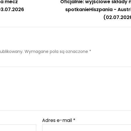
na mecz
Oficjalnie: wyjściowe składy 
 03.07.2026
spotkanieHiszpania - Austr
(02.07.202
publikowany.
Wymagane pola są oznaczone
*
Adres e-mail
*