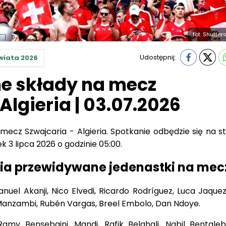
fot. Shutter
Udostępnij:
wiata 2026
e składy na mecz
Algieria | 03.07.2026
ecz Szwajcaria - Algieria. Spotkanie odbędzie się na st
 3 lipca 2026 o godzinie 05:00.
ria przewidywane jedenastki na mec
nuel Akanji, Nico Elvedi, Ricardo Rodríguez, Luca Jaque
 Manzambi, Rubén Vargas, Breel Embolo, Dan Ndoye.
y Bensebaini, Mandi, Rafik Belghali, Nabil Bentaleb