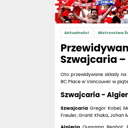
Aktualności
Mistrzostwa Ś
Przewidywan
Szwajcaria – 
Oto przewidywane składy na m
BC Place w Vancouver w piątek
Szwajcaria - Algie
Szwajcaria
Gregor Kobel, Ma
Freuler, Granit Xhaka, Johan
Algieria
Oussama Benbot, Ram