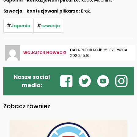
Japonia - kontuzjowani piłkarze:
Kubo, Machino.
Szwecja - kontuzjowani piłkarze:
Brak.
#
#
Japonia
szwecja
DATA PUBLIKACJI: 25 CZERWCA
WOJCIECH NOWACKI
2026, 15:10
Nasze social
media:
Zobacz również