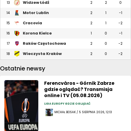
Widzew Łódź
13
2
2
0
Motor Lublin
14
2
1
-1
Cracovia
15
2
1
-2
Korona Kielce
16
1
0
-1
Raków Częstochowa
17
2
0
-2
Wieczysta Kraków
18
2
0
-2
Ostatnie newsy
Ferencváros - Górnik Zabrze
gdzie oglądać? Transmisja
online i TV (05.08.2026)
LIGA EUROPY GDZIE OGLĄDAĆ
MICHAŁ BOSAK / 5 SIERPNIA 2026, 12:13