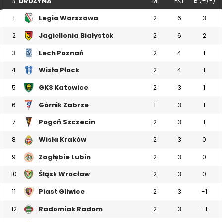
DRUŻYNA
#
M
PKT
B (+/-)
Legia Warszawa
1
2
6
3
Jagiellonia Białystok
2
2
6
2
Lech Poznań
3
2
4
1
Wisła Płock
4
2
4
1
GKS Katowice
5
2
3
1
Górnik Zabrze
6
1
3
1
Pogoń Szczecin
7
2
3
1
Wisła Kraków
8
2
3
0
Zagłębie Lubin
9
2
3
0
Śląsk Wrocław
10
2
3
0
Piast Gliwice
11
2
3
-1
Radomiak Radom
12
2
3
-1