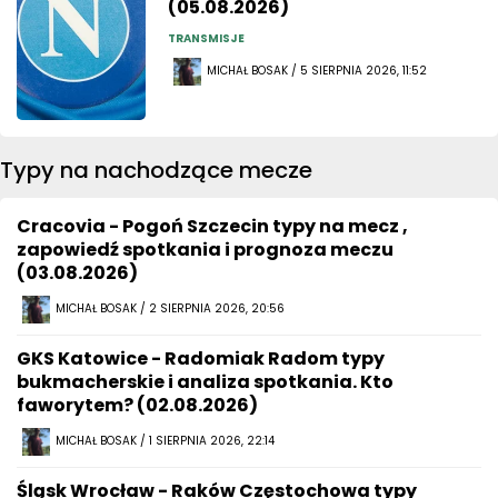
(05.08.2026)
TRANSMISJE
MICHAŁ BOSAK / 5 SIERPNIA 2026, 11:52
Typy na nachodzące mecze
Cracovia - Pogoń Szczecin typy na mecz ,
zapowiedź spotkania i prognoza meczu
(03.08.2026)
MICHAŁ BOSAK / 2 SIERPNIA 2026, 20:56
GKS Katowice - Radomiak Radom typy
bukmacherskie i analiza spotkania. Kto
faworytem? (02.08.2026)
MICHAŁ BOSAK / 1 SIERPNIA 2026, 22:14
Śląsk Wrocław - Raków Częstochowa typy