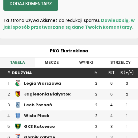
Ta strona używa Akismet do redukcji spamu.
Dowiedz się, w
jaki sposób przetwarzane są dane Twoich komentarzy.
PKO Ekstraklasa
TABELA
MECZE
WYNIKI
STRZELCY
DRUŻYNA
#
M
PKT
B (+/-)
Legia Warszawa
1
2
6
3
Jagiellonia Białystok
2
2
6
2
Lech Poznań
3
2
4
1
Wisła Płock
4
2
4
1
GKS Katowice
5
2
3
1
Górnik Zabrze
6
1
3
1