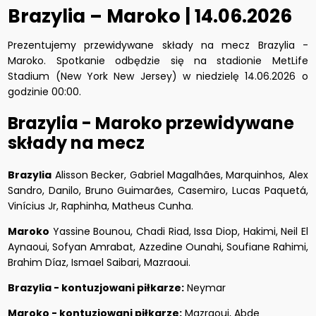
Brazylia – Maroko | 14.06.2026
Prezentujemy przewidywane składy na mecz Brazylia -
Maroko. Spotkanie odbędzie się na stadionie MetLife
Stadium (New York New Jersey) w niedzielę 14.06.2026 o
godzinie 00:00.
Brazylia - Maroko przewidywane
składy na mecz
Brazylia
Alisson Becker, Gabriel Magalhães, Marquinhos, Alex
Sandro, Danilo, Bruno Guimarães, Casemiro, Lucas Paquetá,
Vinícius Jr, Raphinha, Matheus Cunha.
Maroko
Yassine Bounou, Chadi Riad, Issa Diop, Hakimi, Neil El
Aynaoui, Sofyan Amrabat, Azzedine Ounahi, Soufiane Rahimi,
Brahim Díaz, Ismael Saibari, Mazraoui.
Brazylia - kontuzjowani piłkarze:
Neymar
Maroko - kontuzjowani piłkarze:
Mazraoui, Abde