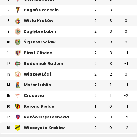
Pogoń Szczecin
7
2
3
1
Wisła Kraków
8
2
3
0
Zagłębie Lubin
9
2
3
0
Śląsk Wrocław
10
2
3
0
Piast Gliwice
11
2
3
-1
Radomiak Radom
12
2
3
-1
Widzew Łódź
13
2
2
0
Motor Lublin
14
2
1
-1
Cracovia
15
2
1
-2
Korona Kielce
16
1
0
-1
Raków Częstochowa
17
2
0
-2
Wieczysta Kraków
18
2
0
-2