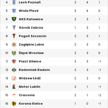
Lech Poznań
4
2
4
1
Wisła Płock
5
3
4
0
GKS Katowice
6
2
3
1
Górnik Zabrze
7
1
3
1
Pogoń Szczecin
8
2
3
1
Zagłębie Lubin
9
2
3
0
Śląsk Wrocław
10
2
3
0
Piast Gliwice
11
2
3
-1
Radomiak Radom
12
2
3
-1
Widzew Łódź
13
2
2
0
Motor Lublin
14
2
1
-1
Cracovia
15
2
1
-2
Korona Kielce
16
1
0
-1