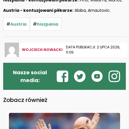
Hiszpania - kontuzjowani piłkarze:
Pino, Williams, Muñoz.
Austria - kontuzjowani piłkarze:
Alaba, Arnautovic.
#
#
Austria
hiszpania
DATA PUBLIKACJI: 2 LIPCA 2026,
WOJCIECH NOWACKI
11:05
Nasze social
media:
Zobacz również