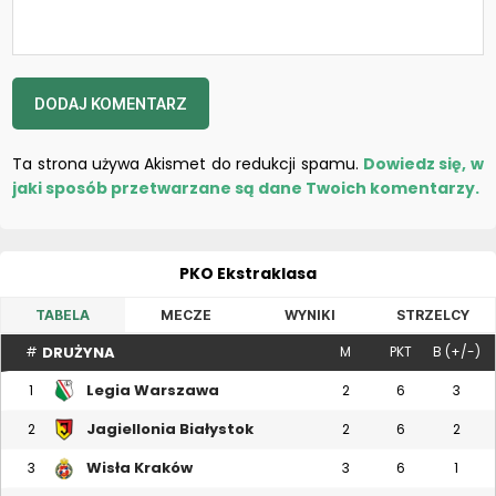
Ta strona używa Akismet do redukcji spamu.
Dowiedz się, w
jaki sposób przetwarzane są dane Twoich komentarzy.
PKO Ekstraklasa
TABELA
MECZE
WYNIKI
STRZELCY
DRUŻYNA
#
M
PKT
B (+/-)
Legia Warszawa
1
2
6
3
Jagiellonia Białystok
2
2
6
2
Wisła Kraków
3
3
6
1