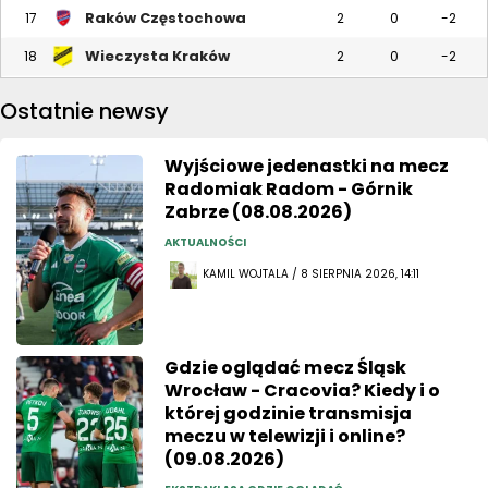
Raków Częstochowa
17
2
0
-2
Wieczysta Kraków
18
2
0
-2
Ostatnie newsy
Wyjściowe jedenastki na mecz
Radomiak Radom - Górnik
Zabrze (08.08.2026)
AKTUALNOŚCI
KAMIL WOJTALA / 8 SIERPNIA 2026, 14:11
Gdzie oglądać mecz Śląsk
Wrocław - Cracovia? Kiedy i o
której godzinie transmisja
meczu w telewizji i online?
(09.08.2026)