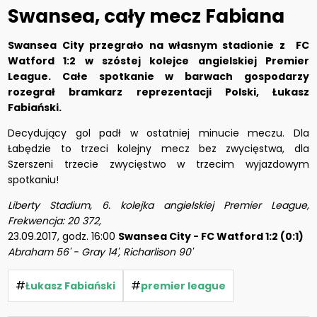
Swansea, cały mecz Fabiana
Swansea City przegrało na własnym stadionie z FC
Watford 1:2 w szóstej kolejce angielskiej Premier
League. Całe spotkanie w barwach gospodarzy
rozegrał bramkarz reprezentacji Polski, Łukasz
Fabiański.
Decydujący gol padł w ostatniej minucie meczu. Dla
Łabędzie to trzeci kolejny mecz bez zwycięstwa, dla
Szerszeni trzecie zwycięstwo w trzecim wyjazdowym
spotkaniu!
Liberty Stadium, 6. kolejka angielskiej Premier League,
Frekwencja: 20 372,
23.09.2017, godz. 16:00
Swansea City - FC Watford 1:2 (0:1)
Abraham 56' - Gray 14', Richarlison 90'
#
#
Łukasz Fabiański
premier league