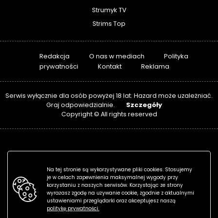
Strumyk TV
Strims Top
Redakcja
O nas w mediach
Polityka
prywatności
Kontakt
Reklama
Serwis wyłącznie dla osób powyżej 18 lat. Hazard może uzależniać.
Szczegóły
Graj odpowiedzialnie.
Copyright © All rights reserved
Na tej stronie są wykorzystywane pliki cookies. Stosujemy
je w celach zapewnienia maksymalnej wygody przy
korzystaniu z naszych serwisów. Korzystając ze strony
wyrażasz zgodę na używanie cookie, zgodnie z aktualnymi
ustawieniami przeglądarki oraz akceptujesz naszą
politykę prywatności.