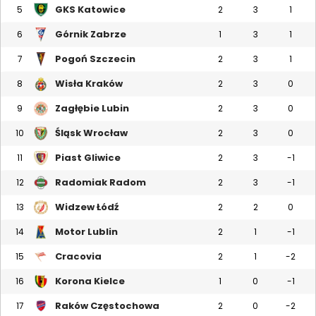
GKS Katowice
5
2
3
1
Górnik Zabrze
6
1
3
1
Pogoń Szczecin
7
2
3
1
Wisła Kraków
8
2
3
0
Zagłębie Lubin
9
2
3
0
Śląsk Wrocław
10
2
3
0
Piast Gliwice
11
2
3
-1
Radomiak Radom
12
2
3
-1
Widzew Łódź
13
2
2
0
Motor Lublin
14
2
1
-1
Cracovia
15
2
1
-2
Korona Kielce
16
1
0
-1
Raków Częstochowa
17
2
0
-2