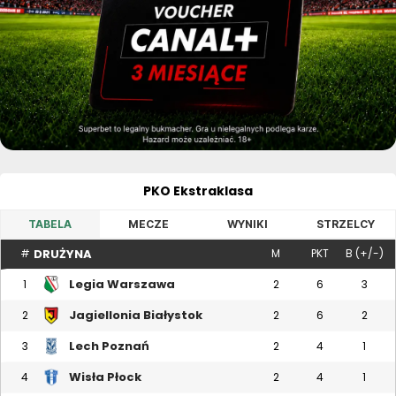
PKO Ekstraklasa
TABELA
MECZE
WYNIKI
STRZELCY
DRUŻYNA
#
M
PKT
B (+/-)
Legia Warszawa
1
2
6
3
Jagiellonia Białystok
2
2
6
2
Lech Poznań
3
2
4
1
Wisła Płock
4
2
4
1