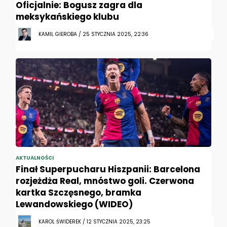
Oficjalnie: Bogusz zagra dla
meksykańskiego klubu
KAMIL GIEROBA / 25 STYCZNIA 2025, 22:36
AKTUALNOŚCI
Finał Superpucharu Hiszpanii: Barcelona
rozjeżdża Real, mnóstwo goli. Czerwona
kartka Szczęsnego, bramka
Lewandowskiego (WIDEO)
KAROL ŚWIDEREK / 12 STYCZNIA 2025, 23:25