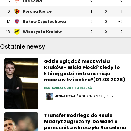
Cracovia
15
2
1
-2
Korona Kielce
16
1
0
-1
Raków Częstochowa
17
2
0
-2
Wieczysta Kraków
18
2
0
-2
Ostatnie newsy
Gdzie oglądać mecz Wisła
Kraków - Wisła Płock? Kiedy i o
której godzinie transmisja
meczu w tv i online?(07.08.2026)
EKSTRAKLASA GDZIE OGLĄDAĆ
MICHAŁ BOSAK / 6 SIERPNIA 2026, 18:52
Transfer Rodriego do Realu
Madryt zagrożony. Do walki o
pomocnika wkroczyła Barcelona