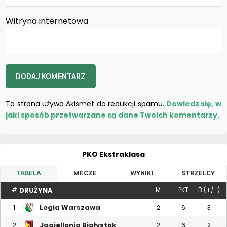
Witryna internetowa
Ta strona używa Akismet do redukcji spamu.
Dowiedz się, w
jaki sposób przetwarzane są dane Twoich komentarzy.
PKO Ekstraklasa
TABELA
MECZE
WYNIKI
STRZELCY
DRUŻYNA
#
M
PKT
B (+/-)
Legia Warszawa
1
2
6
3
Jagiellonia Białystok
2
2
6
2