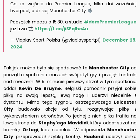
Co za wejście do Premier League, kilka dni wcześniej
Liverpool, a dzisiaj Manchester City
Początek meczu o 15.30, a studio
#domPremierLeague
już trwa
https://t.co/jiSEqlhc4u
— Viaplay Sport Polska (@viaplaysportpl)
December 29,
2024
Tak jak można było się spodziewać to
Manchester City
od
początku spotkania narzucił swój styl gry i przejął kontrolę
nad meczem. W 5. minucie pierwszy strzał w tym spotkaniu
oddał
Kevin De Bruyne
. Belgijski pomocnik przyjął sobie
piłkę na swoją lepszą, lewą nogę i uderzył niecelnie z
dystansu. Mimo tego sygnału ostrzegawczego
Leicester
City
budowało akcje od tyłu, rozgrywając piłkę z
wykorzystaniem obrońców. Po jednej z nich piłka trafiła na
lewą stronę do
Stephy'ego Mavididi
, który oddał strzał na
bramkę
Ortegi
, lecz niecelnie. W odpowiedzi
Manchester
City
przeprowadził szybką kontrę.
Haaland
uderzył blisko