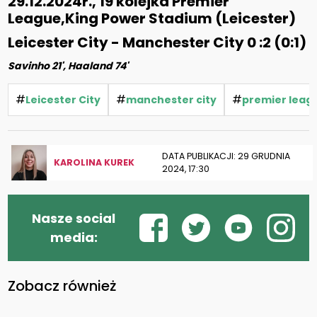
29.12.2024r., 19 kolejka Premier
League,King Power Stadium (Leicester)
Leicester City - Manchester City 0 :2 (0:1)
Savinho 21', Haaland 74'
#
#
#
Leicester City
manchester city
premier leag
DATA PUBLIKACJI: 29 GRUDNIA
KAROLINA KUREK
2024, 17:30
Nasze social
media:
Zobacz również