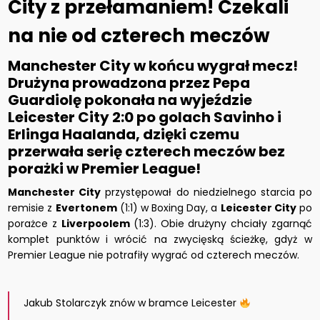
City z przełamaniem! Czekali
na nie od czterech meczów
Manchester City w końcu wygrał mecz!
Drużyna prowadzona przez Pepa
Guardiolę pokonała na wyjeździe
Leicester City 2:0 po golach Savinho i
Erlinga Haalanda, dzięki czemu
przerwała serię czterech meczów bez
porażki w Premier League!
Manchester City
przystępował do niedzielnego starcia po
remisie z
Evertonem
(1:1) w Boxing Day, a
Leicester City
po
porażce z
Liverpoolem
(1:3). Obie drużyny chciały zgarnąć
komplet punktów i wrócić na zwycięską ścieżkę, gdyż w
Premier League nie potrafiły wygrać od czterech meczów.
Jakub Stolarczyk znów w bramce Leicester