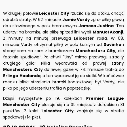
W drugiej połowie
Leicester City
rzuciło się do ataku, chcąc
odrobić straty. W 62. minucie
Jamie Vardy
zgrał piłkę głową
do ustawionego w polu bramkowym
Jamesa Justina
. Ten
uderzył na bramkę, ale piłkę sprzed linii wybił
Manuel Akanji
.
Z minuty na minutę przewaga
Leicester
rosła. W 68.
minucie Vardy otrzymał piłkę w polu karnym od
Savinho
i
stanął sam na sam z bramkarzem
Manchesteru City
, ale
fatalnie spudłował. Po chwili "Lisy" mimo przewagi, straciły
drugiego gola. Piłka wędrowała od prawej strony
Manchesteru City
do lewej, gdzie w 74. minucie trafiła do
Erlinga
Haalanda
, a ten wpakował ją do siatki. W końcówce
meczu bliski strzelenia bramki kontaktowej był Vardy, ale
piłka po jego uderzeniu trafiła w poprzeczkę.
Dzięki zwycięstwie po 19. kolejkach
Premier League
Manchester City
plasuje się na 31. miejscu z dorobkiem 31
punktów. Z kolei
Leicester City
znajduje się w strefie
spadkowej (14 pkt).