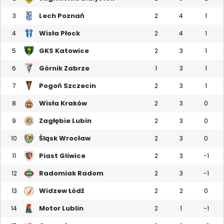
Lech Poznań
3
2
4
1
Wisła Płock
4
2
4
1
GKS Katowice
5
2
3
1
Górnik Zabrze
6
1
3
1
Pogoń Szczecin
7
2
3
1
Wisła Kraków
8
2
3
0
Zagłębie Lubin
9
2
3
0
Śląsk Wrocław
10
2
3
0
Piast Gliwice
11
2
3
-1
Radomiak Radom
12
2
3
-1
Widzew Łódź
13
2
2
0
Motor Lublin
14
2
1
-1