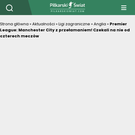
PiłkarskiSwiat.com
Strona główna
»
Aktualności
»
Ligi zagraniczne
»
Anglia
»
Premier
League: Manchester City z przełamaniem! Czekali na nie od
czterech meczów