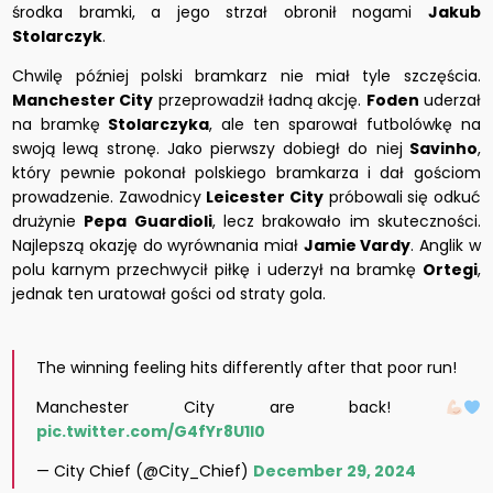
środka bramki, a jego strzał obronił nogami
Jakub
Stolarczyk
.
Chwilę później polski bramkarz nie miał tyle szczęścia.
Manchester City
przeprowadził ładną akcję.
Foden
uderzał
na bramkę
Stolarczyka
, ale ten sparował futbolówkę na
swoją lewą stronę. Jako pierwszy dobiegł do niej
Savinho
,
który pewnie pokonał polskiego bramkarza i dał gościom
prowadzenie. Zawodnicy
Leicester City
próbowali się odkuć
drużynie
Pepa Guardioli
, lecz brakowało im skuteczności.
Najlepszą okazję do wyrównania miał
Jamie Vardy
. Anglik w
polu karnym przechwycił piłkę i uderzył na bramkę
Ortegi
,
jednak ten uratował gości od straty gola.
The winning feeling hits differently after that poor run!
Manchester City are back!
pic.twitter.com/G4fYr8U1l0
— City Chief (@City_Chief)
December 29, 2024